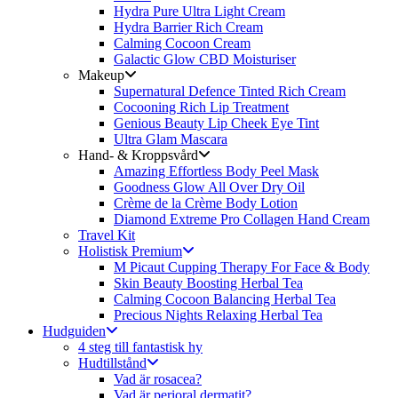
Hydra Pure Ultra Light Cream
Hydra Barrier Rich Cream
Calming Cocoon Cream
Galactic Glow CBD Moisturiser
Makeup
Supernatural Defence Tinted Rich Cream
Cocooning Rich Lip Treatment
Genious Beauty Lip Cheek Eye Tint
Ultra Glam Mascara
Hand- & Kroppsvård
Amazing Effortless Body Peel Mask
Goodness Glow All Over Dry Oil
Crème de la Crème Body Lotion
Diamond Extreme Pro Collagen Hand Cream
Travel Kit
Holistisk Premium
M Picaut Cupping Therapy For Face & Body
Skin Beauty Boosting Herbal Tea
Calming Cocoon Balancing Herbal Tea
Precious Nights Relaxing Herbal Tea
Hudguiden
4 steg till fantastisk hy
Hudtillstånd
Vad är rosacea?
Vad är perioral dermatit?