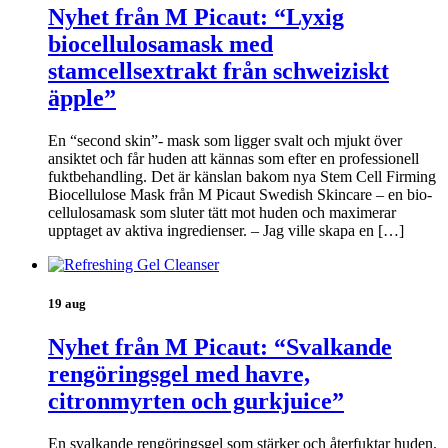
Nyhet från M Picaut: “Lyxig
biocellulosamask med
stamcellsextrakt från schweiziskt
äpple”
En “second skin”- mask som ligger svalt och mjukt över
ansiktet och får huden att kännas som efter en professionell
fuktbehandling. Det är känslan bakom nya Stem Cell Firming
Biocellulose Mask från M Picaut Swedish Skincare – en bio-
cellulosamask som sluter tätt mot huden och maximerar
upptaget av aktiva ingredienser. – Jag ville skapa en […]
19 aug
Nyhet från M Picaut: “Svalkande
rengöringsgel med havre,
citronmyrten och gurkjuice”
En svalkande rengöringsgel som stärker och återfuktar huden.