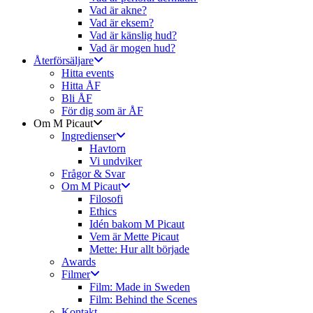
Vad är akne?
Vad är eksem?
Vad är känslig hud?
Vad är mogen hud?
Återförsäljare
Hitta events
Hitta ÅF
Bli ÅF
För dig som är ÅF
Om M Picaut
Ingredienser
Havtorn
Vi undviker
Frågor & Svar
Om M Picaut
Filosofi
Ethics
Idén bakom M Picaut
Vem är Mette Picaut
Mette: Hur allt började
Awards
Filmer
Film: Made in Sweden
Film: Behind the Scenes
Kontakt