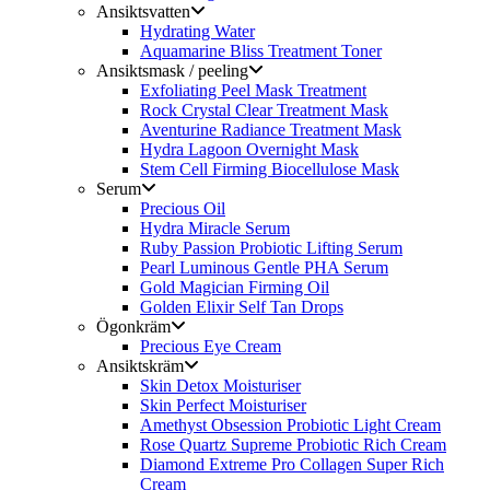
Ansiktsvatten
Hydrating Water
Aquamarine Bliss Treatment Toner
Ansiktsmask / peeling
Exfoliating Peel Mask Treatment
Rock Crystal Clear Treatment Mask
Aventurine Radiance Treatment Mask
Hydra Lagoon Overnight Mask
Stem Cell Firming Biocellulose Mask
Serum
Precious Oil
Hydra Miracle Serum
Ruby Passion Probiotic Lifting Serum
Pearl Luminous Gentle PHA Serum
Gold Magician Firming Oil
Golden Elixir Self Tan Drops
Ögonkräm
Precious Eye Cream
Ansiktskräm
Skin Detox Moisturiser
Skin Perfect Moisturiser
Amethyst Obsession Probiotic Light Cream
Rose Quartz Supreme Probiotic Rich Cream
Diamond Extreme Pro Collagen Super Rich
Cream