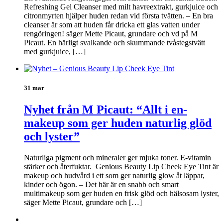
Refreshing Gel Cleanser med milt havreextrakt, gurkjuice och
citronmyrten hjälper huden redan vid första tvätten. – En bra
cleanser är som att huden får dricka ett glas vatten under
rengöringen! säger Mette Picaut, grundare och vd på M
Picaut. En härligt svalkande och skummande tvåstegstvätt
med gurkjuice, […]
31 mar
Nyhet från M Picaut: “Allt i en-
makeup som ger huden naturlig glöd
och lyster”
Naturliga pigment och mineraler ger mjuka toner. E-vitamin
stärker och återfuktar. Genious Beauty Lip Cheek Eye Tint är
makeup och hudvård i ett som ger naturlig glow åt läppar,
kinder och ögon. – Det här är en snabb och smart
multimakeup som ger huden en frisk glöd och hälsosam lyster,
säger Mette Picaut, grundare och […]