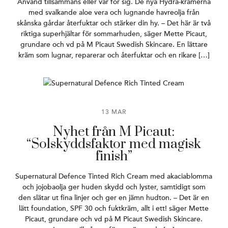
Använd tillsammans eller var för sig. De nya Hydra-krämerna
med svalkande aloe vera och lugnande havreolja från
skånska gårdar återfuktar och stärker din hy. – Det här är två
riktiga superhjältar för sommarhuden, säger Mette Picaut,
grundare och vd på M Picaut Swedish Skincare. En lättare
kräm som lugnar, reparerar och återfuktar och en rikare […]
13 MAR
Nyhet från M Picaut:
“Solskyddsfaktor med magisk
finish”
Supernatural Defence Tinted Rich Cream med akaciablomma
och jojobaolja ger huden skydd och lyster, samtidigt som
den slätar ut fina linjer och ger en jämn hudton. – Det är en
lätt foundation, SPF 30 och fuktkräm, allt i ett! säger Mette
Picaut, grundare och vd på M Picaut Swedish Skincare.