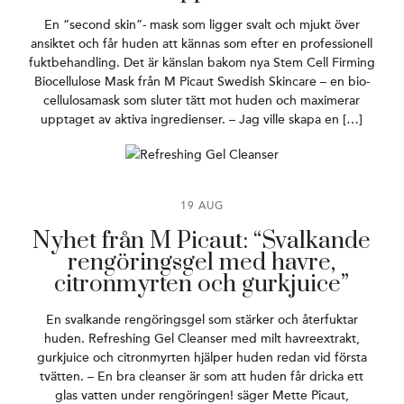
En “second skin”- mask som ligger svalt och mjukt över
ansiktet och får huden att kännas som efter en professionell
fuktbehandling. Det är känslan bakom nya Stem Cell Firming
Biocellulose Mask från M Picaut Swedish Skincare – en bio-
cellulosamask som sluter tätt mot huden och maximerar
upptaget av aktiva ingredienser. – Jag ville skapa en […]
19 AUG
Nyhet från M Picaut: “Svalkande
rengöringsgel med havre,
citronmyrten och gurkjuice”
En svalkande rengöringsgel som stärker och återfuktar
huden. Refreshing Gel Cleanser med milt havreextrakt,
gurkjuice och citronmyrten hjälper huden redan vid första
tvätten. – En bra cleanser är som att huden får dricka ett
glas vatten under rengöringen! säger Mette Picaut,