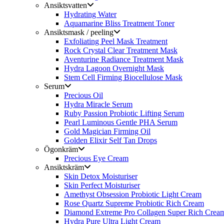
Ansiktsvatten
Hydrating Water
Aquamarine Bliss Treatment Toner
Ansiktsmask / peeling
Exfoliating Peel Mask Treatment
Rock Crystal Clear Treatment Mask
Aventurine Radiance Treatment Mask
Hydra Lagoon Overnight Mask
Stem Cell Firming Biocellulose Mask
Serum
Precious Oil
Hydra Miracle Serum
Ruby Passion Probiotic Lifting Serum
Pearl Luminous Gentle PHA Serum
Gold Magician Firming Oil
Golden Elixir Self Tan Drops
Ögonkräm
Precious Eye Cream
Ansiktskräm
Skin Detox Moisturiser
Skin Perfect Moisturiser
Amethyst Obsession Probiotic Light Cream
Rose Quartz Supreme Probiotic Rich Cream
Diamond Extreme Pro Collagen Super Rich Crea
Hydra Pure Ultra Light Cream