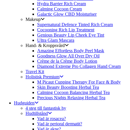
Hydra Barrier Rich Cream
Calming Cocoon Cream
Galactic Glow CBD Moisturiser
Makeup
Supernatural Defence Tinted Rich Cream
Cocooning Rich Lip Treatment
Genious Beauty Lip Cheek Eye Tint
Ultra Glam Mascara
Hand- & Kroppsvård
Amazing Effortless Body Peel Mask
Goodness Glow All Over Dry Oil
Crème de la Crème Body Lotion
Diamond Extreme Pro Collagen Hand Cream
Travel Kit
Holistisk Premium
M Picaut Cupping Therapy For Face & Body
Skin Beauty Boosting Herbal Tea
Calming Cocoon Balancing Herbal Tea
Precious Nights Relaxing Herbal Tea
Hudguiden
4 steg till fantastisk hy
Hudtillstånd
Vad är rosacea?
Vad är perioral dermatit?
Vad är akne?