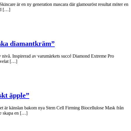
Skincare är en ny generation mascara där glamouröst resultat möter en
ad […]
niska diamantkräm”
y nivå. Inspirerad av varumärkets succé Diamond Extreme Pro
 velat […]
skt äpple”
 Det är känslan bakom nya Stem Cell Firming Biocellulose Mask från
le skapa en […]