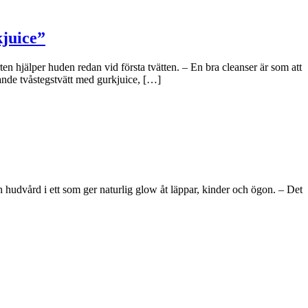
kjuice”
n hjälper huden redan vid första tvätten. – En bra cleanser är som att
ande tvåstegstvätt med gurkjuice, […]
hudvård i ett som ger naturlig glow åt läppar, kinder och ögon. – Det