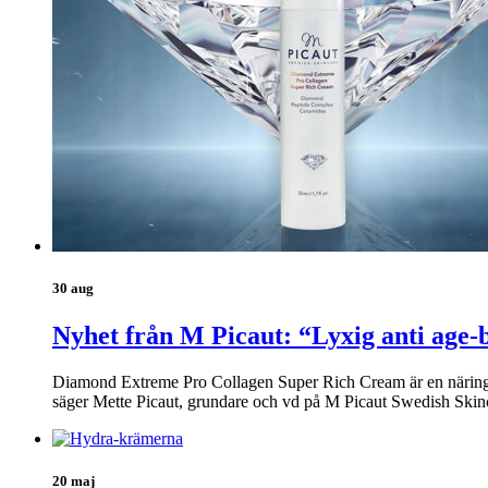
30 aug
Nyhet från M Picaut: “Lyxig anti age-
Diamond Extreme Pro Collagen Super Rich Cream är en näringsrik
säger Mette Picaut, grundare och vd på M Picaut Swedish Skin
20 maj