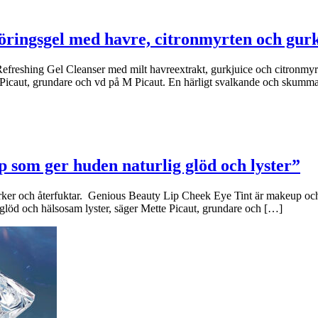
öringsgel med havre, citronmyrten och gur
freshing Gel Cleanser med milt havreextrakt, gurkjuice och citronmyrte
e Picaut, grundare och vd på M Picaut. En härligt svalkande och skumm
p som ger huden naturlig glöd och lyster”
rker och återfuktar. Genious Beauty Lip Cheek Eye Tint är makeup och 
glöd och hälsosam lyster, säger Mette Picaut, grundare och […]