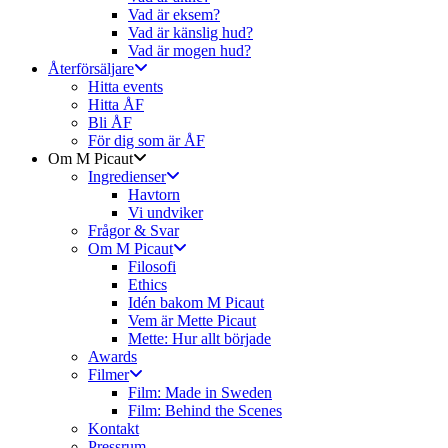
Vad är eksem?
Vad är känslig hud?
Vad är mogen hud?
Återförsäljare
Hitta events
Hitta ÅF
Bli ÅF
För dig som är ÅF
Om M Picaut
Ingredienser
Havtorn
Vi undviker
Frågor & Svar
Om M Picaut
Filosofi
Ethics
Idén bakom M Picaut
Vem är Mette Picaut
Mette: Hur allt började
Awards
Filmer
Film: Made in Sweden
Film: Behind the Scenes
Kontakt
Pressrum