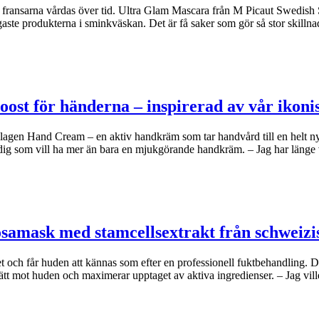
om fransarna vårdas över tid. Ultra Glam Mascara från M Picaut Swedish 
ste produkterna i sminkväskan. Det är få saker som gör så stor skilln
oost för händerna – inspirerad av vår iko
agen Hand Cream – en aktiv handkräm som tar handvård till en helt n
dig som vill ha mer än bara en mjukgörande handkräm. – Jag har länge
osamask med stamcellsextrakt från schweizi
et och får huden att kännas som efter en professionell fuktbehandling.
ätt mot huden och maximerar upptaget av aktiva ingredienser. – Jag vil