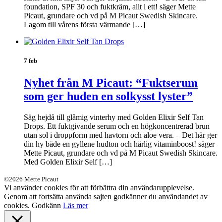
foundation, SPF 30 och fuktkräm, allt i ett! säger Mette
Picaut, grundare och vd på M Picaut Swedish Skincare.
Lagom till vårens första värmande […]
7 feb
Nyhet från M Picaut: “Fuktserum
som ger huden en solkysst lyster”
Säg hejdå till glåmig vinterhy med Golden Elixir Self Tan
Drops. Ett fuktgivande serum och en högkoncentrerad brun
utan sol i droppform med havtorn och aloe vera. – Det här ger
din hy både en gyllene hudton och härlig vitaminboost! säger
Mette Picaut, grundare och vd på M Picaut Swedish Skincare.
Med Golden Elixir Self […]
©2026 Mette Picaut
Vi använder cookies för att förbättra din användarupplevelse.
Genom att fortsätta använda sajten godkänner du användandet av
cookies.
Godkänn
Läs mer