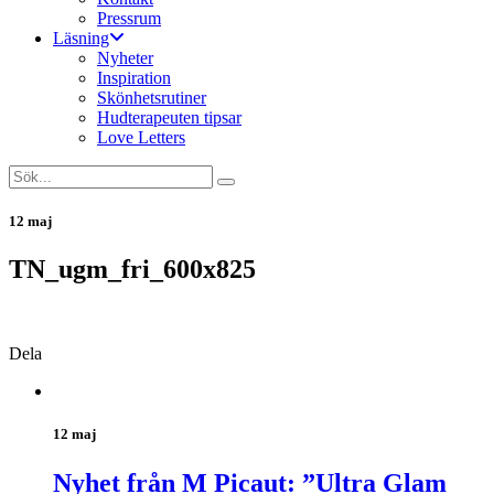
Pressrum
Läsning
Nyheter
Inspiration
Skönhetsrutiner
Hudterapeuten tipsar
Love Letters
12 maj
TN_ugm_fri_600x825
Dela
12 maj
Nyhet från M Picaut: ”Ultra Glam