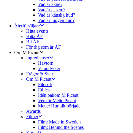
Vad är akne?
Vad är eksem?
Vad är känslig hud?
Vad är mogen hud?
Återförsäljare
Hitta events
Hitta ÅF
Bli ÅF
För dig som är ÅF
Om M Picaut
Ingredienser
Havtorn
Vi undviker
Frågor & Svar
Om M Picaut
Filosofi
Ethics
Idén bakom M Picaut
Vem är Mette Picaut
Mette: Hur allt började
Awards
Filmer
Film: Made in Sweden
Film: Behind the Scenes
Kontakt