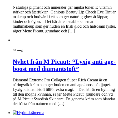
Naturliga pigment och mineraler ger mjuka toner. E-vitamin
stärker och återfuktar. Genious Beauty Lip Cheek Eye Tint är
makeup och hudvård i ett som ger naturlig glow åt läppar,
kinder och ögon. – Det här är en snabb och smart
multimakeup som ger huden en frisk glöd och hälsosam lyster,
säger Mette Picaut, grundare och […]
30 aug
Nyhet från M Picaut: “Lyxig anti age-
boost med diamantstoft”
Diamond Extreme Pro Collagen Super Rich Cream är en
näringsrik kräm som ger huden en anti age-boost på djupet.
Lyxigt diamantstoft tillför extra magi. – Det här är en hyllning
till den mogna kvinnan, säger Mette Picaut, grundare och vd
på M Picaut Swedish Skincare. En generös kräm som blandar
det bästa från naturen med […]