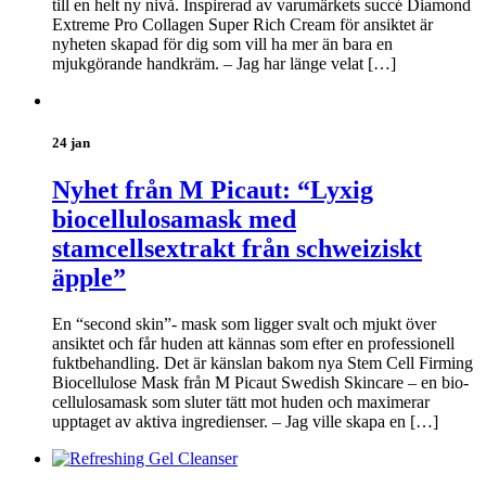
till en helt ny nivå. Inspirerad av varumärkets succé Diamond
Extreme Pro Collagen Super Rich Cream för ansiktet är
nyheten skapad för dig som vill ha mer än bara en
mjukgörande handkräm. – Jag har länge velat […]
24 jan
Nyhet från M Picaut: “Lyxig
biocellulosamask med
stamcellsextrakt från schweiziskt
äpple”
En “second skin”- mask som ligger svalt och mjukt över
ansiktet och får huden att kännas som efter en professionell
fuktbehandling. Det är känslan bakom nya Stem Cell Firming
Biocellulose Mask från M Picaut Swedish Skincare – en bio-
cellulosamask som sluter tätt mot huden och maximerar
upptaget av aktiva ingredienser. – Jag ville skapa en […]