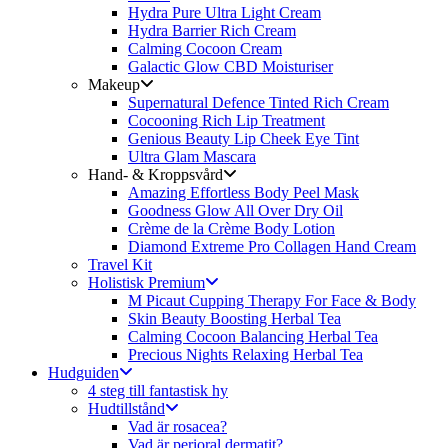
Hydra Pure Ultra Light Cream
Hydra Barrier Rich Cream
Calming Cocoon Cream
Galactic Glow CBD Moisturiser
Makeup
Supernatural Defence Tinted Rich Cream
Cocooning Rich Lip Treatment
Genious Beauty Lip Cheek Eye Tint
Ultra Glam Mascara
Hand- & Kroppsvård
Amazing Effortless Body Peel Mask
Goodness Glow All Over Dry Oil
Crème de la Crème Body Lotion
Diamond Extreme Pro Collagen Hand Cream
Travel Kit
Holistisk Premium
M Picaut Cupping Therapy For Face & Body
Skin Beauty Boosting Herbal Tea
Calming Cocoon Balancing Herbal Tea
Precious Nights Relaxing Herbal Tea
Hudguiden
4 steg till fantastisk hy
Hudtillstånd
Vad är rosacea?
Vad är perioral dermatit?