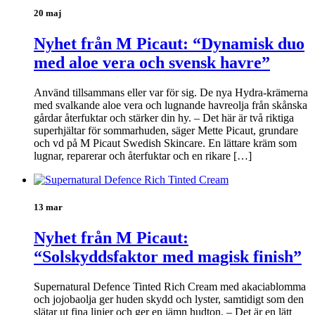
20 maj
Nyhet från M Picaut: “Dynamisk duo
med aloe vera och svensk havre”
Använd tillsammans eller var för sig. De nya Hydra-krämerna
med svalkande aloe vera och lugnande havreolja från skånska
gårdar återfuktar och stärker din hy. – Det här är två riktiga
superhjältar för sommarhuden, säger Mette Picaut, grundare
och vd på M Picaut Swedish Skincare. En lättare kräm som
lugnar, reparerar och återfuktar och en rikare […]
13 mar
Nyhet från M Picaut:
“Solskyddsfaktor med magisk finish”
Supernatural Defence Tinted Rich Cream med akaciablomma
och jojobaolja ger huden skydd och lyster, samtidigt som den
slätar ut fina linjer och ger en jämn hudton. – Det är en lätt