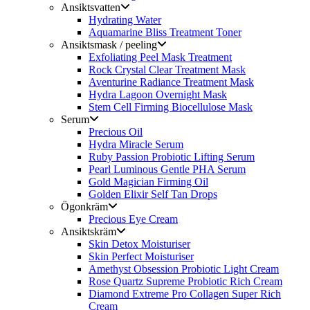
Ansiktsvatten
Hydrating Water
Aquamarine Bliss Treatment Toner
Ansiktsmask / peeling
Exfoliating Peel Mask Treatment
Rock Crystal Clear Treatment Mask
Aventurine Radiance Treatment Mask
Hydra Lagoon Overnight Mask
Stem Cell Firming Biocellulose Mask
Serum
Precious Oil
Hydra Miracle Serum
Ruby Passion Probiotic Lifting Serum
Pearl Luminous Gentle PHA Serum
Gold Magician Firming Oil
Golden Elixir Self Tan Drops
Ögonkräm
Precious Eye Cream
Ansiktskräm
Skin Detox Moisturiser
Skin Perfect Moisturiser
Amethyst Obsession Probiotic Light Cream
Rose Quartz Supreme Probiotic Rich Cream
Diamond Extreme Pro Collagen Super Rich
Cream