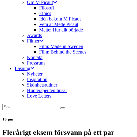
Om M Picaut
Filosofi
Ethics
Idén bakom M Picaut
Vem är Mette Picaut
Mette: Hur allt började
Awards
Filmer
Film: Made in Sweden
Film: Behind the Scenes
Kontakt
Pressrum
Läsning
Nyheter
Inspiration
Skönhetsrutiner
Hudterapeuten tipsar
Love Letters
16 jun
Flerårigt eksem försvann på ett par