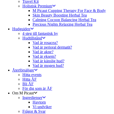
Travel Kit
Holistisk Premium
M Picaut Cupping Therapy For Face & Body
Skin Beauty Boosting Herbal Tea
Calming Cocoon Balancing Herbal Tea
Precious Nights Relaxing Herbal Tea
Hudguiden
4 steg till fantastisk hy
Hudtillstånd
Vad är rosacea?
Vad är perioral dermatit?
Vad är akne?
Vad är eksem?
Vad är känslig hud?
Vad är mogen hud?
Återförsäljare
Hitta events
Hitta ÅF
Bli ÅF
För dig som är ÅF
Om M Picaut
Ingredienser
Havtorn
Vi undviker
Frågor & Svar