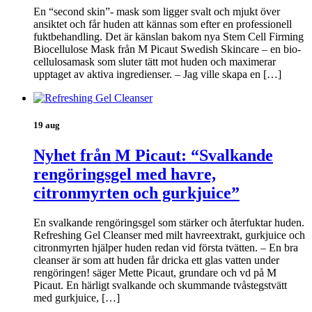
En “second skin”- mask som ligger svalt och mjukt över
ansiktet och får huden att kännas som efter en professionell
fuktbehandling. Det är känslan bakom nya Stem Cell Firming
Biocellulose Mask från M Picaut Swedish Skincare – en bio-
cellulosamask som sluter tätt mot huden och maximerar
upptaget av aktiva ingredienser. – Jag ville skapa en […]
19 aug
Nyhet från M Picaut: “Svalkande
rengöringsgel med havre,
citronmyrten och gurkjuice”
En svalkande rengöringsgel som stärker och återfuktar huden.
Refreshing Gel Cleanser med milt havreextrakt, gurkjuice och
citronmyrten hjälper huden redan vid första tvätten. – En bra
cleanser är som att huden får dricka ett glas vatten under
rengöringen! säger Mette Picaut, grundare och vd på M
Picaut. En härligt svalkande och skummande tvåstegstvätt
med gurkjuice, […]