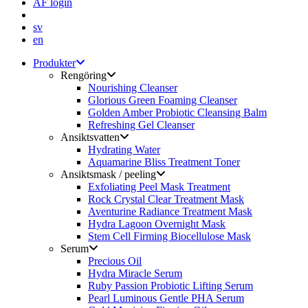
ÅF login
sv
en
Produkter
Rengöring
Nourishing Cleanser
Glorious Green Foaming Cleanser
Golden Amber Probiotic Cleansing Balm
Refreshing Gel Cleanser
Ansiktsvatten
Hydrating Water
Aquamarine Bliss Treatment Toner
Ansiktsmask / peeling
Exfoliating Peel Mask Treatment
Rock Crystal Clear Treatment Mask
Aventurine Radiance Treatment Mask
Hydra Lagoon Overnight Mask
Stem Cell Firming Biocellulose Mask
Serum
Precious Oil
Hydra Miracle Serum
Ruby Passion Probiotic Lifting Serum
Pearl Luminous Gentle PHA Serum