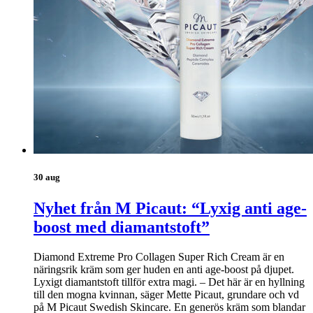
30 aug
Nyhet från M Picaut: “Lyxig anti age-
boost med diamantstoft”
Diamond Extreme Pro Collagen Super Rich Cream är en
näringsrik kräm som ger huden en anti age-boost på djupet.
Lyxigt diamantstoft tillför extra magi. – Det här är en hyllning
till den mogna kvinnan, säger Mette Picaut, grundare och vd
på M Picaut Swedish Skincare. En generös kräm som blandar