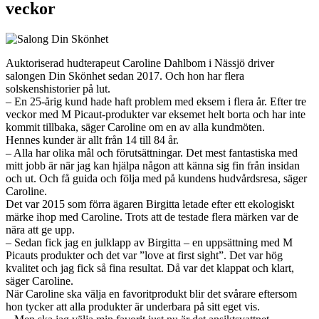
veckor
Auktoriserad hudterapeut Caroline Dahlbom i Nässjö driver
salongen Din Skönhet sedan 2017. Och hon har flera
solskenshistorier på lut.
– En 25-årig kund hade haft problem med eksem i flera år. Efter tre
veckor med M Picaut-produkter var eksemet helt borta och har inte
kommit tillbaka, säger Caroline om en av alla kundmöten.
Hennes kunder är allt från 14 till 84 år.
– Alla har olika mål och förutsättningar. Det mest fantastiska med
mitt jobb är när jag kan hjälpa någon att känna sig fin från insidan
och ut. Och få guida och följa med på kundens hudvårdsresa, säger
Caroline.
Det var 2015 som förra ägaren Birgitta letade efter ett ekologiskt
märke ihop med Caroline. Trots att de testade flera märken var de
nära att ge upp.
– Sedan fick jag en julklapp av Birgitta – en uppsättning med M
Picauts produkter och det var ”love at first sight”. Det var hög
kvalitet och jag fick så fina resultat. Då var det klappat och klart,
säger Caroline.
När Caroline ska välja en favoritprodukt blir det svårare eftersom
hon tycker att alla produkter är underbara på sitt eget vis.