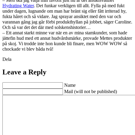
– Men ska jag välja min favorit just nu är det ansiktsvattnet
Hydrating Water
. Det funkar verkligen till allt. Fylla på med fukt
under dagen, lugnande om man har bränt sig eller fått irriterad hy,
fukta håret och så vidare. Jag sprayar ansiktet med den var och
varannan gång jag går förbi produkthyllan på jobbet, säger Caroline.
Och så var det det där med solskenshistorier…
– Ett annat starkt minne var när en av mina stamkunder, som hade
jättefin hud med ett annat hudvårdsmärke, provade Mettes produkter
på skoj. Vi trodde inte hon kunde bli finare, men WOW WOW så
chockade vi blev båda två!
Dela
Leave a Reply
Name
Mail (will not be published)