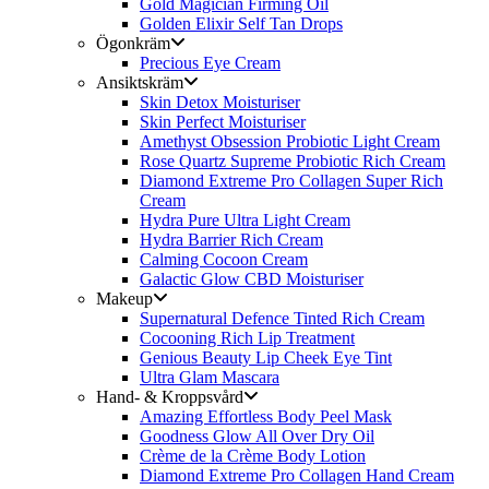
Gold Magician Firming Oil
Golden Elixir Self Tan Drops
Ögonkräm
Precious Eye Cream
Ansiktskräm
Skin Detox Moisturiser
Skin Perfect Moisturiser
Amethyst Obsession Probiotic Light Cream
Rose Quartz Supreme Probiotic Rich Cream
Diamond Extreme Pro Collagen Super Rich
Cream
Hydra Pure Ultra Light Cream
Hydra Barrier Rich Cream
Calming Cocoon Cream
Galactic Glow CBD Moisturiser
Makeup
Supernatural Defence Tinted Rich Cream
Cocooning Rich Lip Treatment
Genious Beauty Lip Cheek Eye Tint
Ultra Glam Mascara
Hand- & Kroppsvård
Amazing Effortless Body Peel Mask
Goodness Glow All Over Dry Oil
Crème de la Crème Body Lotion
Diamond Extreme Pro Collagen Hand Cream