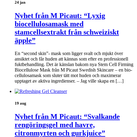
24 jan
Nyhet från M Picaut: “Lyxig
biocellulosamask med
stamcellsextrakt från schweiziskt
äpple”
En “second skin”- mask som ligger svalt och mjukt över
ansiktet och får huden att kännas som efter en professionell
fuktbehandling. Det är känslan bakom nya Stem Cell Firming
Biocellulose Mask från M Picaut Swedish Skincare – en bio-
cellulosamask som sluter tätt mot huden och maximerar
upptaget av aktiva ingredienser. – Jag ville skapa en […]
19 aug
Nyhet från M Picaut: “Svalkande
rengöringsgel med havre,
citronmyrten och gurkjuice”