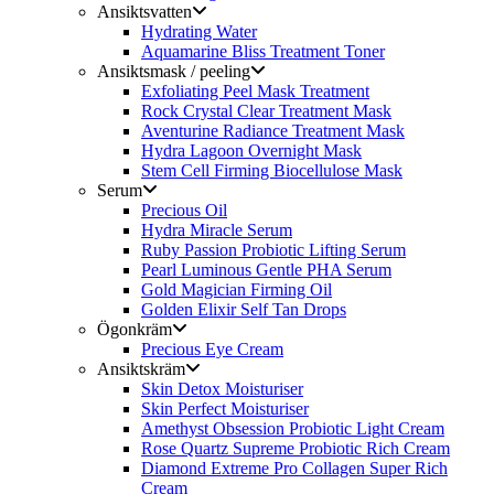
Ansiktsvatten
Hydrating Water
Aquamarine Bliss Treatment Toner
Ansiktsmask / peeling
Exfoliating Peel Mask Treatment
Rock Crystal Clear Treatment Mask
Aventurine Radiance Treatment Mask
Hydra Lagoon Overnight Mask
Stem Cell Firming Biocellulose Mask
Serum
Precious Oil
Hydra Miracle Serum
Ruby Passion Probiotic Lifting Serum
Pearl Luminous Gentle PHA Serum
Gold Magician Firming Oil
Golden Elixir Self Tan Drops
Ögonkräm
Precious Eye Cream
Ansiktskräm
Skin Detox Moisturiser
Skin Perfect Moisturiser
Amethyst Obsession Probiotic Light Cream
Rose Quartz Supreme Probiotic Rich Cream
Diamond Extreme Pro Collagen Super Rich
Cream