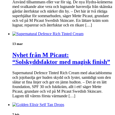
Använd tillsammans eller var för sig. De nya Hydra-krämerna
med svalkande aloe vera och lugnande havreolja från skånska
gårdar återfuktar och stärker din hy. – Det här är två riktiga
superhjältar för sommarhuden, säger Mette Picaut, grundare
och vd på M Picaut Swedish Skincare. En lättare kräm som
lugnar, reparerar och återfuktar och en rikare […]
13 mar
Nyhet från M Picaut:
“Solskyddsfaktor med magisk finish”
Supernatural Defence Tinted Rich Cream med akaciablomma
och jojobaolja ger huden skydd och lyster, samtidigt som den
slätar ut fina linjer och ger en jämn hudton. – Det är en lätt
foundation, SPF 30 och fuktkräm, allt i ett! säger Mette
Picaut, grundare och vd på M Picaut Swedish Skincare.
Lagom till vårens första värmande […]
7 feb