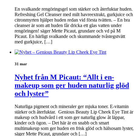
En svalkande rengöringsgel som stärker och återfuktar huden.
Refreshing Gel Cleanser med milt havreextrakt, gurkjuice och
citronmyrten hjälper huden redan vid första tvätten. – En bra
cleanser är som att huden får dricka ett glas vatten under
rengöringen! säger Mette Picaut, grundare och vd på M
Picaut. En härligt svalkande och skummande tvåstegstvätt
med gurkjuice, […]
31 mar
Nyhet från M Picaut: “Allt i en-
makeup som ger huden naturlig glöd
och lyster”
Naturliga pigment och mineraler ger mjuka toner. E-vitamin
stärker och återfuktar. Genious Beauty Lip Cheek Eye Tint är
makeup och hudvård i ett som ger naturlig glow åt läppar,
kinder och ögon. – Det här är en snabb och smart
multimakeup som ger huden en frisk glöd och hälsosam lyster,
säger Mette Picaut, grundare och […]