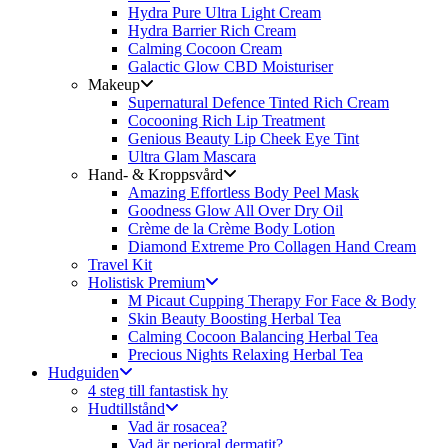
Hydra Pure Ultra Light Cream
Hydra Barrier Rich Cream
Calming Cocoon Cream
Galactic Glow CBD Moisturiser
Makeup
Supernatural Defence Tinted Rich Cream
Cocooning Rich Lip Treatment
Genious Beauty Lip Cheek Eye Tint
Ultra Glam Mascara
Hand- & Kroppsvård
Amazing Effortless Body Peel Mask
Goodness Glow All Over Dry Oil
Crème de la Crème Body Lotion
Diamond Extreme Pro Collagen Hand Cream
Travel Kit
Holistisk Premium
M Picaut Cupping Therapy For Face & Body
Skin Beauty Boosting Herbal Tea
Calming Cocoon Balancing Herbal Tea
Precious Nights Relaxing Herbal Tea
Hudguiden
4 steg till fantastisk hy
Hudtillstånd
Vad är rosacea?
Vad är perioral dermatit?