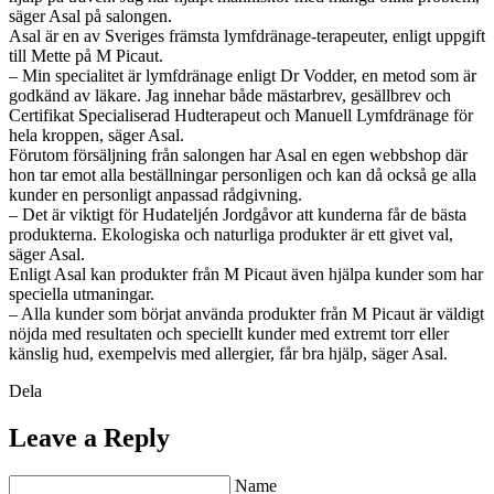
säger Asal på salongen.
Asal är en av Sveriges främsta lymfdränage-terapeuter, enligt uppgift
till Mette på M Picaut.
– Min specialitet är lymfdränage enligt Dr Vodder, en metod som är
godkänd av läkare. Jag innehar både mästarbrev, gesällbrev och
Certifikat Specialiserad Hudterapeut och Manuell Lymfdränage för
hela kroppen, säger Asal.
Förutom försäljning från salongen har Asal en egen webbshop där
hon tar emot alla beställningar personligen och kan då också ge alla
kunder en personligt anpassad rådgivning.
– Det är viktigt för Hudateljén Jordgåvor att kunderna får de bästa
produkterna. Ekologiska och naturliga produkter är ett givet val,
säger Asal.
Enligt Asal kan produkter från M Picaut även hjälpa kunder som har
speciella utmaningar.
– Alla kunder som börjat använda produkter från M Picaut är väldigt
nöjda med resultaten och speciellt kunder med extremt torr eller
känslig hud, exempelvis med allergier, får bra hjälp, säger Asal.
Dela
Leave a Reply
Name