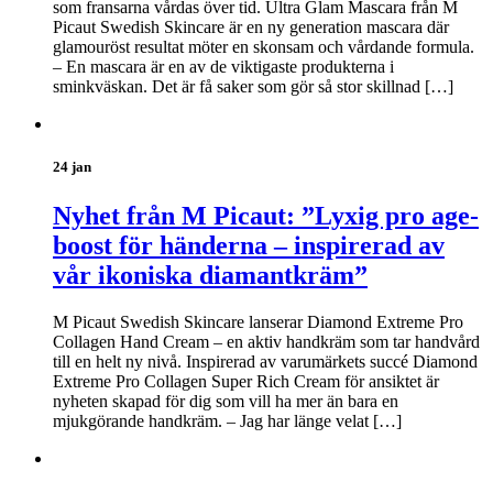
som fransarna vårdas över tid. Ultra Glam Mascara från M
Picaut Swedish Skincare är en ny generation mascara där
glamouröst resultat möter en skonsam och vårdande formula.
– En mascara är en av de viktigaste produkterna i
sminkväskan. Det är få saker som gör så stor skillnad […]
24 jan
Nyhet från M Picaut: ”Lyxig pro age-
boost för händerna – inspirerad av
vår ikoniska diamantkräm”
M Picaut Swedish Skincare lanserar Diamond Extreme Pro
Collagen Hand Cream – en aktiv handkräm som tar handvård
till en helt ny nivå. Inspirerad av varumärkets succé Diamond
Extreme Pro Collagen Super Rich Cream för ansiktet är
nyheten skapad för dig som vill ha mer än bara en
mjukgörande handkräm. – Jag har länge velat […]