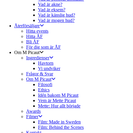
Vad är akne?
Vad är eksem?
Vad är känslig hud?
Vad är mogen hud?
Återförsäljare
Hitta events
Hitta ÅF
Bli ÅF
För dig som är ÅF
Om M Picaut
Ingredienser
Havtorn
Vi undviker
Frågor & Svar
Om M Picaut
Filosofi
Ethics
Idén bakom M Picaut
Vem är Mette Picaut
Mette: Hur allt började
Awards
Filmer
Film: Made in Sweden
Film: Behind the Scenes
Kontakt