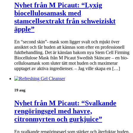
Nyhet från M Picaut: “Lyxig
biocellulosamask med
stamcellsextrakt från schweiziskt
äpple”
En “second skin”- mask som ligger svalt och mjukt över
ansiktet och får huden att kännas som efter en professionell
fuktbehandling. Det är känslan bakom nya Stem Cell Firming
Biocellulose Mask från M Picaut Swedish Skincare – en bio-
cellulosamask som sluter tätt mot huden och maximerar
upptaget av aktiva ingredienser. – Jag ville skapa en […]
19 aug
Nyhet från M Picaut: “Svalkande
rengöringsgel med havre,
citronmyrten och gurkjuice”
En svalkande rengöringsgel som stärker och återfuktar huden.