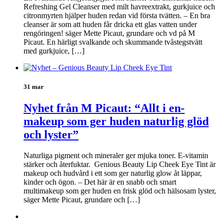
Refreshing Gel Cleanser med milt havreextrakt, gurkjuice och
citronmyrten hjälper huden redan vid första tvätten. – En bra
cleanser är som att huden får dricka ett glas vatten under
rengöringen! säger Mette Picaut, grundare och vd på M
Picaut. En härligt svalkande och skummande tvåstegstvätt
med gurkjuice, […]
31 mar
Nyhet från M Picaut: “Allt i en-
makeup som ger huden naturlig glöd
och lyster”
Naturliga pigment och mineraler ger mjuka toner. E-vitamin
stärker och återfuktar. Genious Beauty Lip Cheek Eye Tint är
makeup och hudvård i ett som ger naturlig glow åt läppar,
kinder och ögon. – Det här är en snabb och smart
multimakeup som ger huden en frisk glöd och hälsosam lyster,
säger Mette Picaut, grundare och […]