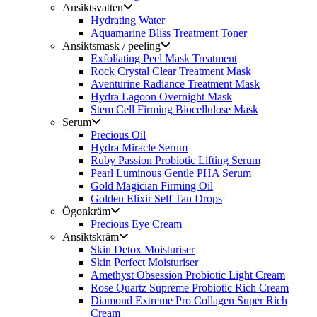
Ansiktsvatten
Hydrating Water
Aquamarine Bliss Treatment Toner
Ansiktsmask / peeling
Exfoliating Peel Mask Treatment
Rock Crystal Clear Treatment Mask
Aventurine Radiance Treatment Mask
Hydra Lagoon Overnight Mask
Stem Cell Firming Biocellulose Mask
Serum
Precious Oil
Hydra Miracle Serum
Ruby Passion Probiotic Lifting Serum
Pearl Luminous Gentle PHA Serum
Gold Magician Firming Oil
Golden Elixir Self Tan Drops
Ögonkräm
Precious Eye Cream
Ansiktskräm
Skin Detox Moisturiser
Skin Perfect Moisturiser
Amethyst Obsession Probiotic Light Cream
Rose Quartz Supreme Probiotic Rich Cream
Diamond Extreme Pro Collagen Super Rich
Cream