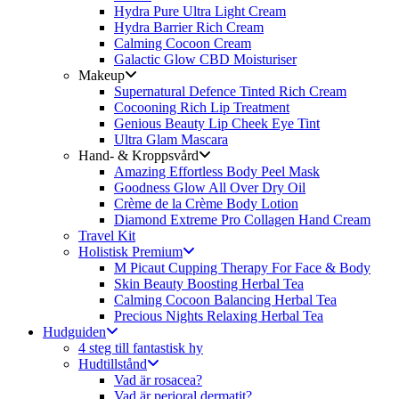
Hydra Pure Ultra Light Cream
Hydra Barrier Rich Cream
Calming Cocoon Cream
Galactic Glow CBD Moisturiser
Makeup
Supernatural Defence Tinted Rich Cream
Cocooning Rich Lip Treatment
Genious Beauty Lip Cheek Eye Tint
Ultra Glam Mascara
Hand- & Kroppsvård
Amazing Effortless Body Peel Mask
Goodness Glow All Over Dry Oil
Crème de la Crème Body Lotion
Diamond Extreme Pro Collagen Hand Cream
Travel Kit
Holistisk Premium
M Picaut Cupping Therapy For Face & Body
Skin Beauty Boosting Herbal Tea
Calming Cocoon Balancing Herbal Tea
Precious Nights Relaxing Herbal Tea
Hudguiden
4 steg till fantastisk hy
Hudtillstånd
Vad är rosacea?
Vad är perioral dermatit?