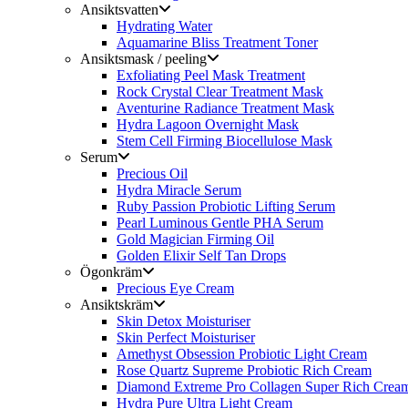
Ansiktsvatten
Hydrating Water
Aquamarine Bliss Treatment Toner
Ansiktsmask / peeling
Exfoliating Peel Mask Treatment
Rock Crystal Clear Treatment Mask
Aventurine Radiance Treatment Mask
Hydra Lagoon Overnight Mask
Stem Cell Firming Biocellulose Mask
Serum
Precious Oil
Hydra Miracle Serum
Ruby Passion Probiotic Lifting Serum
Pearl Luminous Gentle PHA Serum
Gold Magician Firming Oil
Golden Elixir Self Tan Drops
Ögonkräm
Precious Eye Cream
Ansiktskräm
Skin Detox Moisturiser
Skin Perfect Moisturiser
Amethyst Obsession Probiotic Light Cream
Rose Quartz Supreme Probiotic Rich Cream
Diamond Extreme Pro Collagen Super Rich Crea
Hydra Pure Ultra Light Cream