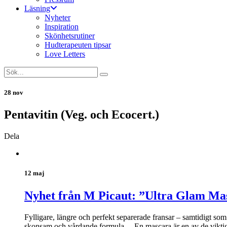
Läsning
Nyheter
Inspiration
Skönhetsrutiner
Hudterapeuten tipsar
Love Letters
28 nov
Pentavitin (Veg. och Ecocert.)
Dela
12 maj
Nyhet från M Picaut: ”Ultra Glam Ma
Fylligare, längre och perfekt separerade fransar – samtidigt s
skonsam och vårdande formula. – En mascara är en av de viktiga