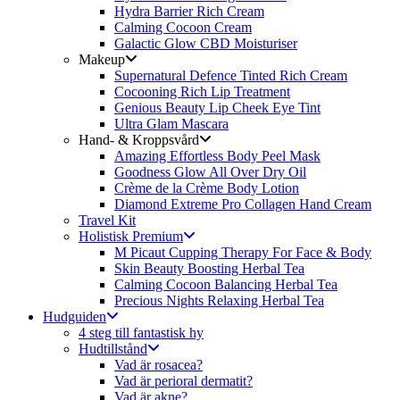
Hydra Barrier Rich Cream
Calming Cocoon Cream
Galactic Glow CBD Moisturiser
Makeup
Supernatural Defence Tinted Rich Cream
Cocooning Rich Lip Treatment
Genious Beauty Lip Cheek Eye Tint
Ultra Glam Mascara
Hand- & Kroppsvård
Amazing Effortless Body Peel Mask
Goodness Glow All Over Dry Oil
Crème de la Crème Body Lotion
Diamond Extreme Pro Collagen Hand Cream
Travel Kit
Holistisk Premium
M Picaut Cupping Therapy For Face & Body
Skin Beauty Boosting Herbal Tea
Calming Cocoon Balancing Herbal Tea
Precious Nights Relaxing Herbal Tea
Hudguiden
4 steg till fantastisk hy
Hudtillstånd
Vad är rosacea?
Vad är perioral dermatit?
Vad är akne?