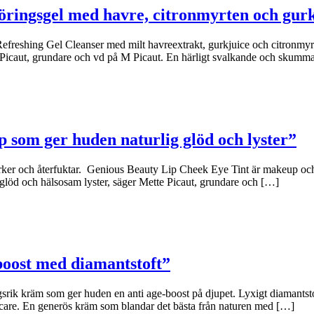
öringsgel med havre, citronmyrten och gur
freshing Gel Cleanser med milt havreextrakt, gurkjuice och citronmyrte
e Picaut, grundare och vd på M Picaut. En härligt svalkande och skumm
p som ger huden naturlig glöd och lyster”
rker och återfuktar. Genious Beauty Lip Cheek Eye Tint är makeup och 
glöd och hälsosam lyster, säger Mette Picaut, grundare och […]
boost med diamantstoft”
 kräm som ger huden en anti age-boost på djupet. Lyxigt diamantstoft 
care. En generös kräm som blandar det bästa från naturen med […]