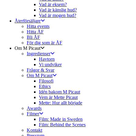
Vad är eksem?
Vad är känslig hud?
Vad är mogen hud?
Återförsäljare
Hitta events
Hitta ÅF
Bli ÅF
För dig som är ÅF
Om M Picaut
Ingredienser
Havtorn
Vi undviker
Frågor & Svar
Om M Picaut
Filosofi
Ethics
Idén bakom M Picaut
Vem är Mette Picaut
Mette: Hur allt började
Awards
Filmer
Film: Made in Sweden
Film: Behind the Scenes
Kontakt
Pressrum