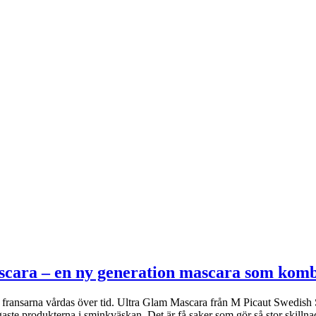
scara – en ny generation mascara som kom
om fransarna vårdas över tid. Ultra Glam Mascara från M Picaut Swedish 
ste produkterna i sminkväskan. Det är få saker som gör så stor skilln