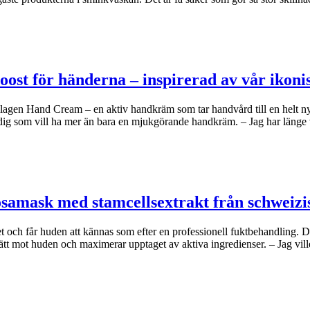
oost för händerna – inspirerad av vår iko
agen Hand Cream – en aktiv handkräm som tar handvård till en helt n
dig som vill ha mer än bara en mjukgörande handkräm. – Jag har länge
osamask med stamcellsextrakt från schweizi
et och får huden att kännas som efter en professionell fuktbehandling.
ätt mot huden och maximerar upptaget av aktiva ingredienser. – Jag vil