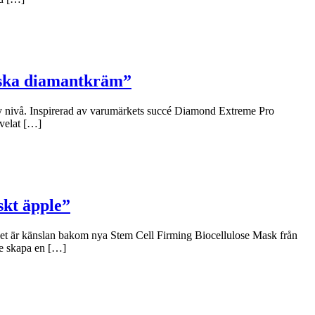
niska diamantkräm”
y nivå. Inspirerad av varumärkets succé Diamond Extreme Pro
 velat […]
skt äpple”
 Det är känslan bakom nya Stem Cell Firming Biocellulose Mask från
le skapa en […]