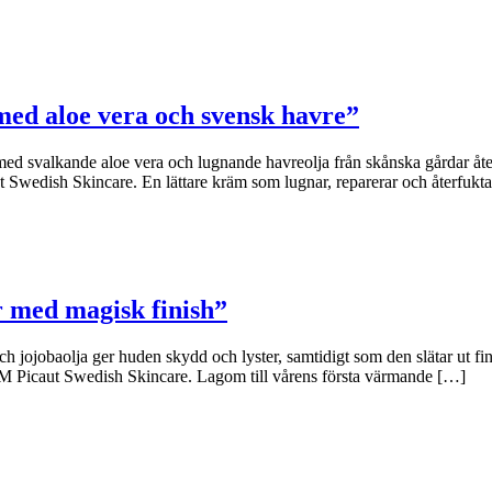
ed aloe vera och svensk havre”
 svalkande aloe vera och lugnande havreolja från skånska gårdar återfuk
Swedish Skincare. En lättare kräm som lugnar, reparerar och återfukta
r med magisk finish”
jobaolja ger huden skydd och lyster, samtidigt som den slätar ut fina
på M Picaut Swedish Skincare. Lagom till vårens första värmande […]