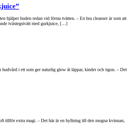
kjuice”
n hjälper huden redan vid första tvätten. – En bra cleanser är som att
ande tvåstegstvätt med gurkjuice, […]
hudvård i ett som ger naturlig glow åt läppar, kinder och ögon. – Det
tillför extra magi. – Det här är en hyllning till den mogna kvinnan,