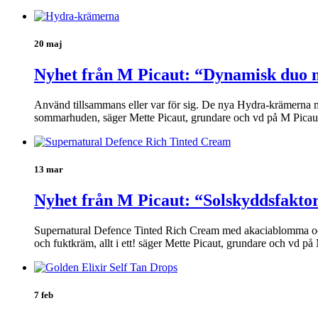
20 maj
Nyhet från M Picaut: “Dynamisk duo m
Använd tillsammans eller var för sig. De nya Hydra-krämerna med
sommarhuden, säger Mette Picaut, grundare och vd på M Picaut 
13 mar
Nyhet från M Picaut: “Solskyddsfakto
Supernatural Defence Tinted Rich Cream med akaciablomma och jo
och fuktkräm, allt i ett! säger Mette Picaut, grundare och vd 
7 feb