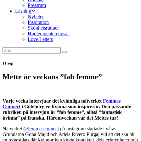
Pressrum
Läsning
Nyheter
Inspiration
Skönhetsrutiner
Hudterapeuten tipsar
Love Letters
11 sep
Mette är veckans ”fab femme”
Varje vecka intervjuar det kvinnliga nätverket
Femmes
Connect
i Göteborg en kvinna som inspirerar. Den passande
rubriken på intervjun är ”fab femme”, alltså ”fantastisk
kvinna” på franska. Häromveckan var det Mettes tur!
Nätverket
@femmesconnect
på Instagram startade i våras.
Grundarna Gona Majid och Adela Rivero Purgaj vill att det ska bli
en mötesplats där kvinnor kan knyta kontakter, dela erfarenheter och