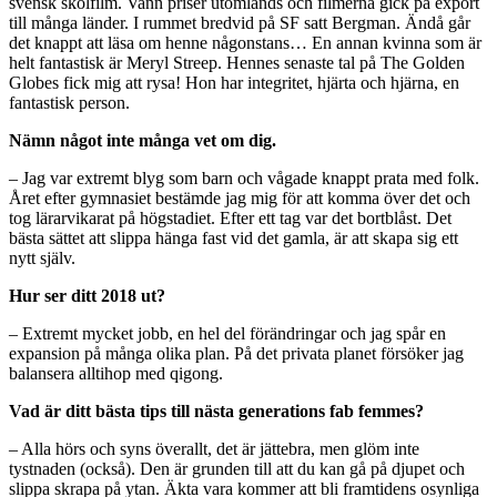
svensk skolfilm. Vann priser utomlands och filmerna gick på export
till många länder. I rummet bredvid på SF satt Bergman. Ändå går
det knappt att läsa om henne någonstans… En annan kvinna som är
helt fantastisk är Meryl Streep. Hennes senaste tal på The Golden
Globes fick mig att rysa! Hon har integritet, hjärta och hjärna, en
fantastisk person.
Nämn något inte många vet om dig.
– Jag var extremt blyg som barn och vågade knappt prata med folk.
Året efter gymnasiet bestämde jag mig för att komma över det och
tog lärarvikarat på högstadiet. Efter ett tag var det bortblåst. Det
bästa sättet att slippa hänga fast vid det gamla, är att skapa sig ett
nytt själv.
Hur ser ditt 2018 ut?
– Extremt mycket jobb, en hel del förändringar och jag spår en
expansion på många olika plan. På det privata planet försöker jag
balansera alltihop med qigong.
Vad är ditt bästa tips till nästa generations fab femmes?
– Alla hörs och syns överallt, det är jättebra, men glöm inte
tystnaden (också). Den är grunden till att du kan gå på djupet och
slippa skrapa på ytan. Äkta vara kommer att bli framtidens osynliga