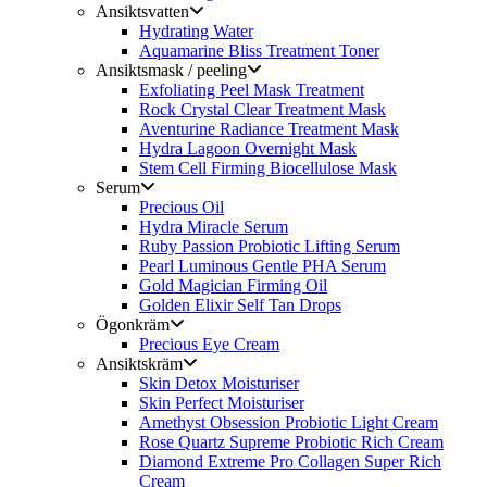
Ansiktsvatten
Hydrating Water
Aquamarine Bliss Treatment Toner
Ansiktsmask / peeling
Exfoliating Peel Mask Treatment
Rock Crystal Clear Treatment Mask
Aventurine Radiance Treatment Mask
Hydra Lagoon Overnight Mask
Stem Cell Firming Biocellulose Mask
Serum
Precious Oil
Hydra Miracle Serum
Ruby Passion Probiotic Lifting Serum
Pearl Luminous Gentle PHA Serum
Gold Magician Firming Oil
Golden Elixir Self Tan Drops
Ögonkräm
Precious Eye Cream
Ansiktskräm
Skin Detox Moisturiser
Skin Perfect Moisturiser
Amethyst Obsession Probiotic Light Cream
Rose Quartz Supreme Probiotic Rich Cream
Diamond Extreme Pro Collagen Super Rich
Cream