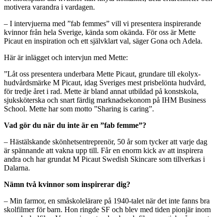
motivera varandra i vardagen.
– I intervjuerna med ”fab femmes” vill vi presentera inspirerande
kvinnor från hela Sverige, kända som okända. För oss är Mette
Picaut en inspiration och ett självklart val, säger Gona och Adela.
Här är inlägget och intervjun med Mette:
”Låt oss presentera underbara Mette Picaut, grundare till ekolyx-
hudvårdsmärke M Picaut, idag Sveriges mest prisbelönta hudvård,
för tredje året i rad. Mette är bland annat utbildad på konstskola,
sjuksköterska och snart färdig marknadsekonom på IHM Business
School. Mette har som motto ”Sharing is caring”.
Vad gör du när du inte är en ”fab femme”?
– Hästälskande skönhetsentreprenör, 50 år som tycker att varje dag
är spännande att vakna upp till. Får en enorm kick av att inspirera
andra och har grundat M Picaut Swedish Skincare som tillverkas i
Dalarna.
Nämn två kvinnor som inspirerar dig?
– Min farmor, en småskolelärare på 1940-talet när det inte fanns bra
skolfilmer för barn. Hon ringde SF och blev med tiden pionjär inom