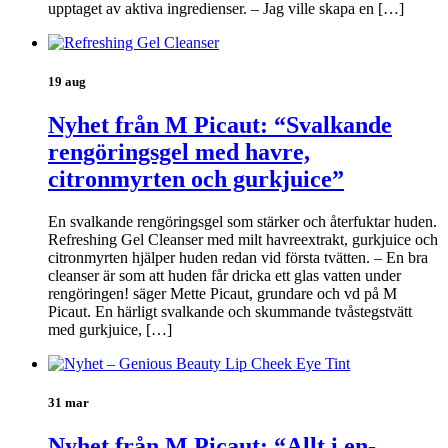
upptaget av aktiva ingredienser. – Jag ville skapa en […]
19 aug
Nyhet från M Picaut: “Svalkande
rengöringsgel med havre,
citronmyrten och gurkjuice”
En svalkande rengöringsgel som stärker och återfuktar huden.
Refreshing Gel Cleanser med milt havreextrakt, gurkjuice och
citronmyrten hjälper huden redan vid första tvätten. – En bra
cleanser är som att huden får dricka ett glas vatten under
rengöringen! säger Mette Picaut, grundare och vd på M
Picaut. En härligt svalkande och skummande tvåstegstvätt
med gurkjuice, […]
31 mar
Nyhet från M Picaut: “Allt i en-