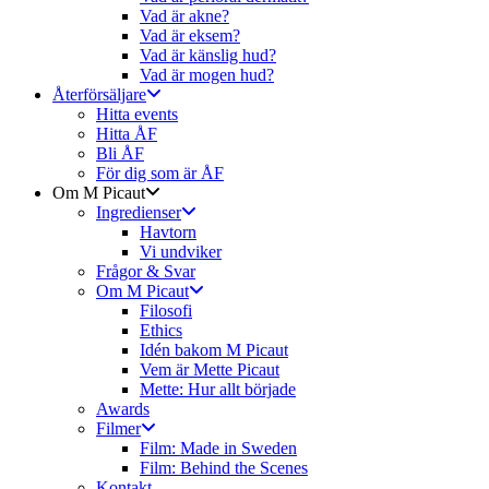
Vad är akne?
Vad är eksem?
Vad är känslig hud?
Vad är mogen hud?
Återförsäljare
Hitta events
Hitta ÅF
Bli ÅF
För dig som är ÅF
Om M Picaut
Ingredienser
Havtorn
Vi undviker
Frågor & Svar
Om M Picaut
Filosofi
Ethics
Idén bakom M Picaut
Vem är Mette Picaut
Mette: Hur allt började
Awards
Filmer
Film: Made in Sweden
Film: Behind the Scenes
Kontakt