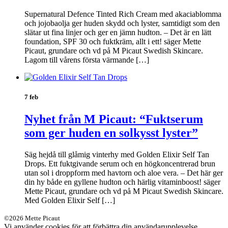
Supernatural Defence Tinted Rich Cream med akaciablomma
och jojobaolja ger huden skydd och lyster, samtidigt som den
slätar ut fina linjer och ger en jämn hudton. – Det är en lätt
foundation, SPF 30 och fuktkräm, allt i ett! säger Mette
Picaut, grundare och vd på M Picaut Swedish Skincare.
Lagom till vårens första värmande […]
7 feb
Nyhet från M Picaut: “Fuktserum
som ger huden en solkysst lyster”
Säg hejdå till glåmig vinterhy med Golden Elixir Self Tan
Drops. Ett fuktgivande serum och en högkoncentrerad brun
utan sol i droppform med havtorn och aloe vera. – Det här ger
din hy både en gyllene hudton och härlig vitaminboost! säger
Mette Picaut, grundare och vd på M Picaut Swedish Skincare.
Med Golden Elixir Self […]
©2026 Mette Picaut
Vi använder cookies för att förbättra din användarupplevelse.