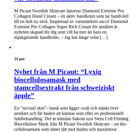
M Picaut Swedish Skincare lanserar Diamond Extreme Pro
Collagen Hand Cream – en aktiv handkräm som tar handvård
till en helt ny nivå. Inspirerad av varumärkets succé Diamond
Extreme Pro Collagen Super Rich Cream för ansiktet är
nyheten skapad för dig som vill ha mer än bara en
mjukgörande handkräm. – Jag har länge velat […]
24 jan
Nyhet från M Picaut: “Lyxig
biocellulosamask med
stamcellsextrakt från schweiziskt
äpple”
En “second skin”- mask som ligger svalt och mjukt över
ansiktet och får huden att kännas som efter en professionell
fuktbehandling. Det är känslan bakom nya Stem Cell Firming
Biocellulose Mask från M Picaut Swedish Skincare – en bio-
cellulosamask som sluter tätt mot huden och maximerar