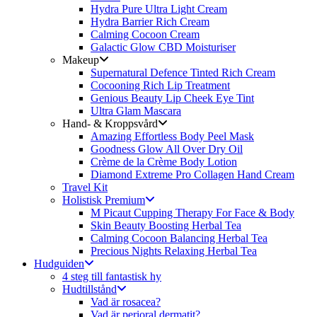
Hydra Pure Ultra Light Cream
Hydra Barrier Rich Cream
Calming Cocoon Cream
Galactic Glow CBD Moisturiser
Makeup
Supernatural Defence Tinted Rich Cream
Cocooning Rich Lip Treatment
Genious Beauty Lip Cheek Eye Tint
Ultra Glam Mascara
Hand- & Kroppsvård
Amazing Effortless Body Peel Mask
Goodness Glow All Over Dry Oil
Crème de la Crème Body Lotion
Diamond Extreme Pro Collagen Hand Cream
Travel Kit
Holistisk Premium
M Picaut Cupping Therapy For Face & Body
Skin Beauty Boosting Herbal Tea
Calming Cocoon Balancing Herbal Tea
Precious Nights Relaxing Herbal Tea
Hudguiden
4 steg till fantastisk hy
Hudtillstånd
Vad är rosacea?
Vad är perioral dermatit?