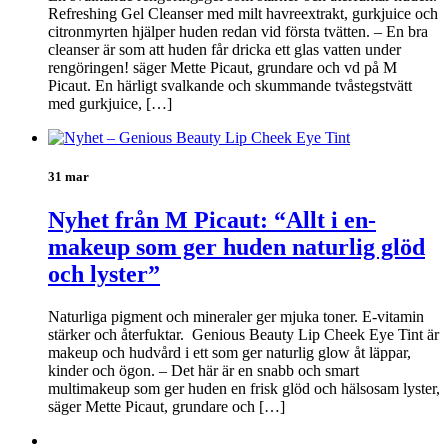
Refreshing Gel Cleanser med milt havreextrakt, gurkjuice och
citronmyrten hjälper huden redan vid första tvätten. – En bra
cleanser är som att huden får dricka ett glas vatten under
rengöringen! säger Mette Picaut, grundare och vd på M
Picaut. En härligt svalkande och skummande tvåstegstvätt
med gurkjuice, […]
31 mar
Nyhet från M Picaut: “Allt i en-
makeup som ger huden naturlig glöd
och lyster”
Naturliga pigment och mineraler ger mjuka toner. E-vitamin
stärker och återfuktar. Genious Beauty Lip Cheek Eye Tint är
makeup och hudvård i ett som ger naturlig glow åt läppar,
kinder och ögon. – Det här är en snabb och smart
multimakeup som ger huden en frisk glöd och hälsosam lyster,
säger Mette Picaut, grundare och […]