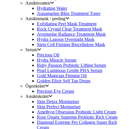
Ansiktsvatten
Hydrating Water
Aquamarine Bliss Treatment Toner
Ansiktsmask / peeling
Exfoliating Peel Mask Treatment
Rock Crystal Clear Treatment Mask
Aventurine Radiance Treatment Mask
Hydra Lagoon Overnight Mask
Stem Cell Firming Biocellulose Mask
Serum
Precious Oil
Hydra Miracle Serum
Ruby Passion Probiotic Lifting Serum
Pearl Luminous Gentle PHA Serum
Gold Magician Firming Oil
Golden Elixir Self Tan Drops
Ögonkräm
Precious Eye Cream
Ansiktskräm
Skin Detox Moisturiser
Skin Perfect Moisturiser
Amethyst Obsession Probiotic Light Cream
Rose Quartz Supreme Probiotic Rich Cream
Diamond Extreme Pro Collagen Super Rich
Cream