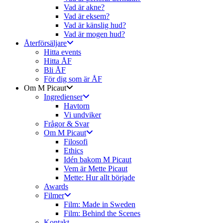
Vad är akne?
Vad är eksem?
Vad är känslig hud?
Vad är mogen hud?
Återförsäljare
Hitta events
Hitta ÅF
Bli ÅF
För dig som är ÅF
Om M Picaut
Ingredienser
Havtorn
Vi undviker
Frågor & Svar
Om M Picaut
Filosofi
Ethics
Idén bakom M Picaut
Vem är Mette Picaut
Mette: Hur allt började
Awards
Filmer
Film: Made in Sweden
Film: Behind the Scenes
Kontakt