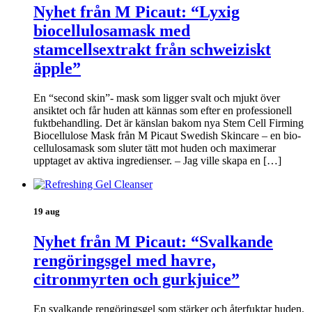
Nyhet från M Picaut: “Lyxig
biocellulosamask med
stamcellsextrakt från schweiziskt
äpple”
En “second skin”- mask som ligger svalt och mjukt över
ansiktet och får huden att kännas som efter en professionell
fuktbehandling. Det är känslan bakom nya Stem Cell Firming
Biocellulose Mask från M Picaut Swedish Skincare – en bio-
cellulosamask som sluter tätt mot huden och maximerar
upptaget av aktiva ingredienser. – Jag ville skapa en […]
19 aug
Nyhet från M Picaut: “Svalkande
rengöringsgel med havre,
citronmyrten och gurkjuice”
En svalkande rengöringsgel som stärker och återfuktar huden.