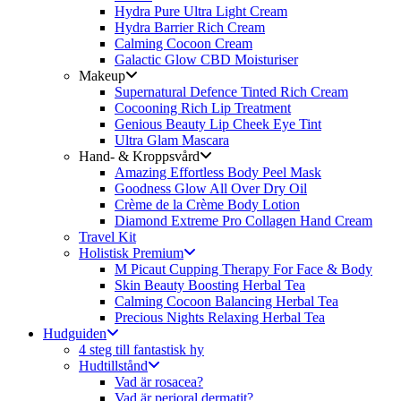
Hydra Pure Ultra Light Cream
Hydra Barrier Rich Cream
Calming Cocoon Cream
Galactic Glow CBD Moisturiser
Makeup
Supernatural Defence Tinted Rich Cream
Cocooning Rich Lip Treatment
Genious Beauty Lip Cheek Eye Tint
Ultra Glam Mascara
Hand- & Kroppsvård
Amazing Effortless Body Peel Mask
Goodness Glow All Over Dry Oil
Crème de la Crème Body Lotion
Diamond Extreme Pro Collagen Hand Cream
Travel Kit
Holistisk Premium
M Picaut Cupping Therapy For Face & Body
Skin Beauty Boosting Herbal Tea
Calming Cocoon Balancing Herbal Tea
Precious Nights Relaxing Herbal Tea
Hudguiden
4 steg till fantastisk hy
Hudtillstånd
Vad är rosacea?
Vad är perioral dermatit?