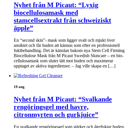
Nyhet från M Picaut: “Lyxig
biocellulosamask med
stamcellsextrakt från schweiziskt
äpple”
En “second skin”- mask som ligger svalt och mjukt över
ansiktet och får huden att kännas som efter en professionell
fuktbehandling. Det är känslan bakom nya Stem Cell Firming
Biocellulose Mask från M Picaut Swedish Skincare – en bio-
cellulosamask som sluter tätt mot huden och maximerar
upptaget av aktiva ingredienser. – Jag ville skapa en […]
19 aug
Nyhet från M Picaut: “Svalkande
rengöringsgel med havre,
citronmyrten och gurkjuice”
En svalkande rengöringsgel som stärker och återfuktar huden.