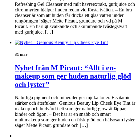
Refreshing Gel Cleanser med milt havreextrakt, gurkjuice och
citronmyrten hjälper huden redan vid första tvätten. – En bra
cleanser är som att huden får dricka ett glas vatten under
rengöringen! säger Mette Picaut, grundare och vd på M
Picaut. En härligt svalkande och skummande tvåstegstvätt
med gurkjuice, […]
31 mar
Nyhet från M Picaut: “Allt i en-
makeup som ger huden naturlig glöd
och lyster”
Naturliga pigment och mineraler ger mjuka toner. E-vitamin
stärker och återfuktar. Genious Beauty Lip Cheek Eye Tint är
makeup och hudvård i ett som ger naturlig glow åt läppar,
kinder och ögon. – Det här är en snabb och smart
multimakeup som ger huden en frisk glöd och hälsosam lyster,
säger Mette Picaut, grundare och […]