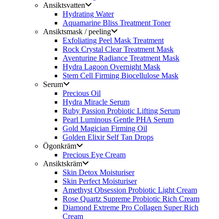
Ansiktsvatten
Hydrating Water
Aquamarine Bliss Treatment Toner
Ansiktsmask / peeling
Exfoliating Peel Mask Treatment
Rock Crystal Clear Treatment Mask
Aventurine Radiance Treatment Mask
Hydra Lagoon Overnight Mask
Stem Cell Firming Biocellulose Mask
Serum
Precious Oil
Hydra Miracle Serum
Ruby Passion Probiotic Lifting Serum
Pearl Luminous Gentle PHA Serum
Gold Magician Firming Oil
Golden Elixir Self Tan Drops
Ögonkräm
Precious Eye Cream
Ansiktskräm
Skin Detox Moisturiser
Skin Perfect Moisturiser
Amethyst Obsession Probiotic Light Cream
Rose Quartz Supreme Probiotic Rich Cream
Diamond Extreme Pro Collagen Super Rich
Cream