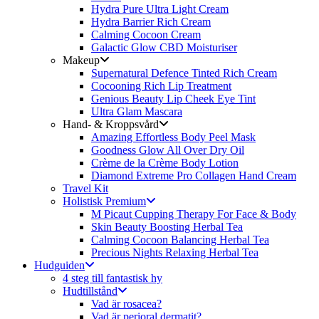
Hydra Pure Ultra Light Cream
Hydra Barrier Rich Cream
Calming Cocoon Cream
Galactic Glow CBD Moisturiser
Makeup
Supernatural Defence Tinted Rich Cream
Cocooning Rich Lip Treatment
Genious Beauty Lip Cheek Eye Tint
Ultra Glam Mascara
Hand- & Kroppsvård
Amazing Effortless Body Peel Mask
Goodness Glow All Over Dry Oil
Crème de la Crème Body Lotion
Diamond Extreme Pro Collagen Hand Cream
Travel Kit
Holistisk Premium
M Picaut Cupping Therapy For Face & Body
Skin Beauty Boosting Herbal Tea
Calming Cocoon Balancing Herbal Tea
Precious Nights Relaxing Herbal Tea
Hudguiden
4 steg till fantastisk hy
Hudtillstånd
Vad är rosacea?
Vad är perioral dermatit?