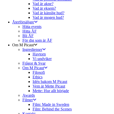
Vad är akne?
Vad är eksem?
Vad är känslig hud?
Vad är mogen hud?
Återförsäljare
Hitta events
Hitta ÅF
Bli ÅF
För dig som är ÅF
Om M Picaut
Ingredienser
Havtorn
Vi undviker
Frågor & Svar
Om M Picaut
Filosofi
Ethics
Idén bakom M Picaut
Vem är Mette Picaut
Mette: Hur allt började
Awards
Filmer
Film: Made in Sweden
Film: Behind the Scenes
Kontakt