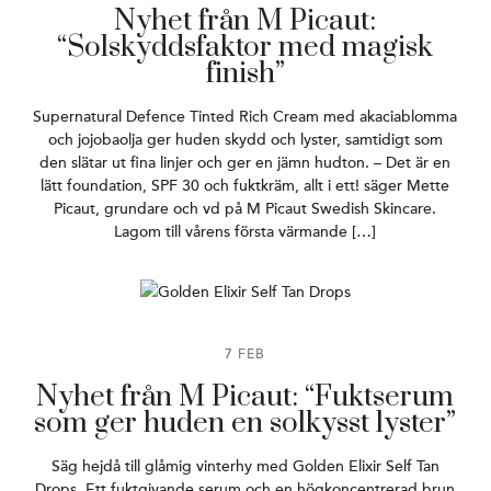
Nyhet från M Picaut:
“Solskyddsfaktor med magisk
finish”
Supernatural Defence Tinted Rich Cream med akaciablomma
och jojobaolja ger huden skydd och lyster, samtidigt som
den slätar ut fina linjer och ger en jämn hudton. – Det är en
lätt foundation, SPF 30 och fuktkräm, allt i ett! säger Mette
Picaut, grundare och vd på M Picaut Swedish Skincare.
Lagom till vårens första värmande […]
7 FEB
Nyhet från M Picaut: “Fuktserum
som ger huden en solkysst lyster”
Säg hejdå till glåmig vinterhy med Golden Elixir Self Tan
Drops. Ett fuktgivande serum och en högkoncentrerad brun