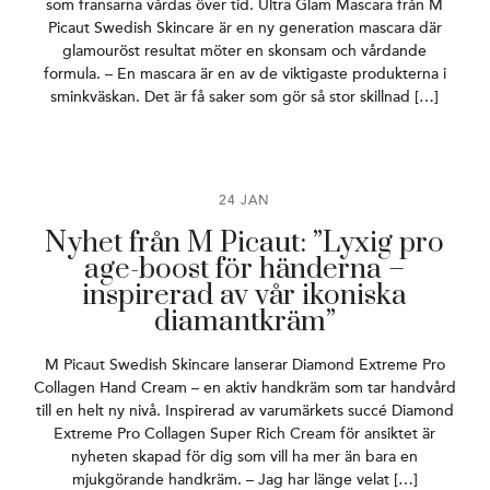
som fransarna vårdas över tid. Ultra Glam Mascara från M
Picaut Swedish Skincare är en ny generation mascara där
glamouröst resultat möter en skonsam och vårdande
formula. – En mascara är en av de viktigaste produkterna i
sminkväskan. Det är få saker som gör så stor skillnad […]
24 JAN
Nyhet från M Picaut: ”Lyxig pro
age-boost för händerna –
inspirerad av vår ikoniska
diamantkräm”
M Picaut Swedish Skincare lanserar Diamond Extreme Pro
Collagen Hand Cream – en aktiv handkräm som tar handvård
till en helt ny nivå. Inspirerad av varumärkets succé Diamond
Extreme Pro Collagen Super Rich Cream för ansiktet är
nyheten skapad för dig som vill ha mer än bara en
mjukgörande handkräm. – Jag har länge velat […]