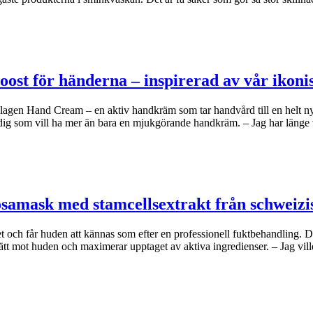
oost för händerna – inspirerad av vår iko
agen Hand Cream – en aktiv handkräm som tar handvård till en helt n
dig som vill ha mer än bara en mjukgörande handkräm. – Jag har länge
osamask med stamcellsextrakt från schweizi
et och får huden att kännas som efter en professionell fuktbehandling.
ätt mot huden och maximerar upptaget av aktiva ingredienser. – Jag vil