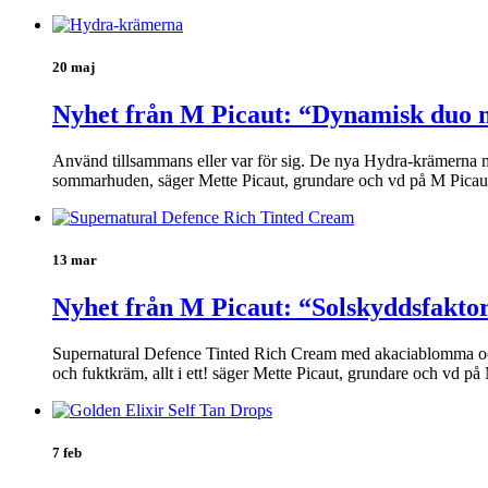
20 maj
Nyhet från M Picaut: “Dynamisk duo m
Använd tillsammans eller var för sig. De nya Hydra-krämerna med
sommarhuden, säger Mette Picaut, grundare och vd på M Picaut 
13 mar
Nyhet från M Picaut: “Solskyddsfakto
Supernatural Defence Tinted Rich Cream med akaciablomma och jo
och fuktkräm, allt i ett! säger Mette Picaut, grundare och vd 
7 feb