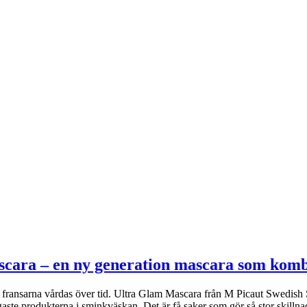
scara – en ny generation mascara som kom
om fransarna vårdas över tid. Ultra Glam Mascara från M Picaut Swedish 
ste produkterna i sminkväskan. Det är få saker som gör så stor skilln