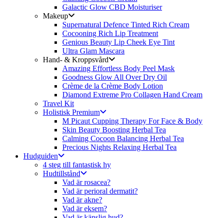
Galactic Glow CBD Moisturiser
Makeup
Supernatural Defence Tinted Rich Cream
Cocooning Rich Lip Treatment
Genious Beauty Lip Cheek Eye Tint
Ultra Glam Mascara
Hand- & Kroppsvård
Amazing Effortless Body Peel Mask
Goodness Glow All Over Dry Oil
Crème de la Crème Body Lotion
Diamond Extreme Pro Collagen Hand Cream
Travel Kit
Holistisk Premium
M Picaut Cupping Therapy For Face & Body
Skin Beauty Boosting Herbal Tea
Calming Cocoon Balancing Herbal Tea
Precious Nights Relaxing Herbal Tea
Hudguiden
4 steg till fantastisk hy
Hudtillstånd
Vad är rosacea?
Vad är perioral dermatit?
Vad är akne?
Vad är eksem?
Vad är känslig hud?