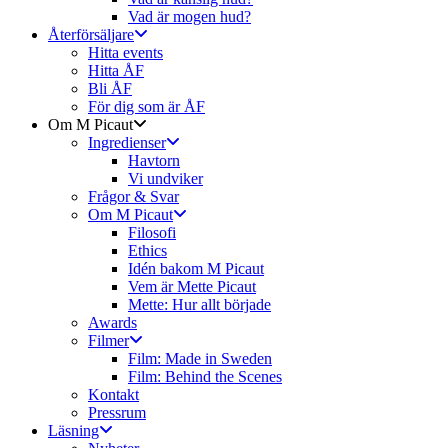
Vad är mogen hud?
Återförsäljare
Hitta events
Hitta ÅF
Bli ÅF
För dig som är ÅF
Om M Picaut
Ingredienser
Havtorn
Vi undviker
Frågor & Svar
Om M Picaut
Filosofi
Ethics
Idén bakom M Picaut
Vem är Mette Picaut
Mette: Hur allt började
Awards
Filmer
Film: Made in Sweden
Film: Behind the Scenes
Kontakt
Pressrum
Läsning