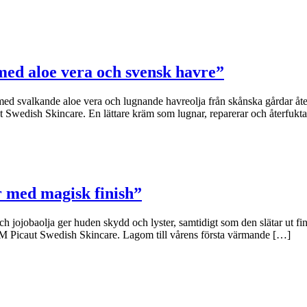
ed aloe vera och svensk havre”
 svalkande aloe vera och lugnande havreolja från skånska gårdar återfuk
Swedish Skincare. En lättare kräm som lugnar, reparerar och återfukta
r med magisk finish”
jobaolja ger huden skydd och lyster, samtidigt som den slätar ut fina
på M Picaut Swedish Skincare. Lagom till vårens första värmande […]