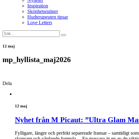
Nyheter
Inspiration
Skönhetsrutiner
Hudterapeuten tipsar
Love Letters
12 maj
mp_hyllista_maj2026
Dela
12 maj
Nyhet från M Picaut: ”Ultra Glam Ma
Fylligare, längre och perfekt separerade fransar – samtidigt s
skonsam och vårdande formula. – En mascara är en av de viktiga