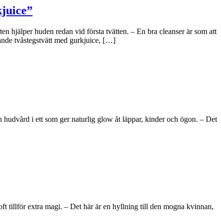
kjuice”
n hjälper huden redan vid första tvätten. – En bra cleanser är som att
ande tvåstegstvätt med gurkjuice, […]
hudvård i ett som ger naturlig glow åt läppar, kinder och ögon. – Det
tillför extra magi. – Det här är en hyllning till den mogna kvinnan,