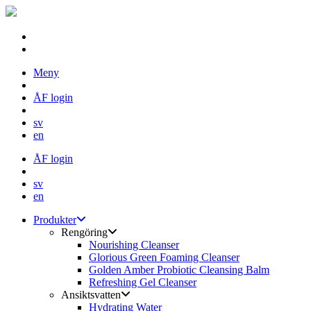
Skip
Meny
to
content
ÅF login
sv
en
ÅF login
sv
en
Produkter
Rengöring
Nourishing Cleanser
Glorious Green Foaming Cleanser
Golden Amber Probiotic Cleansing Balm
Refreshing Gel Cleanser
Ansiktsvatten
Hydrating Water