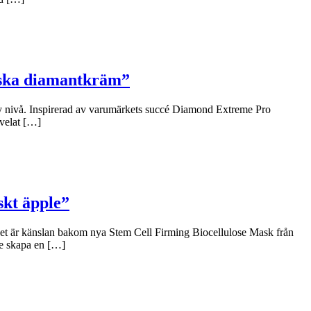
niska diamantkräm”
y nivå. Inspirerad av varumärkets succé Diamond Extreme Pro
 velat […]
skt äpple”
 Det är känslan bakom nya Stem Cell Firming Biocellulose Mask från
le skapa en […]