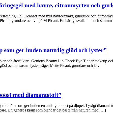
öringsgel med havre, citronmyrten och gur
freshing Gel Cleanser med milt havreextrakt, gurkjuice och citronmyrte
e Picaut, grundare och vd på M Picaut. En härligt svalkande och skumm
p som ger huden naturlig glöd och lyster”
rker och återfuktar. Genious Beauty Lip Cheek Eye Tint är makeup och 
glöd och hälsosam lyster, säger Mette Picaut, grundare och […]
boost med diamantstoft”
 kräm som ger huden en anti age-boost på djupet. Lyxigt diamantstoft 
care. En generös kräm som blandar det bästa från naturen med […]