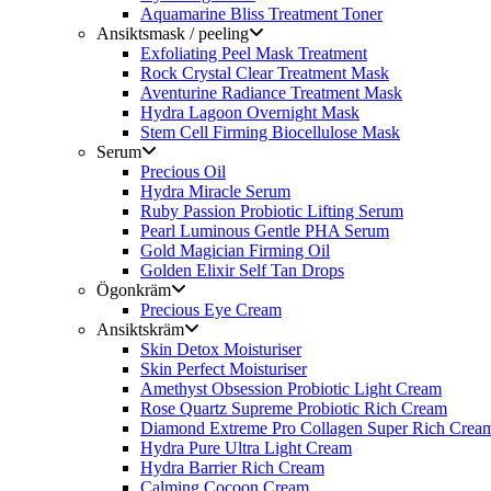
Aquamarine Bliss Treatment Toner
Ansiktsmask / peeling
Exfoliating Peel Mask Treatment
Rock Crystal Clear Treatment Mask
Aventurine Radiance Treatment Mask
Hydra Lagoon Overnight Mask
Stem Cell Firming Biocellulose Mask
Serum
Precious Oil
Hydra Miracle Serum
Ruby Passion Probiotic Lifting Serum
Pearl Luminous Gentle PHA Serum
Gold Magician Firming Oil
Golden Elixir Self Tan Drops
Ögonkräm
Precious Eye Cream
Ansiktskräm
Skin Detox Moisturiser
Skin Perfect Moisturiser
Amethyst Obsession Probiotic Light Cream
Rose Quartz Supreme Probiotic Rich Cream
Diamond Extreme Pro Collagen Super Rich Crea
Hydra Pure Ultra Light Cream
Hydra Barrier Rich Cream
Calming Cocoon Cream