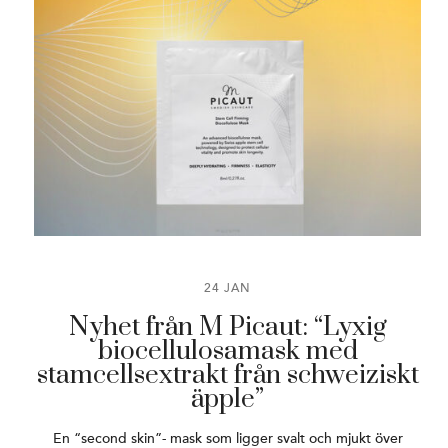
24 JAN
Nyhet från M Picaut: “Lyxig
biocellulosamask med
stamcellsextrakt från schweiziskt
äpple”
En “second skin”- mask som ligger svalt och mjukt över