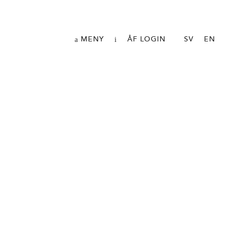
MENY
ÅF LOGIN
SV
EN