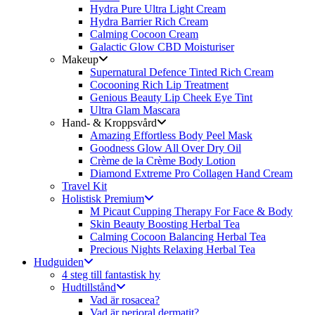
Hydra Pure Ultra Light Cream
Hydra Barrier Rich Cream
Calming Cocoon Cream
Galactic Glow CBD Moisturiser
Makeup
Supernatural Defence Tinted Rich Cream
Cocooning Rich Lip Treatment
Genious Beauty Lip Cheek Eye Tint
Ultra Glam Mascara
Hand- & Kroppsvård
Amazing Effortless Body Peel Mask
Goodness Glow All Over Dry Oil
Crème de la Crème Body Lotion
Diamond Extreme Pro Collagen Hand Cream
Travel Kit
Holistisk Premium
M Picaut Cupping Therapy For Face & Body
Skin Beauty Boosting Herbal Tea
Calming Cocoon Balancing Herbal Tea
Precious Nights Relaxing Herbal Tea
Hudguiden
4 steg till fantastisk hy
Hudtillstånd
Vad är rosacea?
Vad är perioral dermatit?