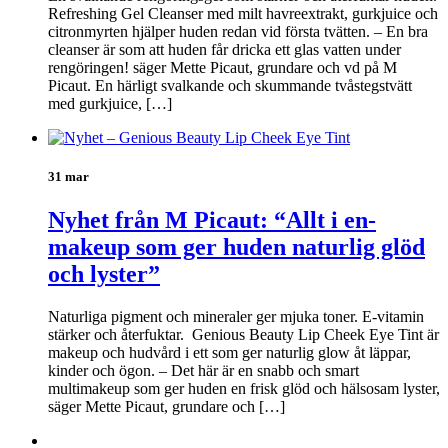
Refreshing Gel Cleanser med milt havreextrakt, gurkjuice och
citronmyrten hjälper huden redan vid första tvätten. – En bra
cleanser är som att huden får dricka ett glas vatten under
rengöringen! säger Mette Picaut, grundare och vd på M
Picaut. En härligt svalkande och skummande tvåstegstvätt
med gurkjuice, […]
31 mar
Nyhet från M Picaut: “Allt i en-
makeup som ger huden naturlig glöd
och lyster”
Naturliga pigment och mineraler ger mjuka toner. E-vitamin
stärker och återfuktar. Genious Beauty Lip Cheek Eye Tint är
makeup och hudvård i ett som ger naturlig glow åt läppar,
kinder och ögon. – Det här är en snabb och smart
multimakeup som ger huden en frisk glöd och hälsosam lyster,
säger Mette Picaut, grundare och […]