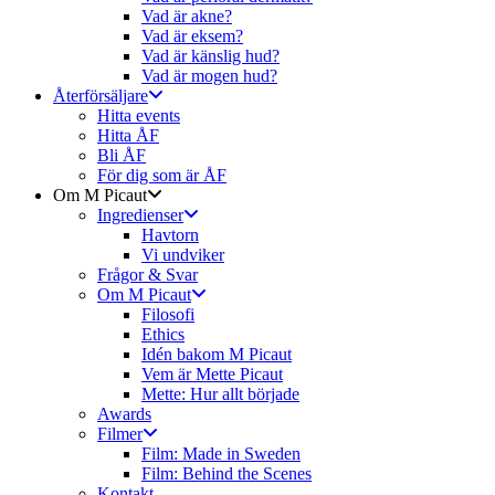
Vad är akne?
Vad är eksem?
Vad är känslig hud?
Vad är mogen hud?
Återförsäljare
Hitta events
Hitta ÅF
Bli ÅF
För dig som är ÅF
Om M Picaut
Ingredienser
Havtorn
Vi undviker
Frågor & Svar
Om M Picaut
Filosofi
Ethics
Idén bakom M Picaut
Vem är Mette Picaut
Mette: Hur allt började
Awards
Filmer
Film: Made in Sweden
Film: Behind the Scenes
Kontakt