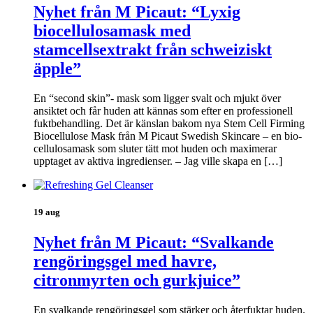
Nyhet från M Picaut: “Lyxig
biocellulosamask med
stamcellsextrakt från schweiziskt
äpple”
En “second skin”- mask som ligger svalt och mjukt över
ansiktet och får huden att kännas som efter en professionell
fuktbehandling. Det är känslan bakom nya Stem Cell Firming
Biocellulose Mask från M Picaut Swedish Skincare – en bio-
cellulosamask som sluter tätt mot huden och maximerar
upptaget av aktiva ingredienser. – Jag ville skapa en […]
19 aug
Nyhet från M Picaut: “Svalkande
rengöringsgel med havre,
citronmyrten och gurkjuice”
En svalkande rengöringsgel som stärker och återfuktar huden.