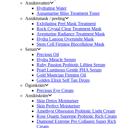
Ansiktsvatten
Hydrating Water
Aquamarine Bliss Treatment Toner
Ansiktsmask / peeling
Exfoliating Peel Mask Treatment
Rock Crystal Clear Treatment Mask
Aventurine Radiance Treatment Mask
Hydra Lagoon Overnight Mask
Stem Cell Firming Biocellulose Mask
Serum
Precious Oil
Hydra Miracle Serum
Ruby Passion Probiotic Lifting Serum
Pearl Luminous Gentle PHA Serum
Gold Magician Firming Oil
Golden Elixir Self Tan Drops
Ögonkräm
Precious Eye Cream
Ansiktskräm
Skin Detox Moisturiser
Skin Perfect Moisturiser
Amethyst Obsession Probiotic Light Cream
Rose Quartz Supreme Probiotic Rich Cream
Diamond Extreme Pro Collagen Super Rich
Cream