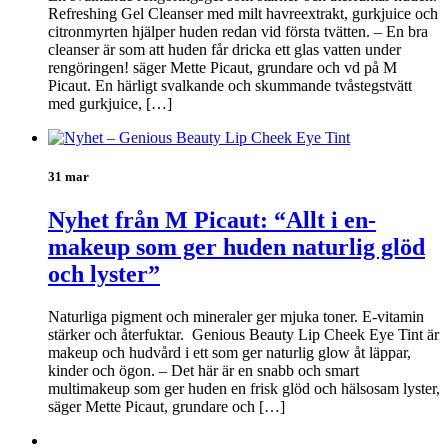
Refreshing Gel Cleanser med milt havreextrakt, gurkjuice och
citronmyrten hjälper huden redan vid första tvätten. – En bra
cleanser är som att huden får dricka ett glas vatten under
rengöringen! säger Mette Picaut, grundare och vd på M
Picaut. En härligt svalkande och skummande tvåstegstvätt
med gurkjuice, […]
31 mar
Nyhet från M Picaut: “Allt i en-
makeup som ger huden naturlig glöd
och lyster”
Naturliga pigment och mineraler ger mjuka toner. E-vitamin
stärker och återfuktar. Genious Beauty Lip Cheek Eye Tint är
makeup och hudvård i ett som ger naturlig glow åt läppar,
kinder och ögon. – Det här är en snabb och smart
multimakeup som ger huden en frisk glöd och hälsosam lyster,
säger Mette Picaut, grundare och […]