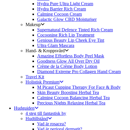
Hydra Pure Ultra Light Cream
Hydra Barrier Rich Cream
Calming Cocoon Cream
Galactic Glow CBD Moisturiser
Makeup
Supernatural Defence Tinted Rich Cream
Cocooning Rich Lip Treatment
Genious Beauty Lip Cheek Eye Tint
Ultra Glam Mascara
Hand- & Kroppsvård
Amazing Effortless Body Peel Mask
Goodness Glow All Over Dry Oil
Crème de la Crème Body Lotion
Diamond Extreme Pro Collagen Hand Cream
Travel Kit
Holistisk Premium
M Picaut Cupping Therapy For Face & Body
Skin Beauty Boosting Herbal Tea
Calming Cocoon Balancing Herbal Tea
Precious Nights Relaxing Herbal Tea
Hudguiden
4 steg till fantastisk hy
Hudtillstånd
Vad är rosacea?
Vad är perioral dermatit?