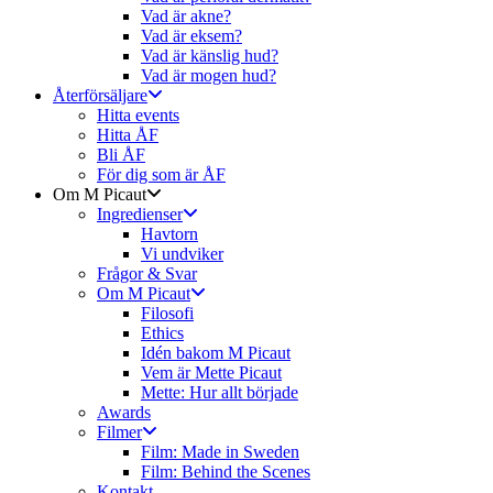
Vad är akne?
Vad är eksem?
Vad är känslig hud?
Vad är mogen hud?
Återförsäljare
Hitta events
Hitta ÅF
Bli ÅF
För dig som är ÅF
Om M Picaut
Ingredienser
Havtorn
Vi undviker
Frågor & Svar
Om M Picaut
Filosofi
Ethics
Idén bakom M Picaut
Vem är Mette Picaut
Mette: Hur allt började
Awards
Filmer
Film: Made in Sweden
Film: Behind the Scenes
Kontakt