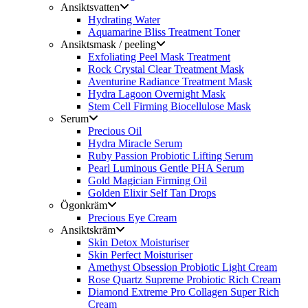
Ansiktsvatten
Hydrating Water
Aquamarine Bliss Treatment Toner
Ansiktsmask / peeling
Exfoliating Peel Mask Treatment
Rock Crystal Clear Treatment Mask
Aventurine Radiance Treatment Mask
Hydra Lagoon Overnight Mask
Stem Cell Firming Biocellulose Mask
Serum
Precious Oil
Hydra Miracle Serum
Ruby Passion Probiotic Lifting Serum
Pearl Luminous Gentle PHA Serum
Gold Magician Firming Oil
Golden Elixir Self Tan Drops
Ögonkräm
Precious Eye Cream
Ansiktskräm
Skin Detox Moisturiser
Skin Perfect Moisturiser
Amethyst Obsession Probiotic Light Cream
Rose Quartz Supreme Probiotic Rich Cream
Diamond Extreme Pro Collagen Super Rich
Cream