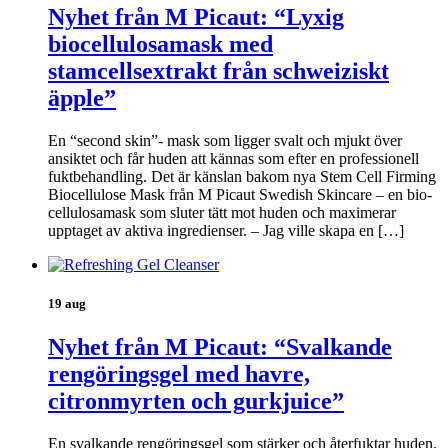
Nyhet från M Picaut: “Lyxig
biocellulosamask med
stamcellsextrakt från schweiziskt
äpple”
En “second skin”- mask som ligger svalt och mjukt över
ansiktet och får huden att kännas som efter en professionell
fuktbehandling. Det är känslan bakom nya Stem Cell Firming
Biocellulose Mask från M Picaut Swedish Skincare – en bio-
cellulosamask som sluter tätt mot huden och maximerar
upptaget av aktiva ingredienser. – Jag ville skapa en […]
19 aug
Nyhet från M Picaut: “Svalkande
rengöringsgel med havre,
citronmyrten och gurkjuice”
En svalkande rengöringsgel som stärker och återfuktar huden.