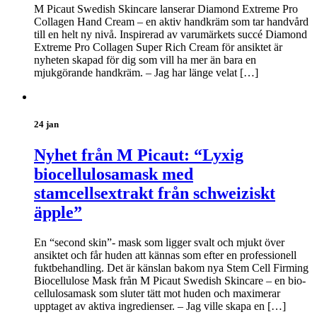
M Picaut Swedish Skincare lanserar Diamond Extreme Pro
Collagen Hand Cream – en aktiv handkräm som tar handvård
till en helt ny nivå. Inspirerad av varumärkets succé Diamond
Extreme Pro Collagen Super Rich Cream för ansiktet är
nyheten skapad för dig som vill ha mer än bara en
mjukgörande handkräm. – Jag har länge velat […]
24 jan
Nyhet från M Picaut: “Lyxig
biocellulosamask med
stamcellsextrakt från schweiziskt
äpple”
En “second skin”- mask som ligger svalt och mjukt över
ansiktet och får huden att kännas som efter en professionell
fuktbehandling. Det är känslan bakom nya Stem Cell Firming
Biocellulose Mask från M Picaut Swedish Skincare – en bio-
cellulosamask som sluter tätt mot huden och maximerar
upptaget av aktiva ingredienser. – Jag ville skapa en […]