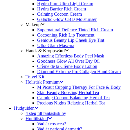
Hydra Pure Ultra Light Cream
Hydra Barrier Rich Cream
Calming Cocoon Cream
Galactic Glow CBD Moisturiser
Makeup
Supernatural Defence Tinted Rich Cream
Cocooning Rich Lip Treatment
Genious Beauty Lip Cheek Eye Tint
Ultra Glam Mascara
Hand- & Kroppsvård
Amazing Effortless Body Peel Mask
Goodness Glow All Over Dry Oil
Crème de la Crème Body Lotion
Diamond Extreme Pro Collagen Hand Cream
Travel Kit
Holistisk Premium
M Picaut Cupping Therapy For Face & Body
Skin Beauty Boosting Herbal Tea
Calming Cocoon Balancing Herbal Tea
Precious Nights Relaxing Herbal Tea
Hudguiden
4 steg till fantastisk hy
Hudtillstånd
Vad är rosacea?
Vad är perioral dermatit?