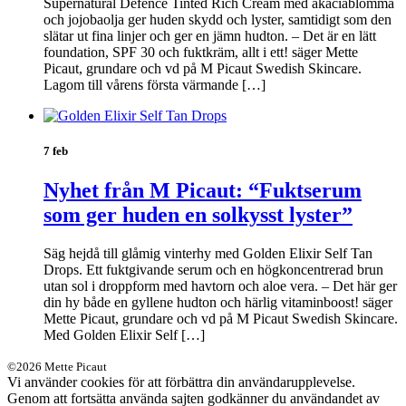
Supernatural Defence Tinted Rich Cream med akaciablomma
och jojobaolja ger huden skydd och lyster, samtidigt som den
slätar ut fina linjer och ger en jämn hudton. – Det är en lätt
foundation, SPF 30 och fuktkräm, allt i ett! säger Mette
Picaut, grundare och vd på M Picaut Swedish Skincare.
Lagom till vårens första värmande […]
7 feb
Nyhet från M Picaut: “Fuktserum
som ger huden en solkysst lyster”
Säg hejdå till glåmig vinterhy med Golden Elixir Self Tan
Drops. Ett fuktgivande serum och en högkoncentrerad brun
utan sol i droppform med havtorn och aloe vera. – Det här ger
din hy både en gyllene hudton och härlig vitaminboost! säger
Mette Picaut, grundare och vd på M Picaut Swedish Skincare.
Med Golden Elixir Self […]
©2026 Mette Picaut
Vi använder cookies för att förbättra din användarupplevelse.
Genom att fortsätta använda sajten godkänner du användandet av