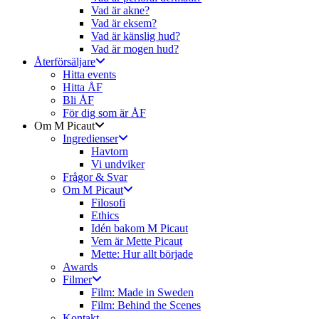
Vad är akne?
Vad är eksem?
Vad är känslig hud?
Vad är mogen hud?
Återförsäljare
Hitta events
Hitta ÅF
Bli ÅF
För dig som är ÅF
Om M Picaut
Ingredienser
Havtorn
Vi undviker
Frågor & Svar
Om M Picaut
Filosofi
Ethics
Idén bakom M Picaut
Vem är Mette Picaut
Mette: Hur allt började
Awards
Filmer
Film: Made in Sweden
Film: Behind the Scenes
Kontakt