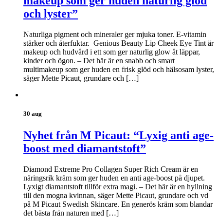
makeup som ger huden naturlig glöd
och lyster”
Naturliga pigment och mineraler ger mjuka toner. E-vitamin
stärker och återfuktar. Genious Beauty Lip Cheek Eye Tint är
makeup och hudvård i ett som ger naturlig glow åt läppar,
kinder och ögon. – Det här är en snabb och smart
multimakeup som ger huden en frisk glöd och hälsosam lyster,
säger Mette Picaut, grundare och […]
30 aug
Nyhet från M Picaut: “Lyxig anti age-
boost med diamantstoft”
Diamond Extreme Pro Collagen Super Rich Cream är en
näringsrik kräm som ger huden en anti age-boost på djupet.
Lyxigt diamantstoft tillför extra magi. – Det här är en hyllning
till den mogna kvinnan, säger Mette Picaut, grundare och vd
på M Picaut Swedish Skincare. En generös kräm som blandar
det bästa från naturen med […]