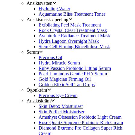
Ansiktsvatten
Hydrating Water
Aquamarine Bliss Treatment Toner
Ansiktsmask / peeling
Exfoliating Peel Mask Treatment
Rock Crystal Clear Treatment Mask
Aventurine Radiance Treatment Mask
Hydra Lagoon Overnight Mask
Stem Cell Firming Biocellulose Mask
Serum
Precious Oil
Hydra Miracle Serum
Ruby Passion Probiotic Lifting Serum
Pearl Luminous Gentle PHA Serum
Gold Magician Firming Oil
Golden Elixir Self Tan Drops
Ögonkräm
Precious Eye Cream
Ansiktskräm
Skin Detox Moisturiser
Skin Perfect Moisturiser
Amethyst Obsession Probiotic Light Cream
Rose Quartz Supreme Probiotic Rich Cream
Diamond Extreme Pro Collagen Super Rich
Cream