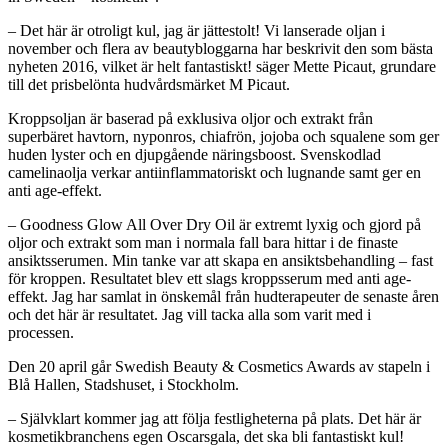
– Det här är otroligt kul, jag är jättestolt! Vi lanserade oljan i
november och flera av beautybloggarna har beskrivit den som bästa
nyheten 2016, vilket är helt fantastiskt! säger Mette Picaut, grundare
till det prisbelönta hudvårdsmärket M Picaut.
Kroppsoljan är baserad på exklusiva oljor och extrakt från
superbäret havtorn, nyponros, chiafrön, jojoba och squalene som ger
huden lyster och en djupgående näringsboost. Svenskodlad
camelinaolja verkar antiinflammatoriskt och lugnande samt ger en
anti age-effekt.
– Goodness Glow All Over Dry Oil är extremt lyxig och gjord på
oljor och extrakt som man i normala fall bara hittar i de finaste
ansiktsserumen. Min tanke var att skapa en ansiktsbehandling – fast
för kroppen. Resultatet blev ett slags kroppsserum med anti age-
effekt. Jag har samlat in önskemål från hudterapeuter de senaste åren
och det här är resultatet. Jag vill tacka alla som varit med i
processen.
Den 20 april går Swedish Beauty & Cosmetics Awards av stapeln i
Blå Hallen, Stadshuset, i Stockholm.
– Självklart kommer jag att följa festligheterna på plats. Det här är
kosmetikbranchens egen Oscarsgala, det ska bli fantastiskt kul!