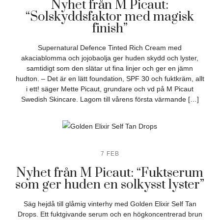
Nyhet från M Picaut:
“Solskyddsfaktor med magisk
finish”
Supernatural Defence Tinted Rich Cream med
akaciablomma och jojobaolja ger huden skydd och lyster,
samtidigt som den slätar ut fina linjer och ger en jämn
hudton. – Det är en lätt foundation, SPF 30 och fuktkräm, allt
i ett! säger Mette Picaut, grundare och vd på M Picaut
Swedish Skincare. Lagom till vårens första värmande […]
7 FEB
Nyhet från M Picaut: “Fuktserum
som ger huden en solkysst lyster”
Säg hejdå till glåmig vinterhy med Golden Elixir Self Tan
Drops. Ett fuktgivande serum och en högkoncentrerad brun