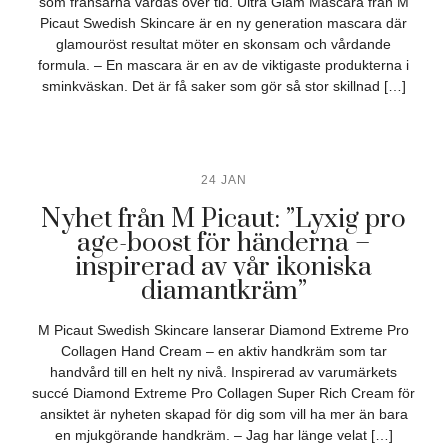
som fransarna vårdas över tid. Ultra Glam Mascara från M
Picaut Swedish Skincare är en ny generation mascara där
glamouröst resultat möter en skonsam och vårdande
formula. – En mascara är en av de viktigaste produkterna i
sminkväskan. Det är få saker som gör så stor skillnad […]
24 JAN
Nyhet från M Picaut: ”Lyxig pro
age-boost för händerna –
inspirerad av vår ikoniska
diamantkräm”
M Picaut Swedish Skincare lanserar Diamond Extreme Pro
Collagen Hand Cream – en aktiv handkräm som tar
handvård till en helt ny nivå. Inspirerad av varumärkets
succé Diamond Extreme Pro Collagen Super Rich Cream för
ansiktet är nyheten skapad för dig som vill ha mer än bara
en mjukgörande handkräm. – Jag har länge velat […]