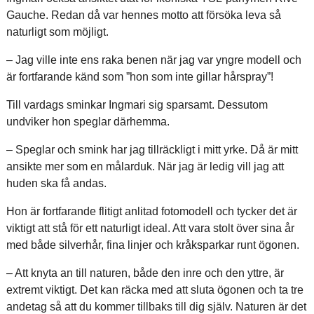
Gauche. Redan då var hennes motto att försöka leva så
naturligt som möjligt.
– Jag ville inte ens raka benen när jag var yngre modell och
är fortfarande känd som ”hon som inte gillar hårspray”!
Till vardags sminkar Ingmari sig sparsamt. Dessutom
undviker hon speglar därhemma.
– Speglar och smink har jag tillräckligt i mitt yrke. Då är mitt
ansikte mer som en målarduk. När jag är ledig vill jag att
huden ska få andas.
Hon är fortfarande flitigt anlitad fotomodell och tycker det är
viktigt att stå för ett naturligt ideal. Att vara stolt över sina år
med både silverhår, fina linjer och kråksparkar runt ögonen.
– Att knyta an till naturen, både den inre och den yttre, är
extremt viktigt. Det kan räcka med att sluta ögonen och ta tre
andetag så att du kommer tillbaks till dig själv. Naturen är det