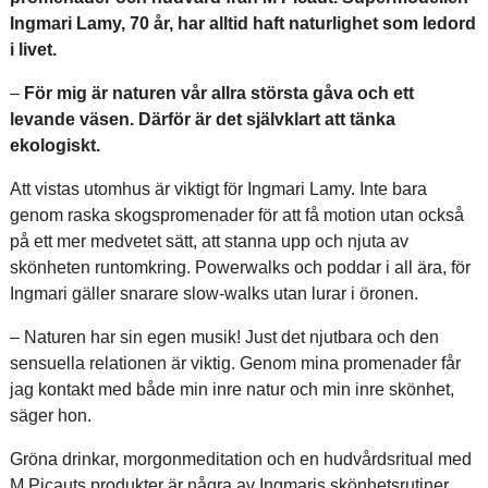
Ingmari Lamy, 70 år, har alltid haft naturlighet som ledord
i livet.
–
För mig är naturen vår allra största gåva och ett
levande väsen. Därför är det självklart att tänka
ekologiskt.
Att vistas utomhus är viktigt för Ingmari Lamy. Inte bara
genom raska skogspromenader för att få motion utan också
på ett mer medvetet sätt, att stanna upp och njuta av
skönheten runtomkring. Powerwalks och poddar i all ära, för
Ingmari gäller snarare slow-walks utan lurar i öronen.
– Naturen har sin egen musik! Just det njutbara och den
sensuella relationen är viktig. Genom mina promenader får
jag kontakt med både min inre natur och min inre skönhet,
säger hon.
Gröna drinkar, morgonmeditation och en hudvårdsritual med
M Picauts produkter är några av Ingmaris skönhetsrutiner.