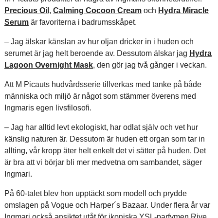
Precious Oil
,
Calming Cocoon Cream
och
Hydra Miracle
Serum
är favoriterna i badrumsskåpet.
– Jag älskar känslan av hur oljan dricker in i huden och
serumet är jag helt beroende av. Dessutom älskar jag
Hydra
Lagoon Overnight Mask
, den gör jag två gånger i veckan.
Att M Picauts hudvårdsserie tillverkas med tanke på både
människa och miljö är något som stämmer överens med
Ingmaris egen livsfilosofi.
– Jag har alltid levt ekologiskt, har odlat själv och vet hur
känslig naturen är. Dessutom är huden ett organ som tar in
allting, vår kropp äter helt enkelt det vi sätter på huden. Det
är bra att vi börjar bli mer medvetna om sambandet, säger
Ingmari.
På 60-talet blev hon upptäckt som modell och prydde
omslagen på Vogue och Harper´s Bazaar. Under flera år var
Ingmari också ansiktet utåt för ikoniska YSL-parfymen Rive