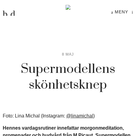
MENY
8 MAJ
Supermodellens
skönhetsknep
Foto: Lina Michal (Instagram:
@linamichal
)
Hennes vardagsrutiner innefattar morgonmeditation,
promenader och hudvård från M Picaut. Supermodellen