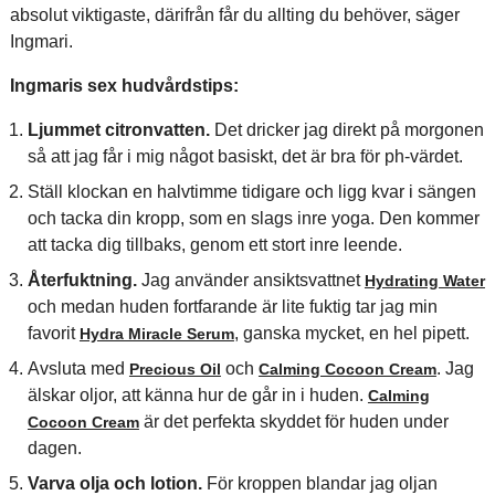
absolut viktigaste, därifrån får du allting du behöver, säger
Ingmari.
Ingmaris sex hudvårdstips:
Ljummet citronvatten.
Det dricker jag direkt på morgonen
så att jag får i mig något basiskt, det är bra för ph-värdet.
Ställ klockan en halvtimme tidigare och ligg kvar i sängen
och tacka din kropp, som en slags inre yoga. Den kommer
att tacka dig tillbaks, genom ett stort inre leende.
Återfuktning.
Jag använder ansiktsvattnet
Hydrating Water
och medan huden fortfarande är lite fuktig tar jag min
favorit
, ganska mycket, en hel pipett.
Hydra Miracle Serum
Avsluta med
och
. Jag
Precious Oil
Calming Cocoon Cream
älskar oljor, att känna hur de går in i huden.
Calming
är det perfekta skyddet för huden under
Cocoon Cream
dagen.
Varva olja och lotion.
För kroppen blandar jag oljan