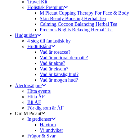
Travel Kit
Holistisk Premium
M Picaut Cupping Therapy For Face & Body
Skin Beauty Boosting Herbal Tea
Calming Cocoon Balancing Herbal Tea
Precious Nights Relaxing Herbal Tea
Hudguiden
4 steg till fantastisk hy
Hudtillstånd
Vad är rosacea?
Vad är perioral dermatit?
Vad är akne?
Vad är eksem?
Vad är känslig hud?
Vad är mogen hud?
Återförsäljare
Hitta events
Hitta ÅF
Bli ÅF
För dig som är ÅF
Om M Picaut
Ingredienser
Havtorn
Vi undviker
Frågor & Svar