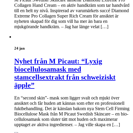
Collagen Hand Cream – en aktiv handkräm som tar handvård
till en helt ny nivå. Inspirerad av varumärkets succé Diamond
Extreme Pro Collagen Super Rich Cream för ansiktet är
nyheten skapad för dig som vill ha mer än bara en
mjukgörande handkräm. – Jag har länge velat […]
24 jan
Nyhet från M Picaut: “Lyxig
biocellulosamask med
stamcellsextrakt från schweiziskt
äpple”
En “second skin”- mask som ligger svalt och mjukt över
ansiktet och får huden att kännas som efter en professionell
fuktbehandling. Det är känslan bakom nya Stem Cell Firming
Biocellulose Mask från M Picaut Swedish Skincare – en bio-
cellulosamask som sluter tätt mot huden och maximerar
upptaget av aktiva ingredienser. – Jag ville skapa en […]