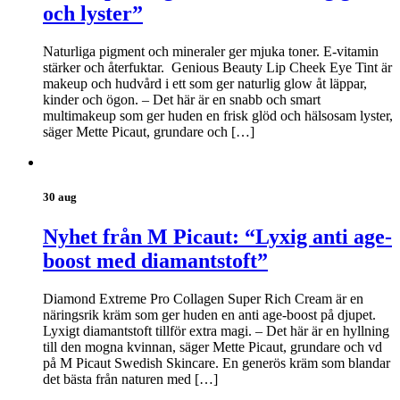
och lyster”
Naturliga pigment och mineraler ger mjuka toner. E-vitamin
stärker och återfuktar. Genious Beauty Lip Cheek Eye Tint är
makeup och hudvård i ett som ger naturlig glow åt läppar,
kinder och ögon. – Det här är en snabb och smart
multimakeup som ger huden en frisk glöd och hälsosam lyster,
säger Mette Picaut, grundare och […]
30 aug
Nyhet från M Picaut: “Lyxig anti age-
boost med diamantstoft”
Diamond Extreme Pro Collagen Super Rich Cream är en
näringsrik kräm som ger huden en anti age-boost på djupet.
Lyxigt diamantstoft tillför extra magi. – Det här är en hyllning
till den mogna kvinnan, säger Mette Picaut, grundare och vd
på M Picaut Swedish Skincare. En generös kräm som blandar
det bästa från naturen med […]