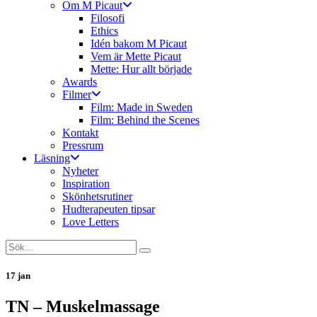
Om M Picaut
Filosofi
Ethics
Idén bakom M Picaut
Vem är Mette Picaut
Mette: Hur allt började
Awards
Filmer
Film: Made in Sweden
Film: Behind the Scenes
Kontakt
Pressrum
Läsning
Nyheter
Inspiration
Skönhetsrutiner
Hudterapeuten tipsar
Love Letters
17 jan
TN – Muskelmassage