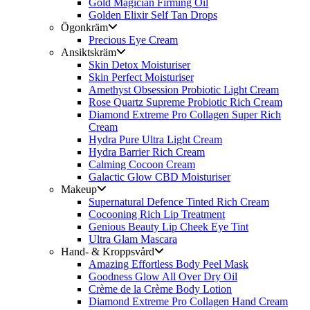
Gold Magician Firming Oil
Golden Elixir Self Tan Drops
Ögonkräm
Precious Eye Cream
Ansiktskräm
Skin Detox Moisturiser
Skin Perfect Moisturiser
Amethyst Obsession Probiotic Light Cream
Rose Quartz Supreme Probiotic Rich Cream
Diamond Extreme Pro Collagen Super Rich
Cream
Hydra Pure Ultra Light Cream
Hydra Barrier Rich Cream
Calming Cocoon Cream
Galactic Glow CBD Moisturiser
Makeup
Supernatural Defence Tinted Rich Cream
Cocooning Rich Lip Treatment
Genious Beauty Lip Cheek Eye Tint
Ultra Glam Mascara
Hand- & Kroppsvård
Amazing Effortless Body Peel Mask
Goodness Glow All Over Dry Oil
Crème de la Crème Body Lotion
Diamond Extreme Pro Collagen Hand Cream