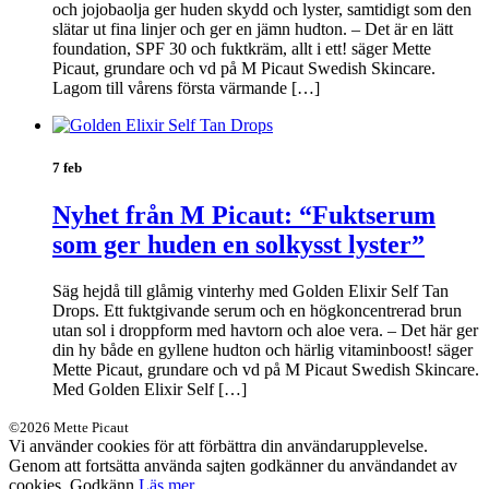
och jojobaolja ger huden skydd och lyster, samtidigt som den
slätar ut fina linjer och ger en jämn hudton. – Det är en lätt
foundation, SPF 30 och fuktkräm, allt i ett! säger Mette
Picaut, grundare och vd på M Picaut Swedish Skincare.
Lagom till vårens första värmande […]
7 feb
Nyhet från M Picaut: “Fuktserum
som ger huden en solkysst lyster”
Säg hejdå till glåmig vinterhy med Golden Elixir Self Tan
Drops. Ett fuktgivande serum och en högkoncentrerad brun
utan sol i droppform med havtorn och aloe vera. – Det här ger
din hy både en gyllene hudton och härlig vitaminboost! säger
Mette Picaut, grundare och vd på M Picaut Swedish Skincare.
Med Golden Elixir Self […]
©2026 Mette Picaut
Vi använder cookies för att förbättra din användarupplevelse.
Genom att fortsätta använda sajten godkänner du användandet av
cookies.
Godkänn
Läs mer