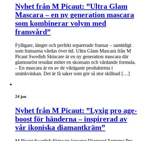
Nyhet från M Picaut: ”Ultra Glam
Mascara – en ny generation mascara
som kombinerar volym med
fransvård”
Fylligare, längre och perfekt separerade fransar – samtidigt
som fransarna vårdas över tid. Ultra Glam Mascara från M
Picaut Swedish Skincare är en ny generation mascara där
glamouröst resultat möter en skonsam och vårdande formula.
– En mascara är en av de viktigaste produkterna i
sminkväskan. Det är få saker som gör så stor skillnad […]
24 jan
Nyhet från M Picaut: ”Lyxig pro age-
boost för händerna – inspirerad av
vår ikoniska diamantkräm”
M Picaut Swedish Skincare lanserar Diamond Extreme Pro