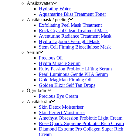
Ansiktsvatten
Hydrating Water
Aquamarine Bliss Treatment Toner
Ansiktsmask / peeling
Exfoliating Peel Mask Treatment
Rock Crystal Clear Treatment Mask
Aventurine Radiance Treatment Mask
Hydra Lagoon Overnight Mask
Stem Cell Firming Biocellulose Mask
Serum
Precious Oil
Hydra Miracle Serum
Ruby Passion Probiotic Lifting Serum
Pearl Luminous Gentle PHA Serum
Gold Magician Firming Oil
Golden Elixir Self Tan Drops
Ögonkräm
Precious Eye Cream
Ansiktskräm
Skin Detox Moisturiser
Skin Perfect Moisturiser
Amethyst Obsession Probiotic Light Cream
Rose Quartz Supreme Probiotic Rich Cream
Diamond Extreme Pro Collagen Super Rich
Cream