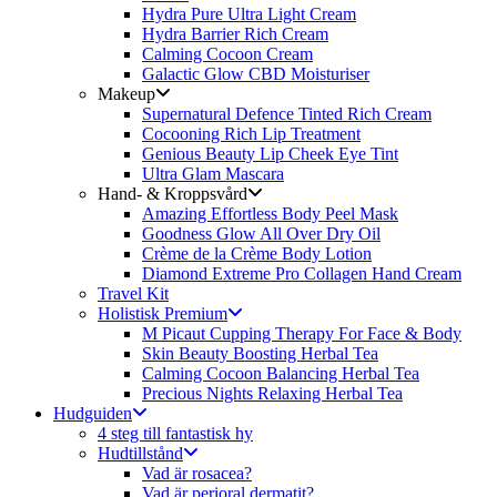
Hydra Pure Ultra Light Cream
Hydra Barrier Rich Cream
Calming Cocoon Cream
Galactic Glow CBD Moisturiser
Makeup
Supernatural Defence Tinted Rich Cream
Cocooning Rich Lip Treatment
Genious Beauty Lip Cheek Eye Tint
Ultra Glam Mascara
Hand- & Kroppsvård
Amazing Effortless Body Peel Mask
Goodness Glow All Over Dry Oil
Crème de la Crème Body Lotion
Diamond Extreme Pro Collagen Hand Cream
Travel Kit
Holistisk Premium
M Picaut Cupping Therapy For Face & Body
Skin Beauty Boosting Herbal Tea
Calming Cocoon Balancing Herbal Tea
Precious Nights Relaxing Herbal Tea
Hudguiden
4 steg till fantastisk hy
Hudtillstånd
Vad är rosacea?
Vad är perioral dermatit?