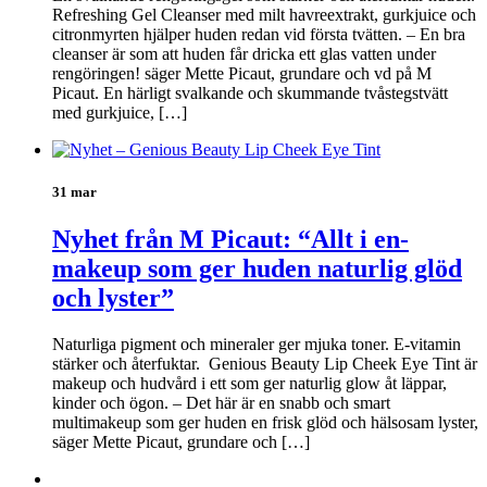
Refreshing Gel Cleanser med milt havreextrakt, gurkjuice och
citronmyrten hjälper huden redan vid första tvätten. – En bra
cleanser är som att huden får dricka ett glas vatten under
rengöringen! säger Mette Picaut, grundare och vd på M
Picaut. En härligt svalkande och skummande tvåstegstvätt
med gurkjuice, […]
31 mar
Nyhet från M Picaut: “Allt i en-
makeup som ger huden naturlig glöd
och lyster”
Naturliga pigment och mineraler ger mjuka toner. E-vitamin
stärker och återfuktar. Genious Beauty Lip Cheek Eye Tint är
makeup och hudvård i ett som ger naturlig glow åt läppar,
kinder och ögon. – Det här är en snabb och smart
multimakeup som ger huden en frisk glöd och hälsosam lyster,
säger Mette Picaut, grundare och […]