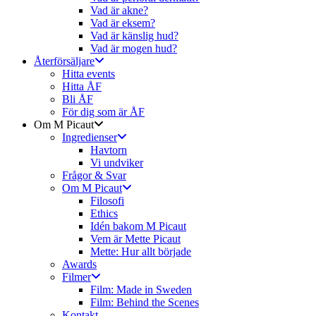
Vad är akne?
Vad är eksem?
Vad är känslig hud?
Vad är mogen hud?
Återförsäljare
Hitta events
Hitta ÅF
Bli ÅF
För dig som är ÅF
Om M Picaut
Ingredienser
Havtorn
Vi undviker
Frågor & Svar
Om M Picaut
Filosofi
Ethics
Idén bakom M Picaut
Vem är Mette Picaut
Mette: Hur allt började
Awards
Filmer
Film: Made in Sweden
Film: Behind the Scenes
Kontakt