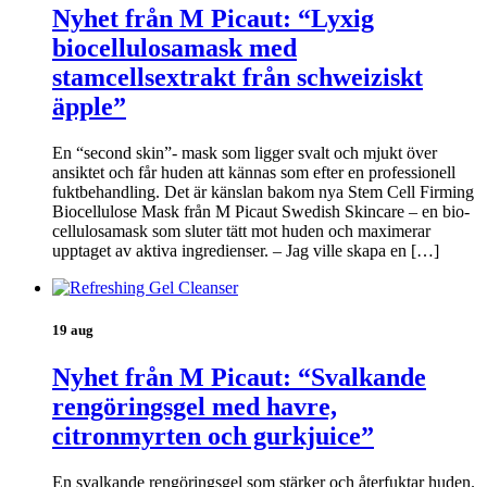
Nyhet från M Picaut: “Lyxig
biocellulosamask med
stamcellsextrakt från schweiziskt
äpple”
En “second skin”- mask som ligger svalt och mjukt över
ansiktet och får huden att kännas som efter en professionell
fuktbehandling. Det är känslan bakom nya Stem Cell Firming
Biocellulose Mask från M Picaut Swedish Skincare – en bio-
cellulosamask som sluter tätt mot huden och maximerar
upptaget av aktiva ingredienser. – Jag ville skapa en […]
19 aug
Nyhet från M Picaut: “Svalkande
rengöringsgel med havre,
citronmyrten och gurkjuice”
En svalkande rengöringsgel som stärker och återfuktar huden.