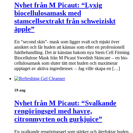
Nyhet från M Picaut: “Lyxig
biocellulosamask med
stamcellsextrakt från schweiziskt
äpple”
En “second skin”- mask som ligger svalt och mjukt över
ansiktet och får huden att kännas som efter en professionell
fuktbehandling. Det är känslan bakom nya Stem Cell Firming
Biocellulose Mask från M Picaut Swedish Skincare – en bio-
cellulosamask som sluter tätt mot huden och maximerar
upptaget av aktiva ingredienser. – Jag ville skapa en […]
19 aug
Nyhet från M Picaut: “Svalkande
rengöringsgel med havre,
citronmyrten och gurkjuice”
En svalkande rengöringsgel som stärker och återfuktar huden.