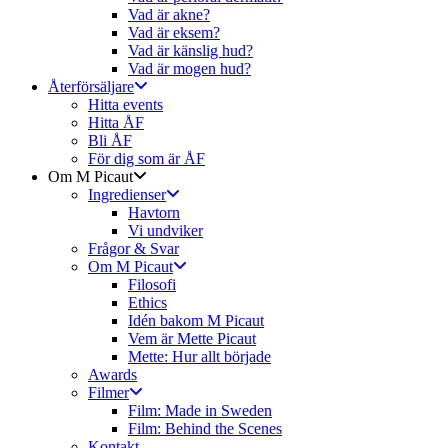
Vad är akne?
Vad är eksem?
Vad är känslig hud?
Vad är mogen hud?
Återförsäljare
Hitta events
Hitta ÅF
Bli ÅF
För dig som är ÅF
Om M Picaut
Ingredienser
Havtorn
Vi undviker
Frågor & Svar
Om M Picaut
Filosofi
Ethics
Idén bakom M Picaut
Vem är Mette Picaut
Mette: Hur allt började
Awards
Filmer
Film: Made in Sweden
Film: Behind the Scenes
Kontakt