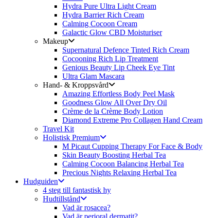
Hydra Pure Ultra Light Cream
Hydra Barrier Rich Cream
Calming Cocoon Cream
Galactic Glow CBD Moisturiser
Makeup
Supernatural Defence Tinted Rich Cream
Cocooning Rich Lip Treatment
Genious Beauty Lip Cheek Eye Tint
Ultra Glam Mascara
Hand- & Kroppsvård
Amazing Effortless Body Peel Mask
Goodness Glow All Over Dry Oil
Crème de la Crème Body Lotion
Diamond Extreme Pro Collagen Hand Cream
Travel Kit
Holistisk Premium
M Picaut Cupping Therapy For Face & Body
Skin Beauty Boosting Herbal Tea
Calming Cocoon Balancing Herbal Tea
Precious Nights Relaxing Herbal Tea
Hudguiden
4 steg till fantastisk hy
Hudtillstånd
Vad är rosacea?
Vad är perioral dermatit?