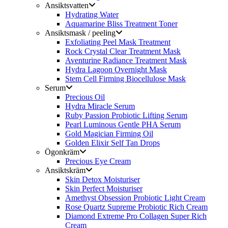
Ansiktsvatten
Hydrating Water
Aquamarine Bliss Treatment Toner
Ansiktsmask / peeling
Exfoliating Peel Mask Treatment
Rock Crystal Clear Treatment Mask
Aventurine Radiance Treatment Mask
Hydra Lagoon Overnight Mask
Stem Cell Firming Biocellulose Mask
Serum
Precious Oil
Hydra Miracle Serum
Ruby Passion Probiotic Lifting Serum
Pearl Luminous Gentle PHA Serum
Gold Magician Firming Oil
Golden Elixir Self Tan Drops
Ögonkräm
Precious Eye Cream
Ansiktskräm
Skin Detox Moisturiser
Skin Perfect Moisturiser
Amethyst Obsession Probiotic Light Cream
Rose Quartz Supreme Probiotic Rich Cream
Diamond Extreme Pro Collagen Super Rich
Cream