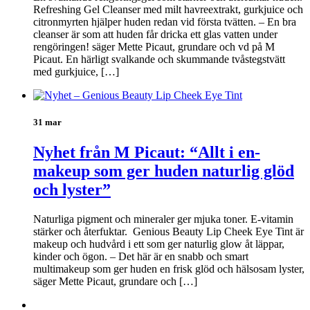
Refreshing Gel Cleanser med milt havreextrakt, gurkjuice och
citronmyrten hjälper huden redan vid första tvätten. – En bra
cleanser är som att huden får dricka ett glas vatten under
rengöringen! säger Mette Picaut, grundare och vd på M
Picaut. En härligt svalkande och skummande tvåstegstvätt
med gurkjuice, […]
31 mar
Nyhet från M Picaut: “Allt i en-
makeup som ger huden naturlig glöd
och lyster”
Naturliga pigment och mineraler ger mjuka toner. E-vitamin
stärker och återfuktar. Genious Beauty Lip Cheek Eye Tint är
makeup och hudvård i ett som ger naturlig glow åt läppar,
kinder och ögon. – Det här är en snabb och smart
multimakeup som ger huden en frisk glöd och hälsosam lyster,
säger Mette Picaut, grundare och […]