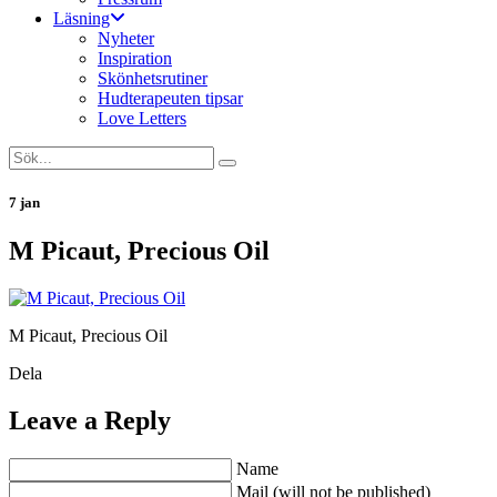
Läsning
Nyheter
Inspiration
Skönhetsrutiner
Hudterapeuten tipsar
Love Letters
7 jan
M Picaut, Precious Oil
M Picaut, Precious Oil
Dela
Leave a Reply
Name
Mail (will not be published)