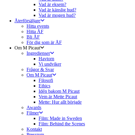
Vad är eksem?
Vad är känslig hud?
Vad är mogen hud?
Återförsäljare
Hitta events
Hitta ÅF
Bli ÅF
För dig som är ÅF
Om M Picaut
Ingredienser
Havtorn
Vi undviker
Frågor & Svar
Om M Picaut
Filosofi
Ethics
Idén bakom M Picaut
Vem är Mette Picaut
Mette: Hur allt började
Awards
Filmer
Film: Made in Sweden
Film: Behind the Scenes
Kontakt
Pressrum