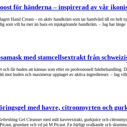
oost för händerna – inspirerad av vår iko
agen Hand Cream – en aktiv handkräm som tar handvård till en helt n
dig som vill ha mer än bara en mjukgörande handkräm. – Jag har länge
osamask med stamcellsextrakt från schweizi
et och får huden att kännas som efter en professionell fuktbehandling.
ätt mot huden och maximerar upptaget av aktiva ingredienser. – Jag vil
öringsgel med havre, citronmyrten och gur
freshing Gel Cleanser med milt havreextrakt, gurkjuice och citronmyrte
e Picaut, grundare och vd på M Picaut. En härligt svalkande och skumm