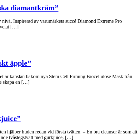
niska diamantkräm”
y nivå. Inspirerad av varumärkets succé Diamond Extreme Pro
 velat […]
skt äpple”
 Det är känslan bakom nya Stem Cell Firming Biocellulose Mask från
le skapa en […]
kjuice”
n hjälper huden redan vid första tvätten. – En bra cleanser är som att
ande tvåstegstvätt med gurkjuice, […]