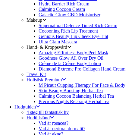
Hydra Barrier Rich Cream
Calming Cocoon Cream
Galactic Glow CBD Moisturiser
Makeup
Supernatural Defence Tinted Rich Cream
Cocooning Rich Lip Treatment
Genious Beauty Lip Cheek Eye Tint
Ultra Glam Mascara
Hand- & Kroppsvård
Amazing Effortless Body Peel Mask
Goodness Glow All Over Dry Oil
Crème de la Crème Body Lotion
Diamond Extreme Pro Collagen Hand Cream
Travel Kit
Holistisk Premium
M Picaut Cupping Therapy For Face & Body
Skin Beauty Boosting Herbal Tea
Calming Cocoon Balancing Herbal Tea
Precious Nights Relaxing Herbal Tea
Hudguiden
4 steg till fantastisk hy
Hudtillstånd
Vad är rosacea?
Vad är perioral dermatit?
Vad är akne?