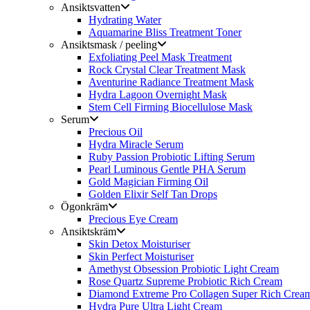
Ansiktsvatten
Hydrating Water
Aquamarine Bliss Treatment Toner
Ansiktsmask / peeling
Exfoliating Peel Mask Treatment
Rock Crystal Clear Treatment Mask
Aventurine Radiance Treatment Mask
Hydra Lagoon Overnight Mask
Stem Cell Firming Biocellulose Mask
Serum
Precious Oil
Hydra Miracle Serum
Ruby Passion Probiotic Lifting Serum
Pearl Luminous Gentle PHA Serum
Gold Magician Firming Oil
Golden Elixir Self Tan Drops
Ögonkräm
Precious Eye Cream
Ansiktskräm
Skin Detox Moisturiser
Skin Perfect Moisturiser
Amethyst Obsession Probiotic Light Cream
Rose Quartz Supreme Probiotic Rich Cream
Diamond Extreme Pro Collagen Super Rich Crea
Hydra Pure Ultra Light Cream