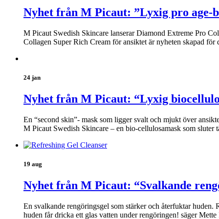
Nyhet från M Picaut: ”Lyxig pro age-b
M Picaut Swedish Skincare lanserar Diamond Extreme Pro Coll
Collagen Super Rich Cream för ansiktet är nyheten skapad för 
24 jan
Nyhet från M Picaut: “Lyxig biocellul
En “second skin”- mask som ligger svalt och mjukt över ansikt
M Picaut Swedish Skincare – en bio-cellulosamask som sluter t
19 aug
Nyhet från M Picaut: “Svalkande reng
En svalkande rengöringsgel som stärker och återfuktar huden. Re
huden får dricka ett glas vatten under rengöringen! säger Mett