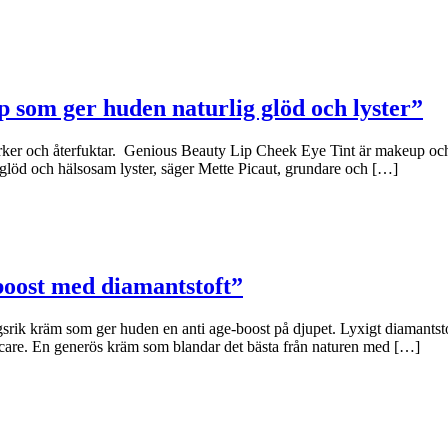
p som ger huden naturlig glöd och lyster”
rker och återfuktar. Genious Beauty Lip Cheek Eye Tint är makeup och 
glöd och hälsosam lyster, säger Mette Picaut, grundare och […]
boost med diamantstoft”
 kräm som ger huden en anti age-boost på djupet. Lyxigt diamantstoft 
care. En generös kräm som blandar det bästa från naturen med […]