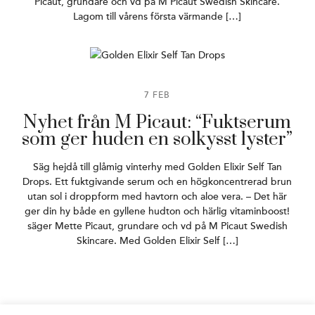
Picaut, grundare och vd på M Picaut Swedish Skincare.
Lagom till vårens första värmande […]
7 FEB
Nyhet från M Picaut: “Fuktserum
som ger huden en solkysst lyster”
Säg hejdå till glåmig vinterhy med Golden Elixir Self Tan
Drops. Ett fuktgivande serum och en högkoncentrerad brun
utan sol i droppform med havtorn och aloe vera. – Det här
ger din hy både en gyllene hudton och härlig vitaminboost!
säger Mette Picaut, grundare och vd på M Picaut Swedish
Skincare. Med Golden Elixir Self […]