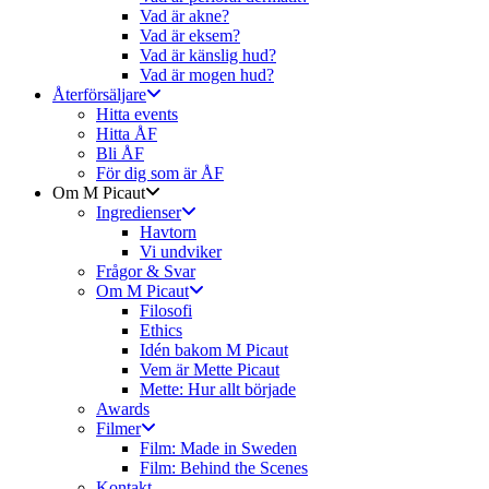
Vad är akne?
Vad är eksem?
Vad är känslig hud?
Vad är mogen hud?
Återförsäljare
Hitta events
Hitta ÅF
Bli ÅF
För dig som är ÅF
Om M Picaut
Ingredienser
Havtorn
Vi undviker
Frågor & Svar
Om M Picaut
Filosofi
Ethics
Idén bakom M Picaut
Vem är Mette Picaut
Mette: Hur allt började
Awards
Filmer
Film: Made in Sweden
Film: Behind the Scenes
Kontakt