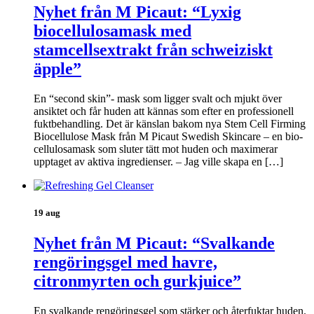
Nyhet från M Picaut: “Lyxig
biocellulosamask med
stamcellsextrakt från schweiziskt
äpple”
En “second skin”- mask som ligger svalt och mjukt över
ansiktet och får huden att kännas som efter en professionell
fuktbehandling. Det är känslan bakom nya Stem Cell Firming
Biocellulose Mask från M Picaut Swedish Skincare – en bio-
cellulosamask som sluter tätt mot huden och maximerar
upptaget av aktiva ingredienser. – Jag ville skapa en […]
19 aug
Nyhet från M Picaut: “Svalkande
rengöringsgel med havre,
citronmyrten och gurkjuice”
En svalkande rengöringsgel som stärker och återfuktar huden.