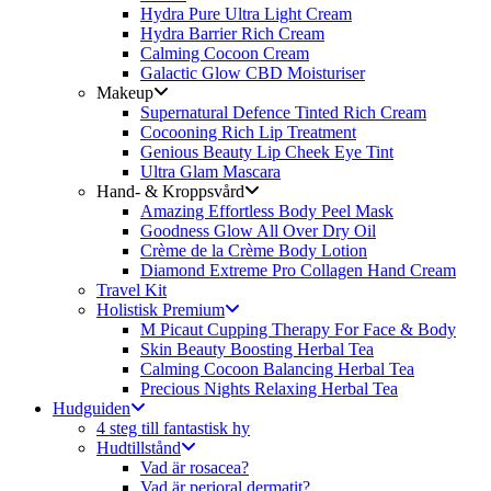
Hydra Pure Ultra Light Cream
Hydra Barrier Rich Cream
Calming Cocoon Cream
Galactic Glow CBD Moisturiser
Makeup
Supernatural Defence Tinted Rich Cream
Cocooning Rich Lip Treatment
Genious Beauty Lip Cheek Eye Tint
Ultra Glam Mascara
Hand- & Kroppsvård
Amazing Effortless Body Peel Mask
Goodness Glow All Over Dry Oil
Crème de la Crème Body Lotion
Diamond Extreme Pro Collagen Hand Cream
Travel Kit
Holistisk Premium
M Picaut Cupping Therapy For Face & Body
Skin Beauty Boosting Herbal Tea
Calming Cocoon Balancing Herbal Tea
Precious Nights Relaxing Herbal Tea
Hudguiden
4 steg till fantastisk hy
Hudtillstånd
Vad är rosacea?
Vad är perioral dermatit?