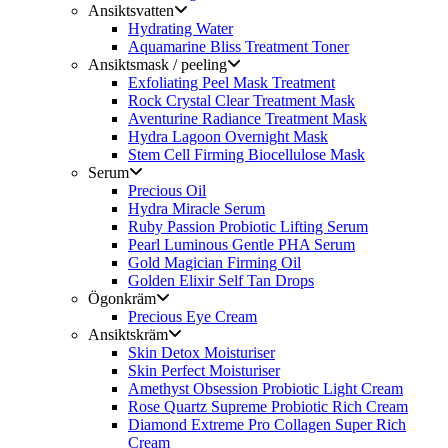
Ansiktsvatten
Hydrating Water
Aquamarine Bliss Treatment Toner
Ansiktsmask / peeling
Exfoliating Peel Mask Treatment
Rock Crystal Clear Treatment Mask
Aventurine Radiance Treatment Mask
Hydra Lagoon Overnight Mask
Stem Cell Firming Biocellulose Mask
Serum
Precious Oil
Hydra Miracle Serum
Ruby Passion Probiotic Lifting Serum
Pearl Luminous Gentle PHA Serum
Gold Magician Firming Oil
Golden Elixir Self Tan Drops
Ögonkräm
Precious Eye Cream
Ansiktskräm
Skin Detox Moisturiser
Skin Perfect Moisturiser
Amethyst Obsession Probiotic Light Cream
Rose Quartz Supreme Probiotic Rich Cream
Diamond Extreme Pro Collagen Super Rich
Cream