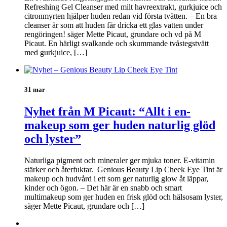
Refreshing Gel Cleanser med milt havreextrakt, gurkjuice och
citronmyrten hjälper huden redan vid första tvätten. – En bra
cleanser är som att huden får dricka ett glas vatten under
rengöringen! säger Mette Picaut, grundare och vd på M
Picaut. En härligt svalkande och skummande tvåstegstvätt
med gurkjuice, […]
31 mar
Nyhet från M Picaut: “Allt i en-
makeup som ger huden naturlig glöd
och lyster”
Naturliga pigment och mineraler ger mjuka toner. E-vitamin
stärker och återfuktar. Genious Beauty Lip Cheek Eye Tint är
makeup och hudvård i ett som ger naturlig glow åt läppar,
kinder och ögon. – Det här är en snabb och smart
multimakeup som ger huden en frisk glöd och hälsosam lyster,
säger Mette Picaut, grundare och […]