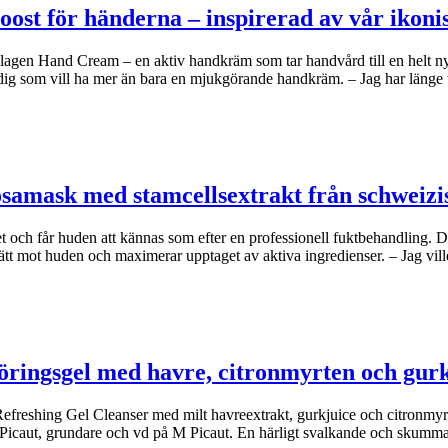
oost för händerna – inspirerad av vår iko
agen Hand Cream – en aktiv handkräm som tar handvård till en helt n
dig som vill ha mer än bara en mjukgörande handkräm. – Jag har länge
osamask med stamcellsextrakt från schweizi
et och får huden att kännas som efter en professionell fuktbehandling.
ätt mot huden och maximerar upptaget av aktiva ingredienser. – Jag vil
öringsgel med havre, citronmyrten och gur
freshing Gel Cleanser med milt havreextrakt, gurkjuice och citronmyrte
e Picaut, grundare och vd på M Picaut. En härligt svalkande och skumm