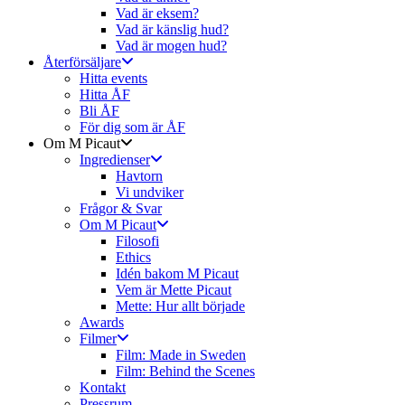
Vad är eksem?
Vad är känslig hud?
Vad är mogen hud?
Återförsäljare
Hitta events
Hitta ÅF
Bli ÅF
För dig som är ÅF
Om M Picaut
Ingredienser
Havtorn
Vi undviker
Frågor & Svar
Om M Picaut
Filosofi
Ethics
Idén bakom M Picaut
Vem är Mette Picaut
Mette: Hur allt började
Awards
Filmer
Film: Made in Sweden
Film: Behind the Scenes
Kontakt
Pressrum