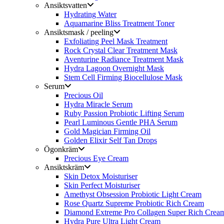
Ansiktsvatten
Hydrating Water
Aquamarine Bliss Treatment Toner
Ansiktsmask / peeling
Exfoliating Peel Mask Treatment
Rock Crystal Clear Treatment Mask
Aventurine Radiance Treatment Mask
Hydra Lagoon Overnight Mask
Stem Cell Firming Biocellulose Mask
Serum
Precious Oil
Hydra Miracle Serum
Ruby Passion Probiotic Lifting Serum
Pearl Luminous Gentle PHA Serum
Gold Magician Firming Oil
Golden Elixir Self Tan Drops
Ögonkräm
Precious Eye Cream
Ansiktskräm
Skin Detox Moisturiser
Skin Perfect Moisturiser
Amethyst Obsession Probiotic Light Cream
Rose Quartz Supreme Probiotic Rich Cream
Diamond Extreme Pro Collagen Super Rich Crea
Hydra Pure Ultra Light Cream