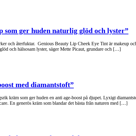
p som ger huden naturlig glöd och lyster”
rker och återfuktar. Genious Beauty Lip Cheek Eye Tint är makeup och 
glöd och hälsosam lyster, säger Mette Picaut, grundare och […]
boost med diamantstoft”
 kräm som ger huden en anti age-boost på djupet. Lyxigt diamantstoft 
care. En generös kräm som blandar det bästa från naturen med […]