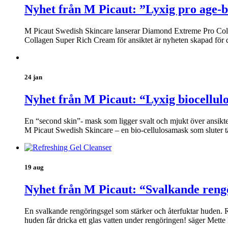
Nyhet från M Picaut: ”Lyxig pro age-b
M Picaut Swedish Skincare lanserar Diamond Extreme Pro Coll
Collagen Super Rich Cream för ansiktet är nyheten skapad för 
24 jan
Nyhet från M Picaut: “Lyxig biocellul
En “second skin”- mask som ligger svalt och mjukt över ansikt
M Picaut Swedish Skincare – en bio-cellulosamask som sluter t
19 aug
Nyhet från M Picaut: “Svalkande reng
En svalkande rengöringsgel som stärker och återfuktar huden. Re
huden får dricka ett glas vatten under rengöringen! säger Mett