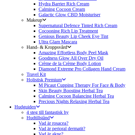
Hydra Barrier Rich Cream
Calming Cocoon Cream
Galactic Glow CBD Moisturiser
Makeup
Supernatural Defence Tinted Rich Cream
Cocooning Rich Lip Treatment
Genious Beauty Lip Cheek Eye Tint
Ultra Glam Mascara
Hand- & Kroppsvård
Amazing Effortless Body Peel Mask
Goodness Glow All Over Dry Oil
Crème de la Crème Body Lotion
Diamond Extreme Pro Collagen Hand Cream
Travel Kit
Holistisk Premium
M Picaut Cupping Therapy For Face & Body
Skin Beauty Boosting Herbal Tea
Calming Cocoon Balancing Herbal Tea
Precious Nights Relaxing Herbal Tea
Hudguiden
4 steg till fantastisk hy
Hudtillstånd
Vad är rosacea?
Vad är perioral dermatit?
Vad är akne?