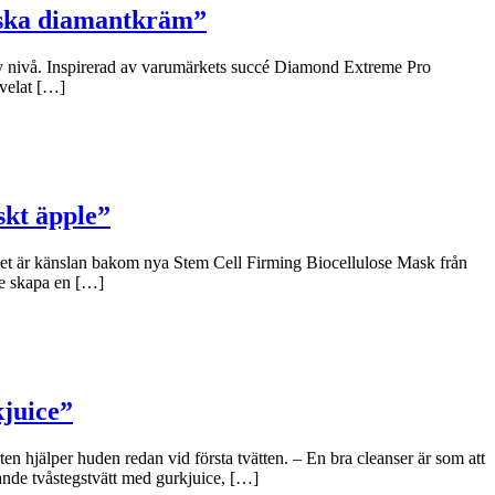
niska diamantkräm”
y nivå. Inspirerad av varumärkets succé Diamond Extreme Pro
 velat […]
skt äpple”
 Det är känslan bakom nya Stem Cell Firming Biocellulose Mask från
le skapa en […]
kjuice”
n hjälper huden redan vid första tvätten. – En bra cleanser är som att
ande tvåstegstvätt med gurkjuice, […]