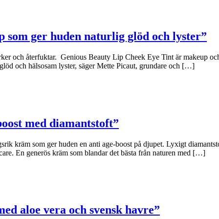
p som ger huden naturlig glöd och lyster”
rker och återfuktar. Genious Beauty Lip Cheek Eye Tint är makeup och 
glöd och hälsosam lyster, säger Mette Picaut, grundare och […]
boost med diamantstoft”
 kräm som ger huden en anti age-boost på djupet. Lyxigt diamantstoft 
care. En generös kräm som blandar det bästa från naturen med […]
ed aloe vera och svensk havre”