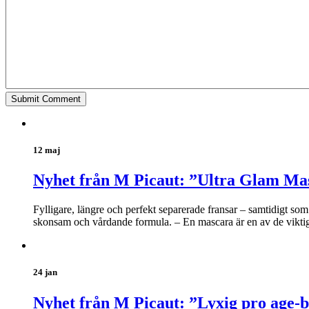
12 maj
Nyhet från M Picaut: ”Ultra Glam Ma
Fylligare, längre och perfekt separerade fransar – samtidigt s
skonsam och vårdande formula. – En mascara är en av de viktiga
24 jan
Nyhet från M Picaut: ”Lyxig pro age-b