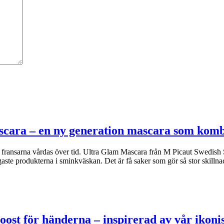
scara – en ny generation mascara som kom
om fransarna vårdas över tid. Ultra Glam Mascara från M Picaut Swedish 
ste produkterna i sminkväskan. Det är få saker som gör så stor skilln
oost för händerna – inspirerad av vår iko