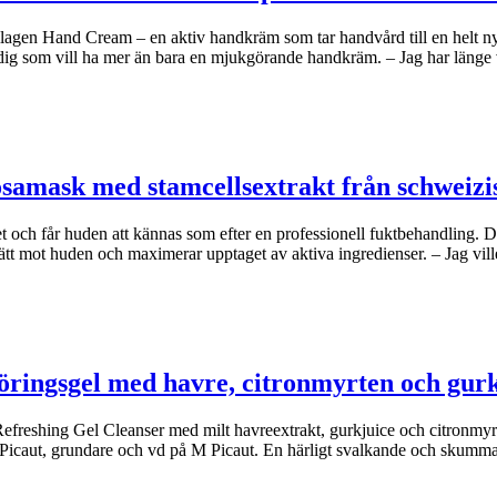
agen Hand Cream – en aktiv handkräm som tar handvård till en helt n
dig som vill ha mer än bara en mjukgörande handkräm. – Jag har länge
osamask med stamcellsextrakt från schweizi
et och får huden att kännas som efter en professionell fuktbehandling.
ätt mot huden och maximerar upptaget av aktiva ingredienser. – Jag vil
öringsgel med havre, citronmyrten och gur
freshing Gel Cleanser med milt havreextrakt, gurkjuice och citronmyrte
e Picaut, grundare och vd på M Picaut. En härligt svalkande och skumm