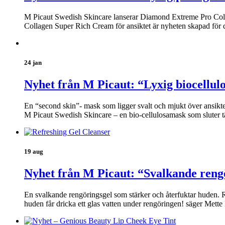
M Picaut Swedish Skincare lanserar Diamond Extreme Pro Coll
Collagen Super Rich Cream för ansiktet är nyheten skapad för 
24 jan
Nyhet från M Picaut: “Lyxig biocellul
En “second skin”- mask som ligger svalt och mjukt över ansikt
M Picaut Swedish Skincare – en bio-cellulosamask som sluter t
19 aug
Nyhet från M Picaut: “Svalkande reng
En svalkande rengöringsgel som stärker och återfuktar huden. Re
huden får dricka ett glas vatten under rengöringen! säger Mett