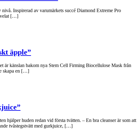
y nivå. Inspirerad av varumärkets succé Diamond Extreme Pro
 velat […]
skt äpple”
 Det är känslan bakom nya Stem Cell Firming Biocellulose Mask från
le skapa en […]
kjuice”
n hjälper huden redan vid första tvätten. – En bra cleanser är som att
ande tvåstegstvätt med gurkjuice, […]