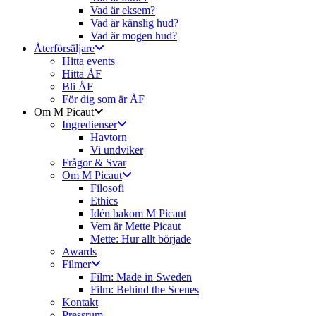
Vad är eksem?
Vad är känslig hud?
Vad är mogen hud?
Återförsäljare
Hitta events
Hitta ÅF
Bli ÅF
För dig som är ÅF
Om M Picaut
Ingredienser
Havtorn
Vi undviker
Frågor & Svar
Om M Picaut
Filosofi
Ethics
Idén bakom M Picaut
Vem är Mette Picaut
Mette: Hur allt började
Awards
Filmer
Film: Made in Sweden
Film: Behind the Scenes
Kontakt
Pressrum