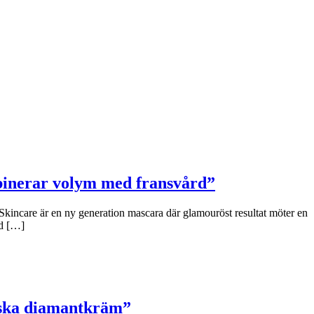
binerar volym med fransvård”
Skincare är en ny generation mascara där glamouröst resultat möter en
ad […]
niska diamantkräm”