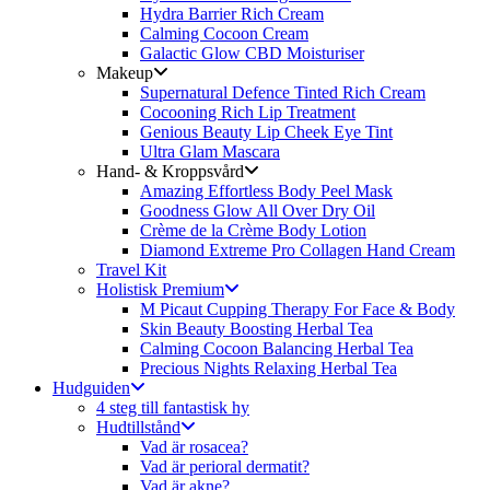
Hydra Barrier Rich Cream
Calming Cocoon Cream
Galactic Glow CBD Moisturiser
Makeup
Supernatural Defence Tinted Rich Cream
Cocooning Rich Lip Treatment
Genious Beauty Lip Cheek Eye Tint
Ultra Glam Mascara
Hand- & Kroppsvård
Amazing Effortless Body Peel Mask
Goodness Glow All Over Dry Oil
Crème de la Crème Body Lotion
Diamond Extreme Pro Collagen Hand Cream
Travel Kit
Holistisk Premium
M Picaut Cupping Therapy For Face & Body
Skin Beauty Boosting Herbal Tea
Calming Cocoon Balancing Herbal Tea
Precious Nights Relaxing Herbal Tea
Hudguiden
4 steg till fantastisk hy
Hudtillstånd
Vad är rosacea?
Vad är perioral dermatit?
Vad är akne?