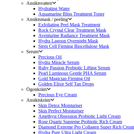
Ansiktsvatten
Hydrating Water
Aquamarine Bliss Treatment Toner
Ansiktsmask / peeling
Exfoliating Peel Mask Treatment
Rock Crystal Clear Treatment Mask
Aventurine Radiance Treatment Mask
Hydra Lagoon Overnight Mask
Stem Cell Firming Biocellulose Mask
Serum
Precious Oil
Hydra Miracle Serum
Ruby Passion Probiotic Lifting Serum
Pearl Luminous Gentle PHA Serum
Gold Magician Firming Oil
Golden Elixir Self Tan Drops
Ögonkräm
Precious Eye Cream
Ansiktskräm
Skin Detox Moisturiser
Skin Perfect Moisturiser
Amethyst Obsession Probiotic Light Cream
Rose Quartz Supreme Probiotic Rich Cream
Diamond Extreme Pro Collagen Super Rich Crea
Hydra Pure Ultra Light Cream