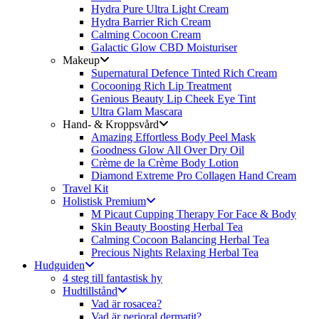
Hydra Pure Ultra Light Cream
Hydra Barrier Rich Cream
Calming Cocoon Cream
Galactic Glow CBD Moisturiser
Makeup
Supernatural Defence Tinted Rich Cream
Cocooning Rich Lip Treatment
Genious Beauty Lip Cheek Eye Tint
Ultra Glam Mascara
Hand- & Kroppsvård
Amazing Effortless Body Peel Mask
Goodness Glow All Over Dry Oil
Crème de la Crème Body Lotion
Diamond Extreme Pro Collagen Hand Cream
Travel Kit
Holistisk Premium
M Picaut Cupping Therapy For Face & Body
Skin Beauty Boosting Herbal Tea
Calming Cocoon Balancing Herbal Tea
Precious Nights Relaxing Herbal Tea
Hudguiden
4 steg till fantastisk hy
Hudtillstånd
Vad är rosacea?
Vad är perioral dermatit?