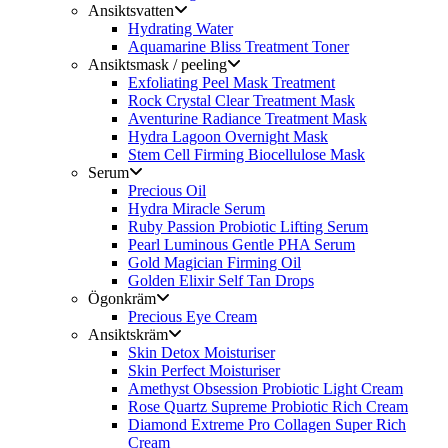
Ansiktsvatten
Hydrating Water
Aquamarine Bliss Treatment Toner
Ansiktsmask / peeling
Exfoliating Peel Mask Treatment
Rock Crystal Clear Treatment Mask
Aventurine Radiance Treatment Mask
Hydra Lagoon Overnight Mask
Stem Cell Firming Biocellulose Mask
Serum
Precious Oil
Hydra Miracle Serum
Ruby Passion Probiotic Lifting Serum
Pearl Luminous Gentle PHA Serum
Gold Magician Firming Oil
Golden Elixir Self Tan Drops
Ögonkräm
Precious Eye Cream
Ansiktskräm
Skin Detox Moisturiser
Skin Perfect Moisturiser
Amethyst Obsession Probiotic Light Cream
Rose Quartz Supreme Probiotic Rich Cream
Diamond Extreme Pro Collagen Super Rich
Cream