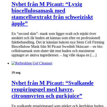
Nyhet från M Picaut: “Lyxig
biocellulosamask med
stamcellsextrakt från schweiziskt
äpple”
En “second skin”- mask som ligger svalt och mjukt över
ansiktet och får huden att kännas som efter en professionell
fuktbehandling. Det är känslan bakom nya Stem Cell Firming
Biocellulose Mask från M Picaut Swedish Skincare – en bio-
cellulosamask som sluter tätt mot huden och maximerar
upptaget av aktiva ingredienser. – Jag ville skapa en […]
19 aug
Nyhet från M Picaut: “Svalkande
rengöringsgel med havre,
citronmyrten och gurkjuice”
En svalkande rengöringsgel som stärker och återfuktar huden.