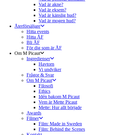
Vad är akne?
Vad är eksem?
Vad är känslig hud?
Vad är mogen hud?
Återförsäljare
Hitta events
Hitta ÅF
Bli ÅF
För dig som är ÅF
Om M Picaut
Ingredienser
Havtorn
Vi undviker
Frågor & Svar
Om M Picaut
Filosofi
Ethics
Idén bakom M Picaut
Vem är Mette Picaut
Mette: Hur allt började
Awards
Filmer
Film: Made in Sweden
Film: Behind the Scenes
Kontakt