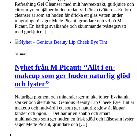
Refreshing Gel Cleanser med milt havreextrakt, gurkjuice och
citronmyrten hjälper huden redan vid första tvätten. – En bra
cleanser är som att huden får dricka ett glas vatten under
rengöringen! säger Mette Picaut, grundare och vd på M
Picaut. En härligt svalkande och skummande tvåstegstvätt
med gurkjuice, […]
31 mar
Nyhet från M Picaut: “Allt i en-
makeup som ger huden naturlig glöd
och lyster”
Naturliga pigment och mineraler ger mjuka toner. E-vitamin
stärker och återfuktar. Genious Beauty Lip Cheek Eye Tint är
makeup och hudvård i ett som ger naturlig glow åt läppar,
kinder och ögon. – Det här är en snabb och smart
multimakeup som ger huden en frisk glöd och hälsosam lyster,
säger Mette Picaut, grundare och […]