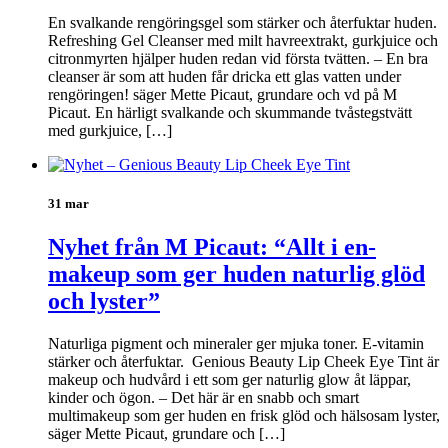
En svalkande rengöringsgel som stärker och återfuktar huden.
Refreshing Gel Cleanser med milt havreextrakt, gurkjuice och
citronmyrten hjälper huden redan vid första tvätten. – En bra
cleanser är som att huden får dricka ett glas vatten under
rengöringen! säger Mette Picaut, grundare och vd på M
Picaut. En härligt svalkande och skummande tvåstegstvätt
med gurkjuice, […]
31 mar
Nyhet från M Picaut: “Allt i en-
makeup som ger huden naturlig glöd
och lyster”
Naturliga pigment och mineraler ger mjuka toner. E-vitamin
stärker och återfuktar. Genious Beauty Lip Cheek Eye Tint är
makeup och hudvård i ett som ger naturlig glow åt läppar,
kinder och ögon. – Det här är en snabb och smart
multimakeup som ger huden en frisk glöd och hälsosam lyster,
säger Mette Picaut, grundare och […]