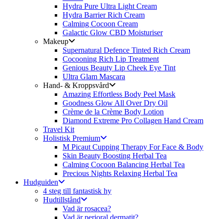
Hydra Pure Ultra Light Cream
Hydra Barrier Rich Cream
Calming Cocoon Cream
Galactic Glow CBD Moisturiser
Makeup
Supernatural Defence Tinted Rich Cream
Cocooning Rich Lip Treatment
Genious Beauty Lip Cheek Eye Tint
Ultra Glam Mascara
Hand- & Kroppsvård
Amazing Effortless Body Peel Mask
Goodness Glow All Over Dry Oil
Crème de la Crème Body Lotion
Diamond Extreme Pro Collagen Hand Cream
Travel Kit
Holistisk Premium
M Picaut Cupping Therapy For Face & Body
Skin Beauty Boosting Herbal Tea
Calming Cocoon Balancing Herbal Tea
Precious Nights Relaxing Herbal Tea
Hudguiden
4 steg till fantastisk hy
Hudtillstånd
Vad är rosacea?
Vad är perioral dermatit?