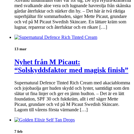
Använd tillsammans eller var för sig. De nya Hydra-krämerna
med svalkande aloe vera och lugnande havreolja från skånska
gårdar återfuktar och stärker din hy. – Det här är två riktiga
superhjältar för sommarhuden, säger Mette Picaut, grundare
och vd på M Picaut Swedish Skincare. En lättare kräm som
lugnar, reparerar och återfuktar och en rikare […]
13 mar
Nyhet från M Picaut:
“Solskyddsfaktor med magisk finish”
Supernatural Defence Tinted Rich Cream med akaciablomma
och jojobaolja ger huden skydd och lyster, samtidigt som den
slätar ut fina linjer och ger en jämn hudton. – Det är en lätt
foundation, SPF 30 och fuktkräm, allt i ett! säger Mette
Picaut, grundare och vd på M Picaut Swedish Skincare.
Lagom till vårens första värmande […]
7 feb