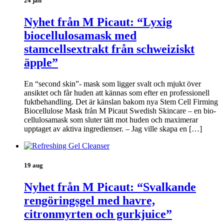
24 jan
Nyhet från M Picaut: “Lyxig
biocellulosamask med
stamcellsextrakt från schweiziskt
äpple”
En “second skin”- mask som ligger svalt och mjukt över
ansiktet och får huden att kännas som efter en professionell
fuktbehandling. Det är känslan bakom nya Stem Cell Firming
Biocellulose Mask från M Picaut Swedish Skincare – en bio-
cellulosamask som sluter tätt mot huden och maximerar
upptaget av aktiva ingredienser. – Jag ville skapa en […]
19 aug
Nyhet från M Picaut: “Svalkande
rengöringsgel med havre,
citronmyrten och gurkjuice”