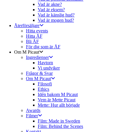
Vad är akne?
Vad är eksem?
Vad är känslig hud?
Vad är mogen hud?
Återförsäljare
Hitta events
Hitta ÅF
Bli ÅF
För dig som är ÅF
Om M Picaut
Ingredienser
Havtorn
Vi undviker
Frågor & Svar
Om M Picaut
Filosofi
Ethics
Idén bakom M Picaut
Vem är Mette Picaut
Mette: Hur allt började
Awards
Filmer
Film: Made in Sweden
Film: Behind the Scenes
Kontakt