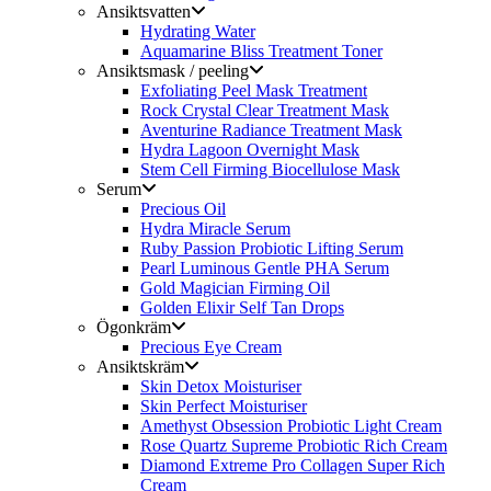
Ansiktsvatten
Hydrating Water
Aquamarine Bliss Treatment Toner
Ansiktsmask / peeling
Exfoliating Peel Mask Treatment
Rock Crystal Clear Treatment Mask
Aventurine Radiance Treatment Mask
Hydra Lagoon Overnight Mask
Stem Cell Firming Biocellulose Mask
Serum
Precious Oil
Hydra Miracle Serum
Ruby Passion Probiotic Lifting Serum
Pearl Luminous Gentle PHA Serum
Gold Magician Firming Oil
Golden Elixir Self Tan Drops
Ögonkräm
Precious Eye Cream
Ansiktskräm
Skin Detox Moisturiser
Skin Perfect Moisturiser
Amethyst Obsession Probiotic Light Cream
Rose Quartz Supreme Probiotic Rich Cream
Diamond Extreme Pro Collagen Super Rich
Cream