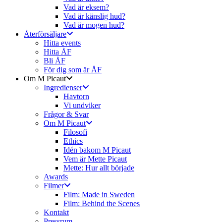
Vad är eksem?
Vad är känslig hud?
Vad är mogen hud?
Återförsäljare
Hitta events
Hitta ÅF
Bli ÅF
För dig som är ÅF
Om M Picaut
Ingredienser
Havtorn
Vi undviker
Frågor & Svar
Om M Picaut
Filosofi
Ethics
Idén bakom M Picaut
Vem är Mette Picaut
Mette: Hur allt började
Awards
Filmer
Film: Made in Sweden
Film: Behind the Scenes
Kontakt
Pressrum