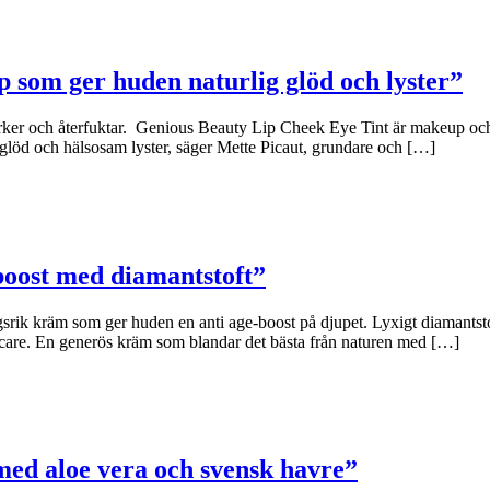
p som ger huden naturlig glöd och lyster”
rker och återfuktar. Genious Beauty Lip Cheek Eye Tint är makeup och 
glöd och hälsosam lyster, säger Mette Picaut, grundare och […]
boost med diamantstoft”
 kräm som ger huden en anti age-boost på djupet. Lyxigt diamantstoft 
care. En generös kräm som blandar det bästa från naturen med […]
ed aloe vera och svensk havre”