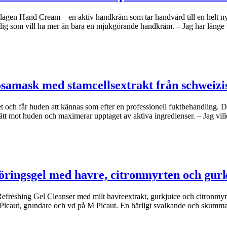
agen Hand Cream – en aktiv handkräm som tar handvård till en helt n
dig som vill ha mer än bara en mjukgörande handkräm. – Jag har länge
osamask med stamcellsextrakt från schweizi
et och får huden att kännas som efter en professionell fuktbehandling.
ätt mot huden och maximerar upptaget av aktiva ingredienser. – Jag vil
öringsgel med havre, citronmyrten och gur
freshing Gel Cleanser med milt havreextrakt, gurkjuice och citronmyrte
e Picaut, grundare och vd på M Picaut. En härligt svalkande och skumm