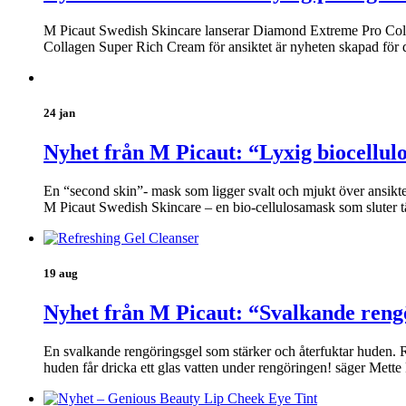
M Picaut Swedish Skincare lanserar Diamond Extreme Pro Coll
Collagen Super Rich Cream för ansiktet är nyheten skapad för 
24 jan
Nyhet från M Picaut: “Lyxig biocellul
En “second skin”- mask som ligger svalt och mjukt över ansikt
M Picaut Swedish Skincare – en bio-cellulosamask som sluter t
19 aug
Nyhet från M Picaut: “Svalkande reng
En svalkande rengöringsgel som stärker och återfuktar huden. Re
huden får dricka ett glas vatten under rengöringen! säger Mett