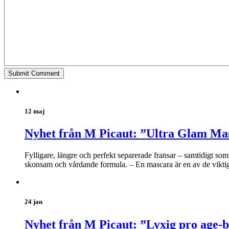
12 maj
Nyhet från M Picaut: ”Ultra Glam Ma
Fylligare, längre och perfekt separerade fransar – samtidigt s
skonsam och vårdande formula. – En mascara är en av de viktiga
24 jan
Nyhet från M Picaut: ”Lyxig pro age-b