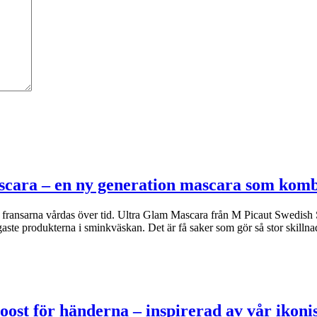
scara – en ny generation mascara som kom
om fransarna vårdas över tid. Ultra Glam Mascara från M Picaut Swedish 
ste produkterna i sminkväskan. Det är få saker som gör så stor skilln
oost för händerna – inspirerad av vår iko