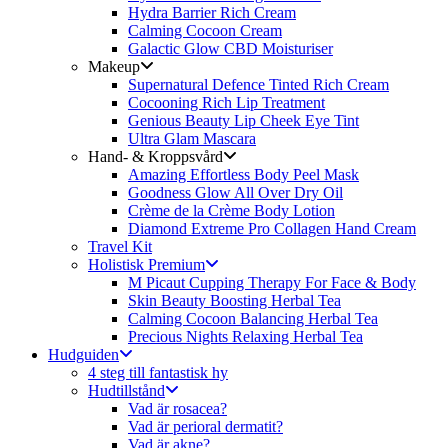
Hydra Barrier Rich Cream
Calming Cocoon Cream
Galactic Glow CBD Moisturiser
Makeup
Supernatural Defence Tinted Rich Cream
Cocooning Rich Lip Treatment
Genious Beauty Lip Cheek Eye Tint
Ultra Glam Mascara
Hand- & Kroppsvård
Amazing Effortless Body Peel Mask
Goodness Glow All Over Dry Oil
Crème de la Crème Body Lotion
Diamond Extreme Pro Collagen Hand Cream
Travel Kit
Holistisk Premium
M Picaut Cupping Therapy For Face & Body
Skin Beauty Boosting Herbal Tea
Calming Cocoon Balancing Herbal Tea
Precious Nights Relaxing Herbal Tea
Hudguiden
4 steg till fantastisk hy
Hudtillstånd
Vad är rosacea?
Vad är perioral dermatit?
Vad är akne?