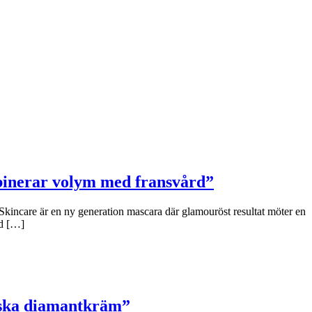
binerar volym med fransvård”
Skincare är en ny generation mascara där glamouröst resultat möter en
ad […]
niska diamantkräm”