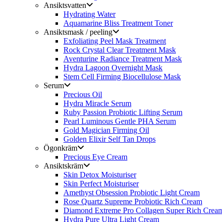
Ansiktsvatten
Hydrating Water
Aquamarine Bliss Treatment Toner
Ansiktsmask / peeling
Exfoliating Peel Mask Treatment
Rock Crystal Clear Treatment Mask
Aventurine Radiance Treatment Mask
Hydra Lagoon Overnight Mask
Stem Cell Firming Biocellulose Mask
Serum
Precious Oil
Hydra Miracle Serum
Ruby Passion Probiotic Lifting Serum
Pearl Luminous Gentle PHA Serum
Gold Magician Firming Oil
Golden Elixir Self Tan Drops
Ögonkräm
Precious Eye Cream
Ansiktskräm
Skin Detox Moisturiser
Skin Perfect Moisturiser
Amethyst Obsession Probiotic Light Cream
Rose Quartz Supreme Probiotic Rich Cream
Diamond Extreme Pro Collagen Super Rich Crea
Hydra Pure Ultra Light Cream