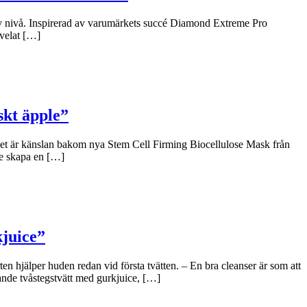
y nivå. Inspirerad av varumärkets succé Diamond Extreme Pro
 velat […]
skt äpple”
 Det är känslan bakom nya Stem Cell Firming Biocellulose Mask från
le skapa en […]
kjuice”
n hjälper huden redan vid första tvätten. – En bra cleanser är som att
ande tvåstegstvätt med gurkjuice, […]