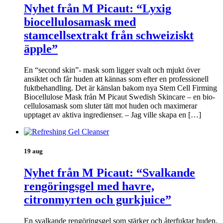
Nyhet från M Picaut: “Lyxig
biocellulosamask med
stamcellsextrakt från schweiziskt
äpple”
En “second skin”- mask som ligger svalt och mjukt över
ansiktet och får huden att kännas som efter en professionell
fuktbehandling. Det är känslan bakom nya Stem Cell Firming
Biocellulose Mask från M Picaut Swedish Skincare – en bio-
cellulosamask som sluter tätt mot huden och maximerar
upptaget av aktiva ingredienser. – Jag ville skapa en […]
19 aug
Nyhet från M Picaut: “Svalkande
rengöringsgel med havre,
citronmyrten och gurkjuice”
En svalkande rengöringsgel som stärker och återfuktar huden.