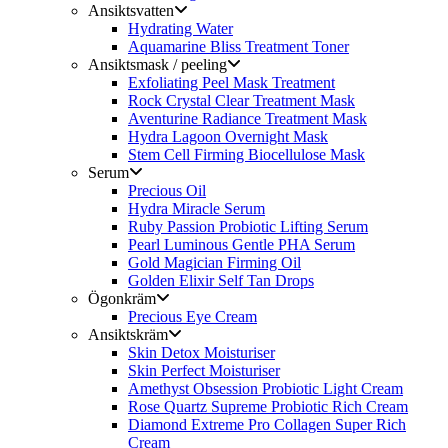
Ansiktsvatten
Hydrating Water
Aquamarine Bliss Treatment Toner
Ansiktsmask / peeling
Exfoliating Peel Mask Treatment
Rock Crystal Clear Treatment Mask
Aventurine Radiance Treatment Mask
Hydra Lagoon Overnight Mask
Stem Cell Firming Biocellulose Mask
Serum
Precious Oil
Hydra Miracle Serum
Ruby Passion Probiotic Lifting Serum
Pearl Luminous Gentle PHA Serum
Gold Magician Firming Oil
Golden Elixir Self Tan Drops
Ögonkräm
Precious Eye Cream
Ansiktskräm
Skin Detox Moisturiser
Skin Perfect Moisturiser
Amethyst Obsession Probiotic Light Cream
Rose Quartz Supreme Probiotic Rich Cream
Diamond Extreme Pro Collagen Super Rich
Cream