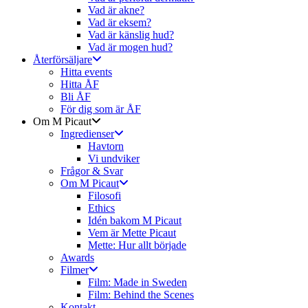
Vad är akne?
Vad är eksem?
Vad är känslig hud?
Vad är mogen hud?
Återförsäljare
Hitta events
Hitta ÅF
Bli ÅF
För dig som är ÅF
Om M Picaut
Ingredienser
Havtorn
Vi undviker
Frågor & Svar
Om M Picaut
Filosofi
Ethics
Idén bakom M Picaut
Vem är Mette Picaut
Mette: Hur allt började
Awards
Filmer
Film: Made in Sweden
Film: Behind the Scenes
Kontakt