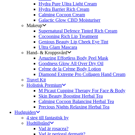
Hydra Pure Ultra Light Cream
Hydra Barrier Rich Cream
Calming Cocoon Cream
Galactic Glow CBD Moisturiser
Makeup
Supernatural Defence Tinted Rich Cream
Cocooning Rich Lip Treatment
Genious Beauty Lip Cheek Eye Tint
Ultra Glam Mascara
Hand- & Kroppsvård
Amazing Effortless Body Peel Mask
Goodness Glow All Over Dry Oil
Crème de la Crème Body Lotion
Diamond Extreme Pro Collagen Hand Cream
Travel Kit
Holistisk Premium
M Picaut Cupping Therapy For Face & Body
Skin Beauty Boosting Herbal Tea
Calming Cocoon Balancing Herbal Tea
Precious Nights Relaxing Herbal Tea
Hudguiden
4 steg till fantastisk hy
Hudtillstånd
Vad är rosacea?
Vad är perioral dermatit?