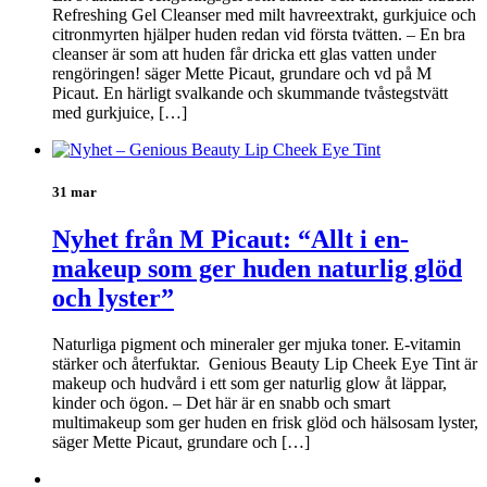
Refreshing Gel Cleanser med milt havreextrakt, gurkjuice och
citronmyrten hjälper huden redan vid första tvätten. – En bra
cleanser är som att huden får dricka ett glas vatten under
rengöringen! säger Mette Picaut, grundare och vd på M
Picaut. En härligt svalkande och skummande tvåstegstvätt
med gurkjuice, […]
31 mar
Nyhet från M Picaut: “Allt i en-
makeup som ger huden naturlig glöd
och lyster”
Naturliga pigment och mineraler ger mjuka toner. E-vitamin
stärker och återfuktar. Genious Beauty Lip Cheek Eye Tint är
makeup och hudvård i ett som ger naturlig glow åt läppar,
kinder och ögon. – Det här är en snabb och smart
multimakeup som ger huden en frisk glöd och hälsosam lyster,
säger Mette Picaut, grundare och […]