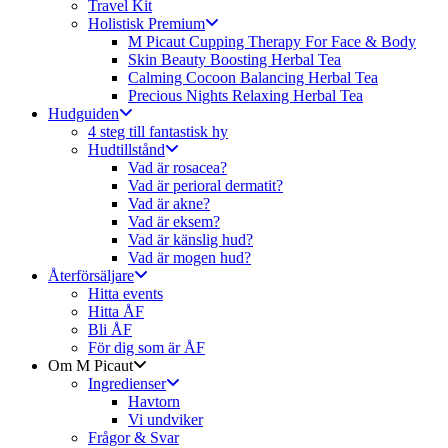
Travel Kit
Holistisk Premium
M Picaut Cupping Therapy For Face & Body
Skin Beauty Boosting Herbal Tea
Calming Cocoon Balancing Herbal Tea
Precious Nights Relaxing Herbal Tea
Hudguiden
4 steg till fantastisk hy
Hudtillstånd
Vad är rosacea?
Vad är perioral dermatit?
Vad är akne?
Vad är eksem?
Vad är känslig hud?
Vad är mogen hud?
Återförsäljare
Hitta events
Hitta ÅF
Bli ÅF
För dig som är ÅF
Om M Picaut
Ingredienser
Havtorn
Vi undviker
Frågor & Svar