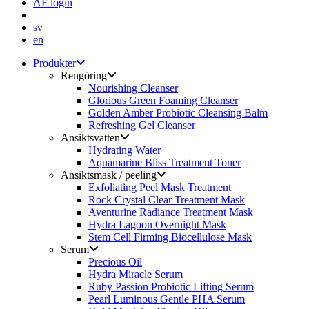
ÅF login
sv
en
Produkter
Rengöring
Nourishing Cleanser
Glorious Green Foaming Cleanser
Golden Amber Probiotic Cleansing Balm
Refreshing Gel Cleanser
Ansiktsvatten
Hydrating Water
Aquamarine Bliss Treatment Toner
Ansiktsmask / peeling
Exfoliating Peel Mask Treatment
Rock Crystal Clear Treatment Mask
Aventurine Radiance Treatment Mask
Hydra Lagoon Overnight Mask
Stem Cell Firming Biocellulose Mask
Serum
Precious Oil
Hydra Miracle Serum
Ruby Passion Probiotic Lifting Serum
Pearl Luminous Gentle PHA Serum