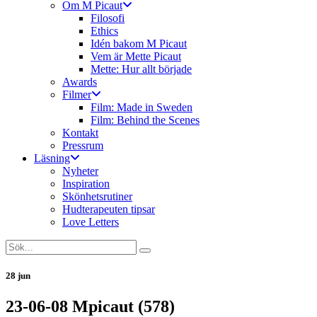
Om M Picaut
Filosofi
Ethics
Idén bakom M Picaut
Vem är Mette Picaut
Mette: Hur allt började
Awards
Filmer
Film: Made in Sweden
Film: Behind the Scenes
Kontakt
Pressrum
Läsning
Nyheter
Inspiration
Skönhetsrutiner
Hudterapeuten tipsar
Love Letters
28 jun
23-06-08 Mpicaut (578)