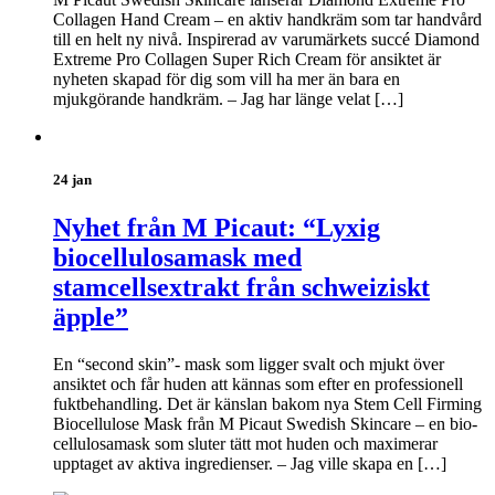
Collagen Hand Cream – en aktiv handkräm som tar handvård
till en helt ny nivå. Inspirerad av varumärkets succé Diamond
Extreme Pro Collagen Super Rich Cream för ansiktet är
nyheten skapad för dig som vill ha mer än bara en
mjukgörande handkräm. – Jag har länge velat […]
24 jan
Nyhet från M Picaut: “Lyxig
biocellulosamask med
stamcellsextrakt från schweiziskt
äpple”
En “second skin”- mask som ligger svalt och mjukt över
ansiktet och får huden att kännas som efter en professionell
fuktbehandling. Det är känslan bakom nya Stem Cell Firming
Biocellulose Mask från M Picaut Swedish Skincare – en bio-
cellulosamask som sluter tätt mot huden och maximerar
upptaget av aktiva ingredienser. – Jag ville skapa en […]