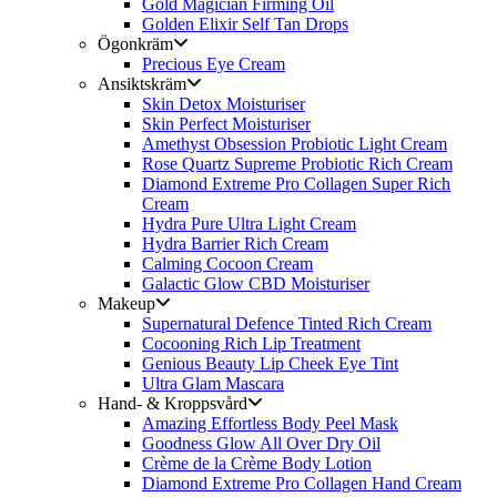
Gold Magician Firming Oil
Golden Elixir Self Tan Drops
Ögonkräm
Precious Eye Cream
Ansiktskräm
Skin Detox Moisturiser
Skin Perfect Moisturiser
Amethyst Obsession Probiotic Light Cream
Rose Quartz Supreme Probiotic Rich Cream
Diamond Extreme Pro Collagen Super Rich
Cream
Hydra Pure Ultra Light Cream
Hydra Barrier Rich Cream
Calming Cocoon Cream
Galactic Glow CBD Moisturiser
Makeup
Supernatural Defence Tinted Rich Cream
Cocooning Rich Lip Treatment
Genious Beauty Lip Cheek Eye Tint
Ultra Glam Mascara
Hand- & Kroppsvård
Amazing Effortless Body Peel Mask
Goodness Glow All Over Dry Oil
Crème de la Crème Body Lotion
Diamond Extreme Pro Collagen Hand Cream