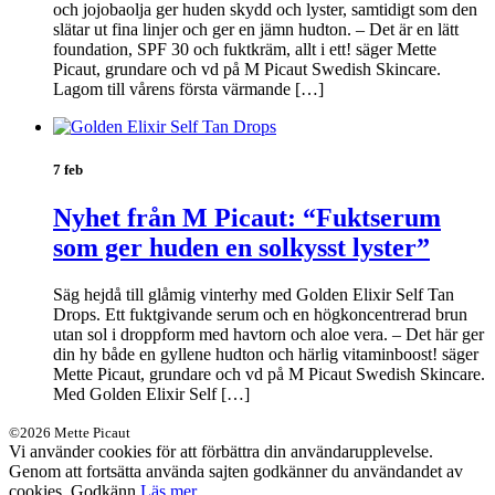
och jojobaolja ger huden skydd och lyster, samtidigt som den
slätar ut fina linjer och ger en jämn hudton. – Det är en lätt
foundation, SPF 30 och fuktkräm, allt i ett! säger Mette
Picaut, grundare och vd på M Picaut Swedish Skincare.
Lagom till vårens första värmande […]
7 feb
Nyhet från M Picaut: “Fuktserum
som ger huden en solkysst lyster”
Säg hejdå till glåmig vinterhy med Golden Elixir Self Tan
Drops. Ett fuktgivande serum och en högkoncentrerad brun
utan sol i droppform med havtorn och aloe vera. – Det här ger
din hy både en gyllene hudton och härlig vitaminboost! säger
Mette Picaut, grundare och vd på M Picaut Swedish Skincare.
Med Golden Elixir Self […]
©2026 Mette Picaut
Vi använder cookies för att förbättra din användarupplevelse.
Genom att fortsätta använda sajten godkänner du användandet av
cookies.
Godkänn
Läs mer