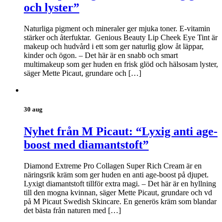
och lyster”
Naturliga pigment och mineraler ger mjuka toner. E-vitamin
stärker och återfuktar. Genious Beauty Lip Cheek Eye Tint är
makeup och hudvård i ett som ger naturlig glow åt läppar,
kinder och ögon. – Det här är en snabb och smart
multimakeup som ger huden en frisk glöd och hälsosam lyster,
säger Mette Picaut, grundare och […]
30 aug
Nyhet från M Picaut: “Lyxig anti age-
boost med diamantstoft”
Diamond Extreme Pro Collagen Super Rich Cream är en
näringsrik kräm som ger huden en anti age-boost på djupet.
Lyxigt diamantstoft tillför extra magi. – Det här är en hyllning
till den mogna kvinnan, säger Mette Picaut, grundare och vd
på M Picaut Swedish Skincare. En generös kräm som blandar
det bästa från naturen med […]