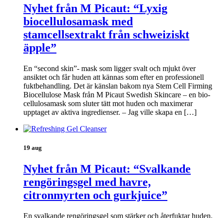
Nyhet från M Picaut: “Lyxig
biocellulosamask med
stamcellsextrakt från schweiziskt
äpple”
En “second skin”- mask som ligger svalt och mjukt över
ansiktet och får huden att kännas som efter en professionell
fuktbehandling. Det är känslan bakom nya Stem Cell Firming
Biocellulose Mask från M Picaut Swedish Skincare – en bio-
cellulosamask som sluter tätt mot huden och maximerar
upptaget av aktiva ingredienser. – Jag ville skapa en […]
19 aug
Nyhet från M Picaut: “Svalkande
rengöringsgel med havre,
citronmyrten och gurkjuice”
En svalkande rengöringsgel som stärker och återfuktar huden.