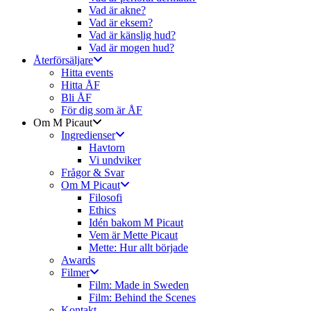
Vad är akne?
Vad är eksem?
Vad är känslig hud?
Vad är mogen hud?
Återförsäljare
Hitta events
Hitta ÅF
Bli ÅF
För dig som är ÅF
Om M Picaut
Ingredienser
Havtorn
Vi undviker
Frågor & Svar
Om M Picaut
Filosofi
Ethics
Idén bakom M Picaut
Vem är Mette Picaut
Mette: Hur allt började
Awards
Filmer
Film: Made in Sweden
Film: Behind the Scenes
Kontakt