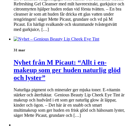
Refreshing Gel Cleanser med milt havreextrakt, gurkjuice och
citronmyrten hjälper huden redan vid första tvätten. – En bra
cleanser är som att huden får dricka ett glas vatten under
rengöringen! säger Mette Picaut, grundare och vd på M
Picaut. En härligt svalkande och skummande tvåstegstvätt
med gurkjuice, […]
31 mar
Nyhet från M Picaut: “Allt i en-
makeup som ger huden naturlig glöd
och lyster”
Naturliga pigment och mineraler ger mjuka toner. E-vitamin
stärker och återfuktar. Genious Beauty Lip Cheek Eye Tint är
makeup och hudvård i ett som ger naturlig glow åt läppar,
kinder och ögon. – Det här är en snabb och smart
multimakeup som ger huden en frisk glöd och hälsosam lyster,
säger Mette Picaut, grundare och […]