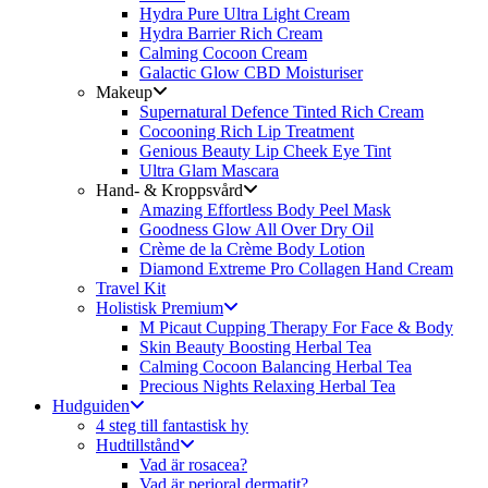
Hydra Pure Ultra Light Cream
Hydra Barrier Rich Cream
Calming Cocoon Cream
Galactic Glow CBD Moisturiser
Makeup
Supernatural Defence Tinted Rich Cream
Cocooning Rich Lip Treatment
Genious Beauty Lip Cheek Eye Tint
Ultra Glam Mascara
Hand- & Kroppsvård
Amazing Effortless Body Peel Mask
Goodness Glow All Over Dry Oil
Crème de la Crème Body Lotion
Diamond Extreme Pro Collagen Hand Cream
Travel Kit
Holistisk Premium
M Picaut Cupping Therapy For Face & Body
Skin Beauty Boosting Herbal Tea
Calming Cocoon Balancing Herbal Tea
Precious Nights Relaxing Herbal Tea
Hudguiden
4 steg till fantastisk hy
Hudtillstånd
Vad är rosacea?
Vad är perioral dermatit?