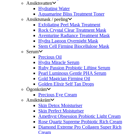
Ansiktsvatten
Hydrating Water
Aquamarine Bliss Treatment Toner
Ansiktsmask / peeling
Exfoliating Peel Mask Treatment
Rock Crystal Clear Treatment Mask
Aventurine Radiance Treatment Mask
Hydra Lagoon Overnight Mask
Stem Cell Firming Biocellulose Mask
Serum
Precious Oil
Hydra Miracle Serum
Ruby Passion Probiotic Lifting Serum
Pearl Luminous Gentle PHA Serum
Gold Magician Firming Oil
Golden Elixir Self Tan Drops
Ögonkräm
Precious Eye Cream
Ansiktskräm
Skin Detox Moisturiser
Skin Perfect Moisturiser
Amethyst Obsession Probiotic Light Cream
Rose Quartz Supreme Probiotic Rich Cream
Diamond Extreme Pro Collagen Super Rich
Cream