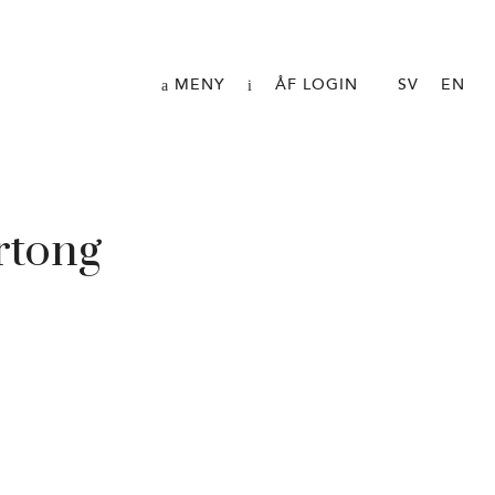
MENY
ÅF LOGIN
SV
EN
rtong