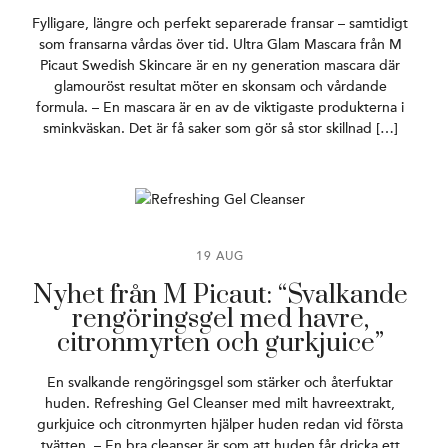
Fylligare, längre och perfekt separerade fransar – samtidigt
som fransarna vårdas över tid. Ultra Glam Mascara från M
Picaut Swedish Skincare är en ny generation mascara där
glamouröst resultat möter en skonsam och vårdande
formula. – En mascara är en av de viktigaste produkterna i
sminkväskan. Det är få saker som gör så stor skillnad […]
19 AUG
Nyhet från M Picaut: “Svalkande
rengöringsgel med havre,
citronmyrten och gurkjuice”
En svalkande rengöringsgel som stärker och återfuktar
huden. Refreshing Gel Cleanser med milt havreextrakt,
gurkjuice och citronmyrten hjälper huden redan vid första
tvätten. – En bra cleanser är som att huden får dricka ett