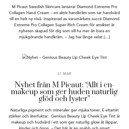
M Picaut Swedish Skincare lanserar Diamond Extreme Pro
Collagen Hand Cream – en aktiv handkräm som tar handvård
till en helt ny nivå. Inspirerad av varumärkets succé Diamond
Extreme Pro Collagen Super Rich Cream för ansiktet är
nyheten skapad för dig som vill ha mer än bara en
mjukgörande handkräm. – Jag har länge velat […]
31 MAR
Nyhet från M Picaut: “Allt i en-
makeup som ger huden naturlig
glöd och lyster”
Naturliga pigment och mineraler ger mjuka toner. E-vitamin
stärker och återfuktar. Genious Beauty Lip Cheek Eye Tint är
makeup och hudvård i ett som ger naturlig glow åt läppar,
kinder och ögon. – Det här är en snabb och smart