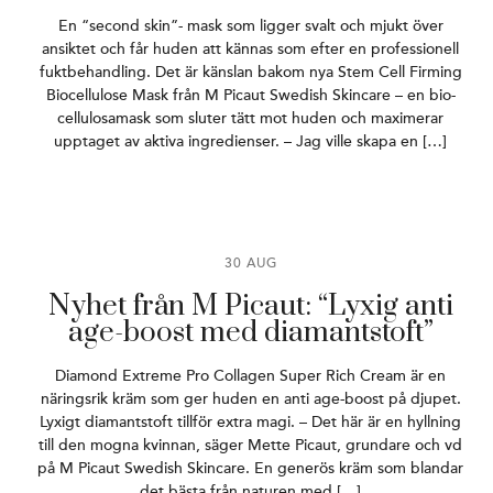
En “second skin”- mask som ligger svalt och mjukt över
ansiktet och får huden att kännas som efter en professionell
fuktbehandling. Det är känslan bakom nya Stem Cell Firming
Biocellulose Mask från M Picaut Swedish Skincare – en bio-
cellulosamask som sluter tätt mot huden och maximerar
upptaget av aktiva ingredienser. – Jag ville skapa en […]
30 AUG
Nyhet från M Picaut: “Lyxig anti
age-boost med diamantstoft”
Diamond Extreme Pro Collagen Super Rich Cream är en
näringsrik kräm som ger huden en anti age-boost på djupet.
Lyxigt diamantstoft tillför extra magi. – Det här är en hyllning
till den mogna kvinnan, säger Mette Picaut, grundare och vd
på M Picaut Swedish Skincare. En generös kräm som blandar
det bästa från naturen med […]