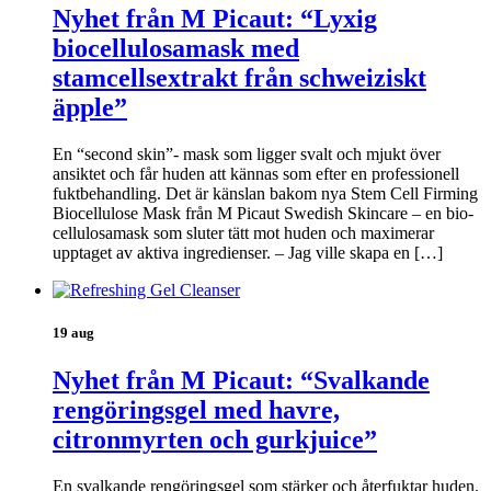
Nyhet från M Picaut: “Lyxig
biocellulosamask med
stamcellsextrakt från schweiziskt
äpple”
En “second skin”- mask som ligger svalt och mjukt över
ansiktet och får huden att kännas som efter en professionell
fuktbehandling. Det är känslan bakom nya Stem Cell Firming
Biocellulose Mask från M Picaut Swedish Skincare – en bio-
cellulosamask som sluter tätt mot huden och maximerar
upptaget av aktiva ingredienser. – Jag ville skapa en […]
19 aug
Nyhet från M Picaut: “Svalkande
rengöringsgel med havre,
citronmyrten och gurkjuice”
En svalkande rengöringsgel som stärker och återfuktar huden.