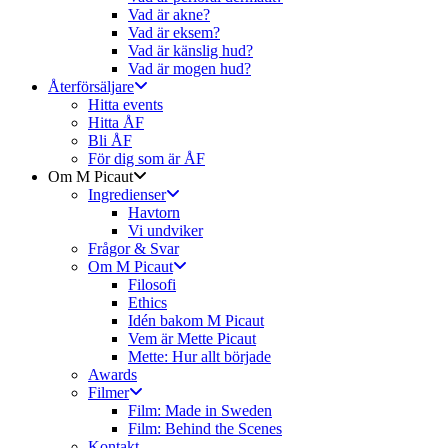
Vad är akne?
Vad är eksem?
Vad är känslig hud?
Vad är mogen hud?
Återförsäljare
Hitta events
Hitta ÅF
Bli ÅF
För dig som är ÅF
Om M Picaut
Ingredienser
Havtorn
Vi undviker
Frågor & Svar
Om M Picaut
Filosofi
Ethics
Idén bakom M Picaut
Vem är Mette Picaut
Mette: Hur allt började
Awards
Filmer
Film: Made in Sweden
Film: Behind the Scenes
Kontakt