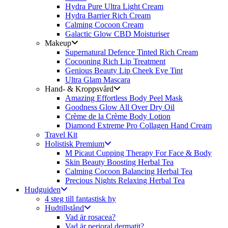
Hydra Pure Ultra Light Cream
Hydra Barrier Rich Cream
Calming Cocoon Cream
Galactic Glow CBD Moisturiser
Makeup
Supernatural Defence Tinted Rich Cream
Cocooning Rich Lip Treatment
Genious Beauty Lip Cheek Eye Tint
Ultra Glam Mascara
Hand- & Kroppsvård
Amazing Effortless Body Peel Mask
Goodness Glow All Over Dry Oil
Crème de la Crème Body Lotion
Diamond Extreme Pro Collagen Hand Cream
Travel Kit
Holistisk Premium
M Picaut Cupping Therapy For Face & Body
Skin Beauty Boosting Herbal Tea
Calming Cocoon Balancing Herbal Tea
Precious Nights Relaxing Herbal Tea
Hudguiden
4 steg till fantastisk hy
Hudtillstånd
Vad är rosacea?
Vad är perioral dermatit?