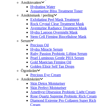
Ansiktsvatten
Hydrating Water
Aquamarine Bliss Treatment Toner
Ansiktsmask / peeling
Exfoliating Peel Mask Treatment
Rock Crystal Clear Treatment Mask
Aventurine Radiance Treatment Mask
Hydra Lagoon Overnight Mask
Stem Cell Firming Biocellulose Mask
Serum
Precious Oil
Hydra Miracle Serum
Ruby Passion Probiotic Lifting Serum
Pearl Luminous Gentle PHA Serum
Gold Magician Firming Oil
Golden Elixir Self Tan Drops
Ögonkräm
Precious Eye Cream
Ansiktskräm
Skin Detox Moisturiser
Skin Perfect Moisturiser
Amethyst Obsession Probiotic Light Cream
Rose Quartz Supreme Probiotic Rich Cream
Diamond Extreme Pro Collagen Super Rich
Cream