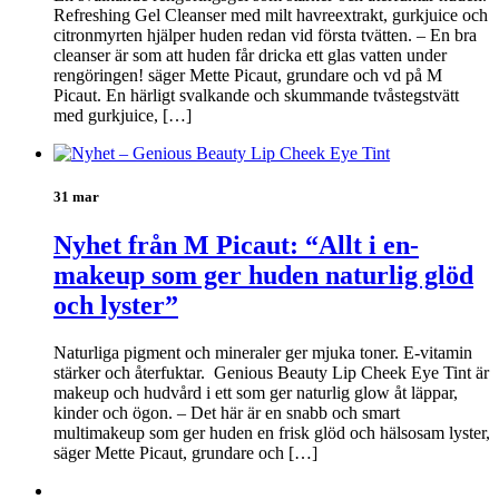
Refreshing Gel Cleanser med milt havreextrakt, gurkjuice och
citronmyrten hjälper huden redan vid första tvätten. – En bra
cleanser är som att huden får dricka ett glas vatten under
rengöringen! säger Mette Picaut, grundare och vd på M
Picaut. En härligt svalkande och skummande tvåstegstvätt
med gurkjuice, […]
31 mar
Nyhet från M Picaut: “Allt i en-
makeup som ger huden naturlig glöd
och lyster”
Naturliga pigment och mineraler ger mjuka toner. E-vitamin
stärker och återfuktar. Genious Beauty Lip Cheek Eye Tint är
makeup och hudvård i ett som ger naturlig glow åt läppar,
kinder och ögon. – Det här är en snabb och smart
multimakeup som ger huden en frisk glöd och hälsosam lyster,
säger Mette Picaut, grundare och […]