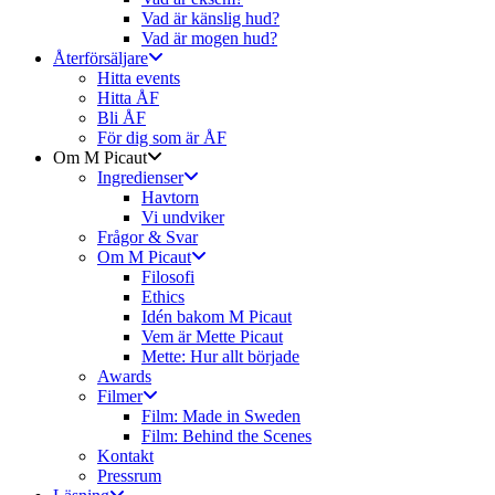
Vad är känslig hud?
Vad är mogen hud?
Återförsäljare
Hitta events
Hitta ÅF
Bli ÅF
För dig som är ÅF
Om M Picaut
Ingredienser
Havtorn
Vi undviker
Frågor & Svar
Om M Picaut
Filosofi
Ethics
Idén bakom M Picaut
Vem är Mette Picaut
Mette: Hur allt började
Awards
Filmer
Film: Made in Sweden
Film: Behind the Scenes
Kontakt
Pressrum