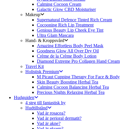
Calming Cocoon Cream
Galactic Glow CBD Moisturiser
Makeup
Supernatural Defence Tinted Rich Cream
Cocooning Rich Lip Treatment
Genious Beauty Lip Cheek Eye Tint
Ultra Glam Mascara
Hand- & Kroppsvård
Amazing Effortless Body Peel Mask
Goodness Glow All Over Dry Oil
Crème de la Crème Body Lotion
Diamond Extreme Pro Collagen Hand Cream
Travel Kit
Holistisk Premium
M Picaut Cupping Therapy For Face & Body
Skin Beauty Boosting Herbal Tea
Calming Cocoon Balancing Herbal Tea
Precious Nights Relaxing Herbal Tea
Hudguiden
4 steg till fantastisk hy
Hudtillstånd
Vad är rosacea?
Vad är perioral dermatit?
Vad är akne?
Vad är eksem?