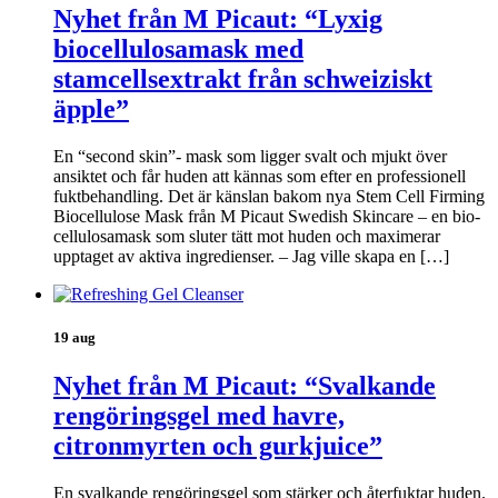
Nyhet från M Picaut: “Lyxig
biocellulosamask med
stamcellsextrakt från schweiziskt
äpple”
En “second skin”- mask som ligger svalt och mjukt över
ansiktet och får huden att kännas som efter en professionell
fuktbehandling. Det är känslan bakom nya Stem Cell Firming
Biocellulose Mask från M Picaut Swedish Skincare – en bio-
cellulosamask som sluter tätt mot huden och maximerar
upptaget av aktiva ingredienser. – Jag ville skapa en […]
19 aug
Nyhet från M Picaut: “Svalkande
rengöringsgel med havre,
citronmyrten och gurkjuice”
En svalkande rengöringsgel som stärker och återfuktar huden.