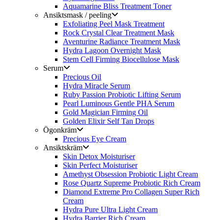
Aquamarine Bliss Treatment Toner
Ansiktsmask / peeling
Exfoliating Peel Mask Treatment
Rock Crystal Clear Treatment Mask
Aventurine Radiance Treatment Mask
Hydra Lagoon Overnight Mask
Stem Cell Firming Biocellulose Mask
Serum
Precious Oil
Hydra Miracle Serum
Ruby Passion Probiotic Lifting Serum
Pearl Luminous Gentle PHA Serum
Gold Magician Firming Oil
Golden Elixir Self Tan Drops
Ögonkräm
Precious Eye Cream
Ansiktskräm
Skin Detox Moisturiser
Skin Perfect Moisturiser
Amethyst Obsession Probiotic Light Cream
Rose Quartz Supreme Probiotic Rich Cream
Diamond Extreme Pro Collagen Super Rich
Cream
Hydra Pure Ultra Light Cream
Hydra Barrier Rich Cream