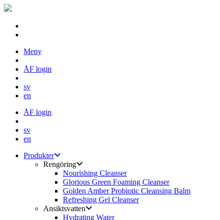
Skip
Meny
to
content
ÅF login
sv
en
ÅF login
sv
en
Produkter
Rengöring
Nourishing Cleanser
Glorious Green Foaming Cleanser
Golden Amber Probiotic Cleansing Balm
Refreshing Gel Cleanser
Ansiktsvatten
Hydrating Water