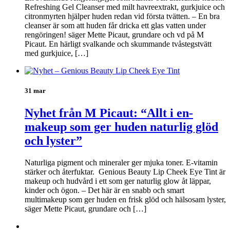
Refreshing Gel Cleanser med milt havreextrakt, gurkjuice och
citronmyrten hjälper huden redan vid första tvätten. – En bra
cleanser är som att huden får dricka ett glas vatten under
rengöringen! säger Mette Picaut, grundare och vd på M
Picaut. En härligt svalkande och skummande tvåstegstvätt
med gurkjuice, […]
31 mar
Nyhet från M Picaut: “Allt i en-
makeup som ger huden naturlig glöd
och lyster”
Naturliga pigment och mineraler ger mjuka toner. E-vitamin
stärker och återfuktar. Genious Beauty Lip Cheek Eye Tint är
makeup och hudvård i ett som ger naturlig glow åt läppar,
kinder och ögon. – Det här är en snabb och smart
multimakeup som ger huden en frisk glöd och hälsosam lyster,
säger Mette Picaut, grundare och […]