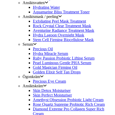
Ansiktsvatten
Hydrating Water
Aquamarine Bliss Treatment Toner
Ansiktsmask / peeling
Exfoliating Peel Mask Treatment
Rock Crystal Clear Treatment Mask
Aventurine Radiance Treatment Mask
Hydra Lagoon Overnight Mask
Stem Cell Firming Biocellulose Mask
Serum
Precious Oil
Hydra Miracle Serum
Ruby Passion Probiotic Lifting Serum
Pearl Luminous Gentle PHA Serum
Gold Magician Firming Oil
Golden Elixir Self Tan Drops
Ögonkräm
Precious Eye Cream
Ansiktskräm
Skin Detox Moisturiser
Skin Perfect Moisturiser
Amethyst Obsession Probiotic Light Cream
Rose Quartz Supreme Probiotic Rich Cream
Diamond Extreme Pro Collagen Super Rich
Cream