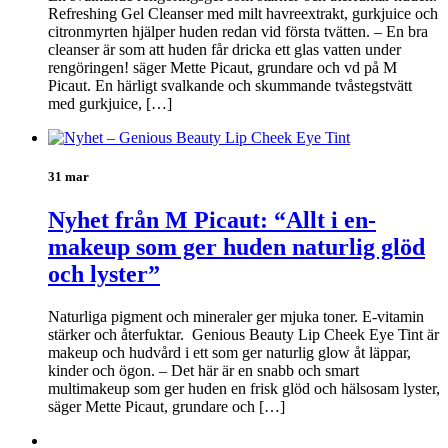
Refreshing Gel Cleanser med milt havreextrakt, gurkjuice och
citronmyrten hjälper huden redan vid första tvätten. – En bra
cleanser är som att huden får dricka ett glas vatten under
rengöringen! säger Mette Picaut, grundare och vd på M
Picaut. En härligt svalkande och skummande tvåstegstvätt
med gurkjuice, […]
31 mar
Nyhet från M Picaut: “Allt i en-
makeup som ger huden naturlig glöd
och lyster”
Naturliga pigment och mineraler ger mjuka toner. E-vitamin
stärker och återfuktar. Genious Beauty Lip Cheek Eye Tint är
makeup och hudvård i ett som ger naturlig glow åt läppar,
kinder och ögon. – Det här är en snabb och smart
multimakeup som ger huden en frisk glöd och hälsosam lyster,
säger Mette Picaut, grundare och […]