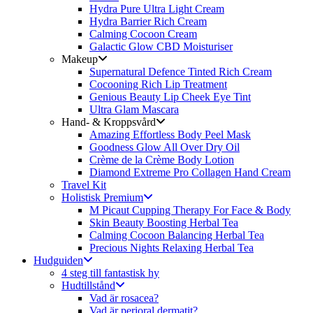
Hydra Pure Ultra Light Cream
Hydra Barrier Rich Cream
Calming Cocoon Cream
Galactic Glow CBD Moisturiser
Makeup
Supernatural Defence Tinted Rich Cream
Cocooning Rich Lip Treatment
Genious Beauty Lip Cheek Eye Tint
Ultra Glam Mascara
Hand- & Kroppsvård
Amazing Effortless Body Peel Mask
Goodness Glow All Over Dry Oil
Crème de la Crème Body Lotion
Diamond Extreme Pro Collagen Hand Cream
Travel Kit
Holistisk Premium
M Picaut Cupping Therapy For Face & Body
Skin Beauty Boosting Herbal Tea
Calming Cocoon Balancing Herbal Tea
Precious Nights Relaxing Herbal Tea
Hudguiden
4 steg till fantastisk hy
Hudtillstånd
Vad är rosacea?
Vad är perioral dermatit?