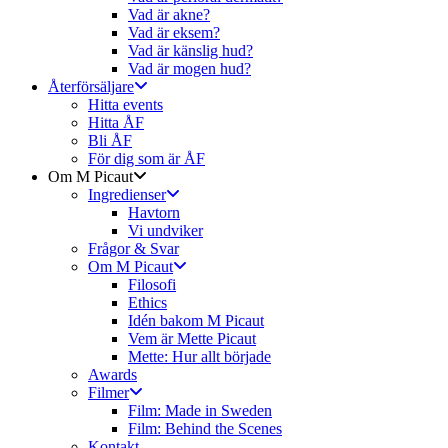
Vad är akne?
Vad är eksem?
Vad är känslig hud?
Vad är mogen hud?
Återförsäljare
Hitta events
Hitta ÅF
Bli ÅF
För dig som är ÅF
Om M Picaut
Ingredienser
Havtorn
Vi undviker
Frågor & Svar
Om M Picaut
Filosofi
Ethics
Idén bakom M Picaut
Vem är Mette Picaut
Mette: Hur allt började
Awards
Filmer
Film: Made in Sweden
Film: Behind the Scenes
Kontakt