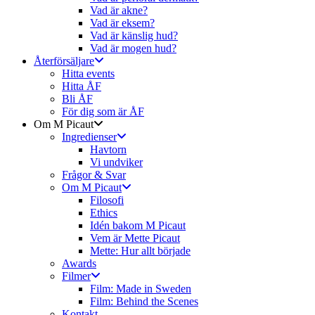
Vad är akne?
Vad är eksem?
Vad är känslig hud?
Vad är mogen hud?
Återförsäljare
Hitta events
Hitta ÅF
Bli ÅF
För dig som är ÅF
Om M Picaut
Ingredienser
Havtorn
Vi undviker
Frågor & Svar
Om M Picaut
Filosofi
Ethics
Idén bakom M Picaut
Vem är Mette Picaut
Mette: Hur allt började
Awards
Filmer
Film: Made in Sweden
Film: Behind the Scenes
Kontakt