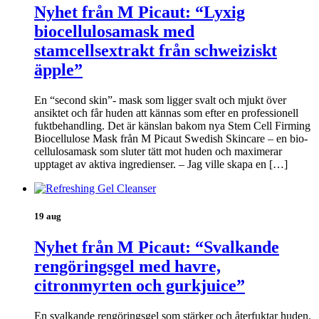
Nyhet från M Picaut: “Lyxig
biocellulosamask med
stamcellsextrakt från schweiziskt
äpple”
En “second skin”- mask som ligger svalt och mjukt över
ansiktet och får huden att kännas som efter en professionell
fuktbehandling. Det är känslan bakom nya Stem Cell Firming
Biocellulose Mask från M Picaut Swedish Skincare – en bio-
cellulosamask som sluter tätt mot huden och maximerar
upptaget av aktiva ingredienser. – Jag ville skapa en […]
19 aug
Nyhet från M Picaut: “Svalkande
rengöringsgel med havre,
citronmyrten och gurkjuice”
En svalkande rengöringsgel som stärker och återfuktar huden.