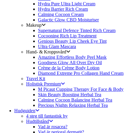
Hydra Pure Ultra Light Cream
Hydra Barrier Rich Cream
Calming Cocoon Cream
Galactic Glow CBD Moisturiser
Makeup
Supernatural Defence Tinted Rich Cream
Cocooning Rich Lip Treatment
Genious Beauty Lip Cheek Eye Tint
Ultra Glam Mascara
Hand- & Kroppsvård
Amazing Effortless Body Peel Mask
Goodness Glow All Over Dry Oil
Crème de la Crème Body Lotion
Diamond Extreme Pro Collagen Hand Cream
Travel Kit
Holistisk Premium
M Picaut Cupping Therapy For Face & Body
Skin Beauty Boosting Herbal Tea
Calming Cocoon Balancing Herbal Tea
Precious Nights Relaxing Herbal Tea
Hudguiden
4 steg till fantastisk hy
Hudtillstånd
Vad är rosacea?
Vad är perioral dermatit?