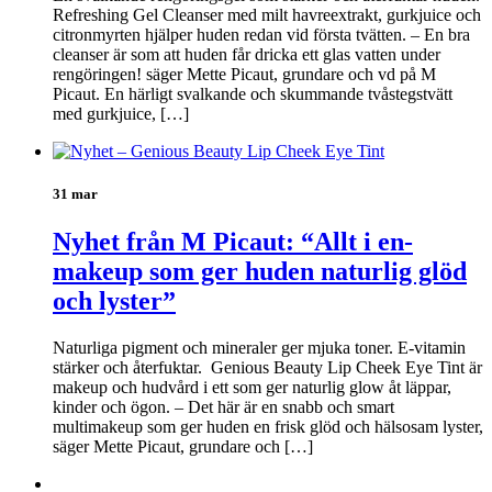
Refreshing Gel Cleanser med milt havreextrakt, gurkjuice och
citronmyrten hjälper huden redan vid första tvätten. – En bra
cleanser är som att huden får dricka ett glas vatten under
rengöringen! säger Mette Picaut, grundare och vd på M
Picaut. En härligt svalkande och skummande tvåstegstvätt
med gurkjuice, […]
31 mar
Nyhet från M Picaut: “Allt i en-
makeup som ger huden naturlig glöd
och lyster”
Naturliga pigment och mineraler ger mjuka toner. E-vitamin
stärker och återfuktar. Genious Beauty Lip Cheek Eye Tint är
makeup och hudvård i ett som ger naturlig glow åt läppar,
kinder och ögon. – Det här är en snabb och smart
multimakeup som ger huden en frisk glöd och hälsosam lyster,
säger Mette Picaut, grundare och […]