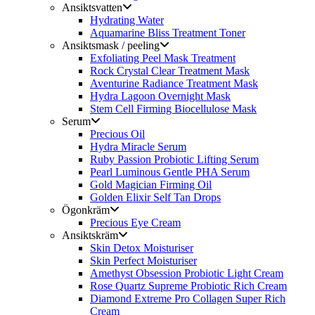
Ansiktsvatten
Hydrating Water
Aquamarine Bliss Treatment Toner
Ansiktsmask / peeling
Exfoliating Peel Mask Treatment
Rock Crystal Clear Treatment Mask
Aventurine Radiance Treatment Mask
Hydra Lagoon Overnight Mask
Stem Cell Firming Biocellulose Mask
Serum
Precious Oil
Hydra Miracle Serum
Ruby Passion Probiotic Lifting Serum
Pearl Luminous Gentle PHA Serum
Gold Magician Firming Oil
Golden Elixir Self Tan Drops
Ögonkräm
Precious Eye Cream
Ansiktskräm
Skin Detox Moisturiser
Skin Perfect Moisturiser
Amethyst Obsession Probiotic Light Cream
Rose Quartz Supreme Probiotic Rich Cream
Diamond Extreme Pro Collagen Super Rich
Cream