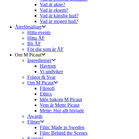
Vad är akne?
Vad är eksem?
Vad är känslig hud?
Vad är mogen hud?
Återförsäljare
Hitta events
Hitta ÅF
Bli ÅF
För dig som är ÅF
Om M Picaut
Ingredienser
Havtorn
Vi undviker
Frågor & Svar
Om M Picaut
Filosofi
Ethics
Idén bakom M Picaut
Vem är Mette Picaut
Mette: Hur allt började
Awards
Filmer
Film: Made in Sweden
Film: Behind the Scenes
Kontakt