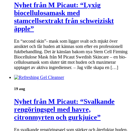
Nyhet från M Picaut: “Lyxig
biocellulosamask med
stamcellsextrakt från schweiziskt
äpple”
En “second skin”- mask som ligger svalt och mjukt över
ansiktet och får huden att kännas som efter en professionell
fuktbehandling. Det är känslan bakom nya Stem Cell Firming
Biocellulose Mask från M Picaut Swedish Skincare – en bio-
cellulosamask som sluter tätt mot huden och maximerar
upptaget av aktiva ingredienser. – Jag ville skapa en […]
19 aug
Nyhet från M Picaut: “Svalkande
rengöringsgel med havre,
citronmyrten och gurkjuice”
En svalkande rengöringsgel som stärker och återfuktar huden.