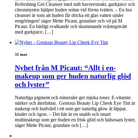
Refreshing Gel Cleanser med milt havreextrakt, gurkjuice och
citronmyrten hjälper huden redan vid första tvätten. – En bra
cleanser är som att huden får dricka ett glas vatten under
rengöringen! säger Mette Picaut, grundare och vd på M
Picaut. En härligt svalkande och skummande tvåstegstvätt
med gurkjuice, […]
31 mar
Nyhet från M Picaut: “Allt i en-
makeup som ger huden naturlig glöd
och lyster”
Naturliga pigment och mineraler ger mjuka toner. E-vitamin
stärker och återfuktar. Genious Beauty Lip Cheek Eye Tint är
makeup och hudvård i ett som ger naturlig glow åt läppar,
kinder och ögon. – Det här är en snabb och smart
multimakeup som ger huden en frisk glöd och hälsosam lyster,
säger Mette Picaut, grundare och […]