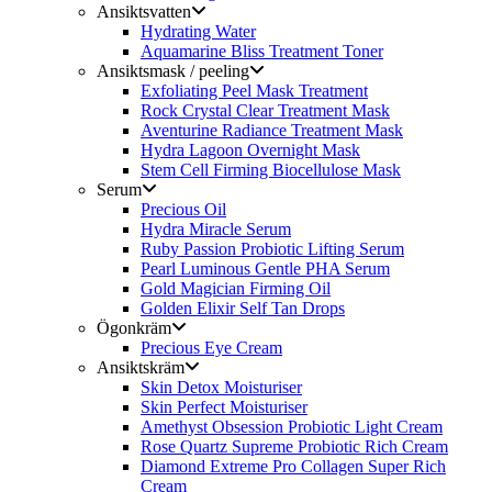
Ansiktsvatten
Hydrating Water
Aquamarine Bliss Treatment Toner
Ansiktsmask / peeling
Exfoliating Peel Mask Treatment
Rock Crystal Clear Treatment Mask
Aventurine Radiance Treatment Mask
Hydra Lagoon Overnight Mask
Stem Cell Firming Biocellulose Mask
Serum
Precious Oil
Hydra Miracle Serum
Ruby Passion Probiotic Lifting Serum
Pearl Luminous Gentle PHA Serum
Gold Magician Firming Oil
Golden Elixir Self Tan Drops
Ögonkräm
Precious Eye Cream
Ansiktskräm
Skin Detox Moisturiser
Skin Perfect Moisturiser
Amethyst Obsession Probiotic Light Cream
Rose Quartz Supreme Probiotic Rich Cream
Diamond Extreme Pro Collagen Super Rich
Cream