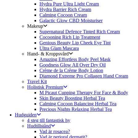
Hydra Pure Ultra Light Cream
Hydra Barrier Rich Cream
Calming Cocoon Cream
Galactic Glow CBD Moisturiser
Makeup
Supernatural Defence Tinted Rich Cream
Cocooning Rich Lip Treatment
Genious Beauty Lip Cheek Eye Tint
Ultra Glam Mascara
Hand- & Kroppsvård
Amazing Effortless Body Peel Mask
Goodness Glow All Over Dry Oil
Crème de la Crème Body Lotion
Diamond Extreme Pro Collagen Hand Cream
Travel Kit
Holistisk Premium
M Picaut Cupping Therapy For Face & Body
Skin Beauty Boosting Herbal Tea
Calming Cocoon Balancing Herbal Tea
Precious Nights Relaxing Herbal Tea
Hudguiden
4 steg till fantastisk hy
Hudtillstånd
Vad är rosacea?
Vad är perioral dermatit?