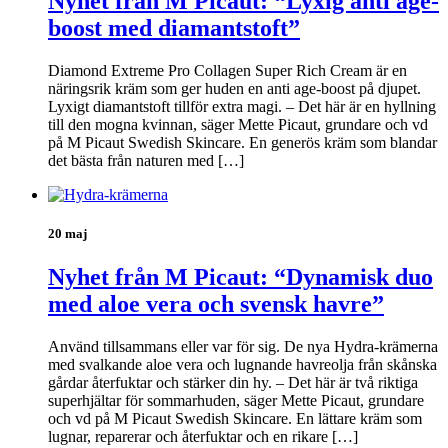
Nyhet från M Picaut: “Lyxig anti age-
boost med diamantstoft”
Diamond Extreme Pro Collagen Super Rich Cream är en
näringsrik kräm som ger huden en anti age-boost på djupet.
Lyxigt diamantstoft tillför extra magi. – Det här är en hyllning
till den mogna kvinnan, säger Mette Picaut, grundare och vd
på M Picaut Swedish Skincare. En generös kräm som blandar
det bästa från naturen med […]
20 maj
Nyhet från M Picaut: “Dynamisk duo
med aloe vera och svensk havre”
Använd tillsammans eller var för sig. De nya Hydra-krämerna
med svalkande aloe vera och lugnande havreolja från skånska
gårdar återfuktar och stärker din hy. – Det här är två riktiga
superhjältar för sommarhuden, säger Mette Picaut, grundare
och vd på M Picaut Swedish Skincare. En lättare kräm som
lugnar, reparerar och återfuktar och en rikare […]