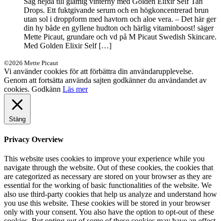
Säg hejdå till glåmig vinterhy med Golden Elixir Self Tan
Drops. Ett fuktgivande serum och en högkoncentrerad brun
utan sol i droppform med havtorn och aloe vera. – Det här ger
din hy både en gyllene hudton och härlig vitaminboost! säger
Mette Picaut, grundare och vd på M Picaut Swedish Skincare.
Med Golden Elixir Self […]
©2026 Mette Picaut
Vi använder cookies för att förbättra din användarupplevelse.
Genom att fortsätta använda sajten godkänner du användandet av
cookies.
Godkänn
Läs mer
Stäng
Privacy Overview
This website uses cookies to improve your experience while you
navigate through the website. Out of these cookies, the cookies that
are categorized as necessary are stored on your browser as they are
essential for the working of basic functionalities of the website. We
also use third-party cookies that help us analyze and understand how
you use this website. These cookies will be stored in your browser
only with your consent. You also have the option to opt-out of these
cookies. But opting out of some of these cookies may have an effect