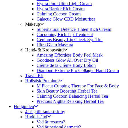
Hydra Pure Ultra Light Cream
Hydra Barrier Rich Cream
Calming Cocoon Cream
Galactic Glow CBD Moisturiser
Makeup
Supernatural Defence Tinted Rich Cream
Cocooning Rich Lip Treatment
Genious Beauty Lip Cheek Eye Tint
Ultra Glam Mascara
Hand- & Kroppsvård
Amazing Effortless Body Peel Mask
Goodness Glow All Over Dry Oil
Crème de la Crème Body Lotion
Diamond Extreme Pro Collagen Hand Cream
Travel Kit
Holistisk Premium
M Picaut Cupping Therapy For Face & Body
Skin Beauty Boosting Herbal Tea
Calming Cocoon Balancing Herbal Tea
Precious Nights Relaxing Herbal Tea
Hudguiden
4 steg till fantastisk hy
Hudtillstånd
Vad är rosacea?
Vad är perioral dermatit?