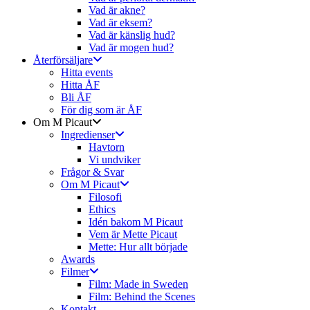
Vad är akne?
Vad är eksem?
Vad är känslig hud?
Vad är mogen hud?
Återförsäljare
Hitta events
Hitta ÅF
Bli ÅF
För dig som är ÅF
Om M Picaut
Ingredienser
Havtorn
Vi undviker
Frågor & Svar
Om M Picaut
Filosofi
Ethics
Idén bakom M Picaut
Vem är Mette Picaut
Mette: Hur allt började
Awards
Filmer
Film: Made in Sweden
Film: Behind the Scenes
Kontakt