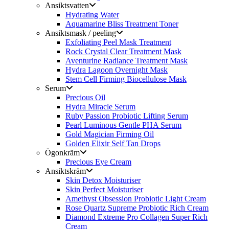
Ansiktsvatten
Hydrating Water
Aquamarine Bliss Treatment Toner
Ansiktsmask / peeling
Exfoliating Peel Mask Treatment
Rock Crystal Clear Treatment Mask
Aventurine Radiance Treatment Mask
Hydra Lagoon Overnight Mask
Stem Cell Firming Biocellulose Mask
Serum
Precious Oil
Hydra Miracle Serum
Ruby Passion Probiotic Lifting Serum
Pearl Luminous Gentle PHA Serum
Gold Magician Firming Oil
Golden Elixir Self Tan Drops
Ögonkräm
Precious Eye Cream
Ansiktskräm
Skin Detox Moisturiser
Skin Perfect Moisturiser
Amethyst Obsession Probiotic Light Cream
Rose Quartz Supreme Probiotic Rich Cream
Diamond Extreme Pro Collagen Super Rich
Cream