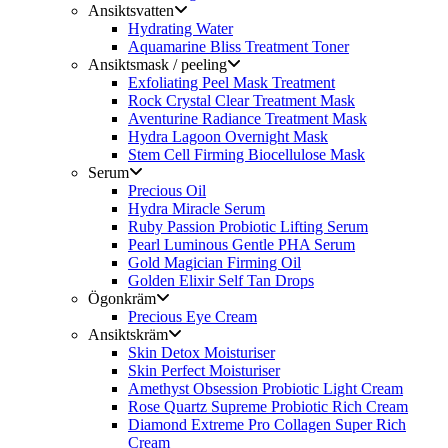
Ansiktsvatten
Hydrating Water
Aquamarine Bliss Treatment Toner
Ansiktsmask / peeling
Exfoliating Peel Mask Treatment
Rock Crystal Clear Treatment Mask
Aventurine Radiance Treatment Mask
Hydra Lagoon Overnight Mask
Stem Cell Firming Biocellulose Mask
Serum
Precious Oil
Hydra Miracle Serum
Ruby Passion Probiotic Lifting Serum
Pearl Luminous Gentle PHA Serum
Gold Magician Firming Oil
Golden Elixir Self Tan Drops
Ögonkräm
Precious Eye Cream
Ansiktskräm
Skin Detox Moisturiser
Skin Perfect Moisturiser
Amethyst Obsession Probiotic Light Cream
Rose Quartz Supreme Probiotic Rich Cream
Diamond Extreme Pro Collagen Super Rich
Cream