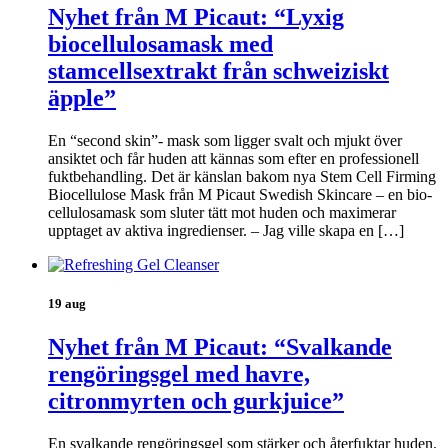
Nyhet från M Picaut: “Lyxig
biocellulosamask med
stamcellsextrakt från schweiziskt
äpple”
En “second skin”- mask som ligger svalt och mjukt över
ansiktet och får huden att kännas som efter en professionell
fuktbehandling. Det är känslan bakom nya Stem Cell Firming
Biocellulose Mask från M Picaut Swedish Skincare – en bio-
cellulosamask som sluter tätt mot huden och maximerar
upptaget av aktiva ingredienser. – Jag ville skapa en […]
19 aug
Nyhet från M Picaut: “Svalkande
rengöringsgel med havre,
citronmyrten och gurkjuice”
En svalkande rengöringsgel som stärker och återfuktar huden.