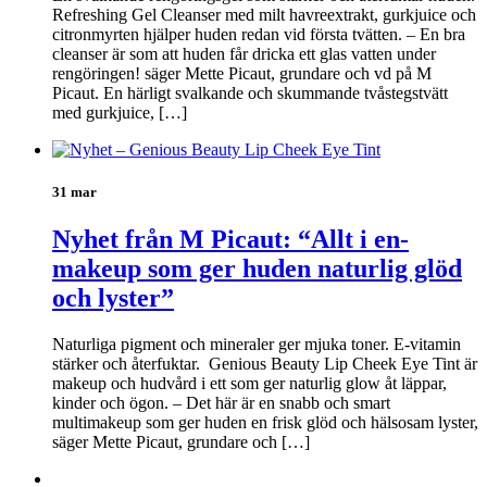
Refreshing Gel Cleanser med milt havreextrakt, gurkjuice och
citronmyrten hjälper huden redan vid första tvätten. – En bra
cleanser är som att huden får dricka ett glas vatten under
rengöringen! säger Mette Picaut, grundare och vd på M
Picaut. En härligt svalkande och skummande tvåstegstvätt
med gurkjuice, […]
31 mar
Nyhet från M Picaut: “Allt i en-
makeup som ger huden naturlig glöd
och lyster”
Naturliga pigment och mineraler ger mjuka toner. E-vitamin
stärker och återfuktar. Genious Beauty Lip Cheek Eye Tint är
makeup och hudvård i ett som ger naturlig glow åt läppar,
kinder och ögon. – Det här är en snabb och smart
multimakeup som ger huden en frisk glöd och hälsosam lyster,
säger Mette Picaut, grundare och […]