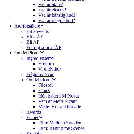
Vad är akne?
Vad är eksem?
Vad är känslig hud?
Vad är mogen hud?
Återförsäljare
Hitta events
Hitta ÅF
Bli ÅF
För dig som är ÅF
Om M Picaut
Ingredienser
Havtorn
Vi undviker
Frågor & Svar
Om M Picaut
Filosofi
Ethics
Idén bakom M Picaut
Vem är Mette Picaut
Mette: Hur allt började
Awards
Filmer
Film: Made in Sweden
Film: Behind the Scenes
Kontakt