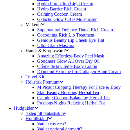
Hydra Pure Ultra Light Cream
Hydra Barrier Rich Cream
Calming Cocoon Cream
Galactic Glow CBD Moisturiser
Makeup
Supernatural Defence Tinted Rich Cream
Cocooning Rich Lip Treatment
Genious Beauty Lip Cheek Eye Tint
Ultra Glam Mascara
Hand- & Kroppsvård
Amazing Effortless Body Peel Mask
Goodness Glow All Over Dry Oil
Crème de la Crème Body Lotion
Diamond Extreme Pro Collagen Hand Cream
Travel Kit
Holistisk Premium
M Picaut Cupping Therapy For Face & Body
Skin Beauty Boosting Herbal Tea
Calming Cocoon Balancing Herbal Tea
Precious Nights Relaxing Herbal Tea
Hudguiden
4 steg till fantastisk hy
Hudtillstånd
Vad är rosacea?
Vad är perioral dermatit?