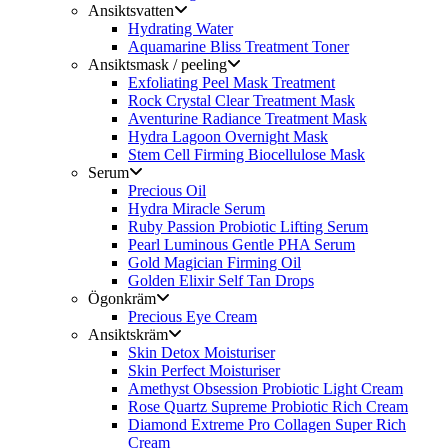
Ansiktsvatten
Hydrating Water
Aquamarine Bliss Treatment Toner
Ansiktsmask / peeling
Exfoliating Peel Mask Treatment
Rock Crystal Clear Treatment Mask
Aventurine Radiance Treatment Mask
Hydra Lagoon Overnight Mask
Stem Cell Firming Biocellulose Mask
Serum
Precious Oil
Hydra Miracle Serum
Ruby Passion Probiotic Lifting Serum
Pearl Luminous Gentle PHA Serum
Gold Magician Firming Oil
Golden Elixir Self Tan Drops
Ögonkräm
Precious Eye Cream
Ansiktskräm
Skin Detox Moisturiser
Skin Perfect Moisturiser
Amethyst Obsession Probiotic Light Cream
Rose Quartz Supreme Probiotic Rich Cream
Diamond Extreme Pro Collagen Super Rich
Cream