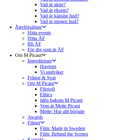
Vad är akne?
Vad är eksem?
Vad är känslig hud?
Vad är mogen hud?
Återförsäljare
Hitta events
Hitta ÅF
Bli ÅF
För dig som är ÅF
Om M Picaut
Ingredienser
Havtorn
Vi undviker
Frågor & Svar
Om M Picaut
Filosofi
Ethics
Idén bakom M Picaut
Vem är Mette Picaut
Mette: Hur allt började
Awards
Filmer
Film: Made in Sweden
Film: Behind the Scenes
Kontakt