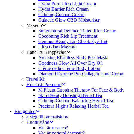
Hydra Pure Ultra Light Cream
Hydra Barrier Rich Cream
Calming Cocoon Cream
Galactic Glow CBD Moisturiser
Makeup
Supernatural Defence Tinted Rich Cream
Cocooning Rich Lip Treatment
Genious Beauty Lip Cheek Eye Tint
Ultra Glam Mascara
Hand- & Kroppsvård
Amazing Effortless Body Peel Mask
Goodness Glow All Over Dry Oil
Crème de la Crème Body Lotion
Diamond Extreme Pro Collagen Hand Cream
Travel Kit
Holistisk Premium
M Picaut Cupping Therapy For Face & Body
Skin Beauty Boosting Herbal Tea
Calming Cocoon Balancing Herbal Tea
Precious Nights Relaxing Herbal Tea
Hudguiden
4 steg till fantastisk hy
Hudtillstånd
Vad är rosacea?
Vad är perioral dermatit?