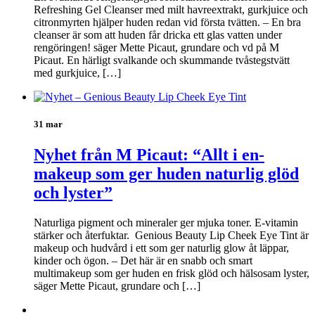
Refreshing Gel Cleanser med milt havreextrakt, gurkjuice och
citronmyrten hjälper huden redan vid första tvätten. – En bra
cleanser är som att huden får dricka ett glas vatten under
rengöringen! säger Mette Picaut, grundare och vd på M
Picaut. En härligt svalkande och skummande tvåstegstvätt
med gurkjuice, […]
31 mar
Nyhet från M Picaut: “Allt i en-
makeup som ger huden naturlig glöd
och lyster”
Naturliga pigment och mineraler ger mjuka toner. E-vitamin
stärker och återfuktar. Genious Beauty Lip Cheek Eye Tint är
makeup och hudvård i ett som ger naturlig glow åt läppar,
kinder och ögon. – Det här är en snabb och smart
multimakeup som ger huden en frisk glöd och hälsosam lyster,
säger Mette Picaut, grundare och […]