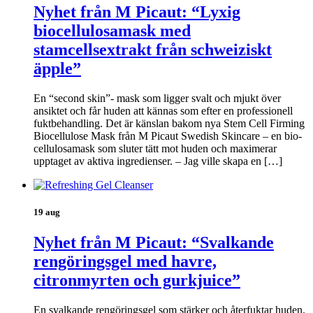
Nyhet från M Picaut: “Lyxig
biocellulosamask med
stamcellsextrakt från schweiziskt
äpple”
En “second skin”- mask som ligger svalt och mjukt över
ansiktet och får huden att kännas som efter en professionell
fuktbehandling. Det är känslan bakom nya Stem Cell Firming
Biocellulose Mask från M Picaut Swedish Skincare – en bio-
cellulosamask som sluter tätt mot huden och maximerar
upptaget av aktiva ingredienser. – Jag ville skapa en […]
19 aug
Nyhet från M Picaut: “Svalkande
rengöringsgel med havre,
citronmyrten och gurkjuice”
En svalkande rengöringsgel som stärker och återfuktar huden.