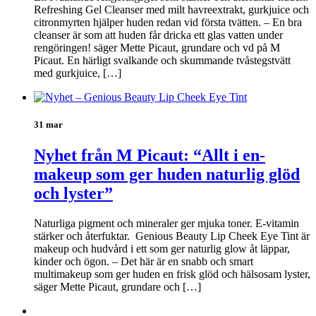
Refreshing Gel Cleanser med milt havreextrakt, gurkjuice och
citronmyrten hjälper huden redan vid första tvätten. – En bra
cleanser är som att huden får dricka ett glas vatten under
rengöringen! säger Mette Picaut, grundare och vd på M
Picaut. En härligt svalkande och skummande tvåstegstvätt
med gurkjuice, […]
31 mar
Nyhet från M Picaut: “Allt i en-
makeup som ger huden naturlig glöd
och lyster”
Naturliga pigment och mineraler ger mjuka toner. E-vitamin
stärker och återfuktar. Genious Beauty Lip Cheek Eye Tint är
makeup och hudvård i ett som ger naturlig glow åt läppar,
kinder och ögon. – Det här är en snabb och smart
multimakeup som ger huden en frisk glöd och hälsosam lyster,
säger Mette Picaut, grundare och […]