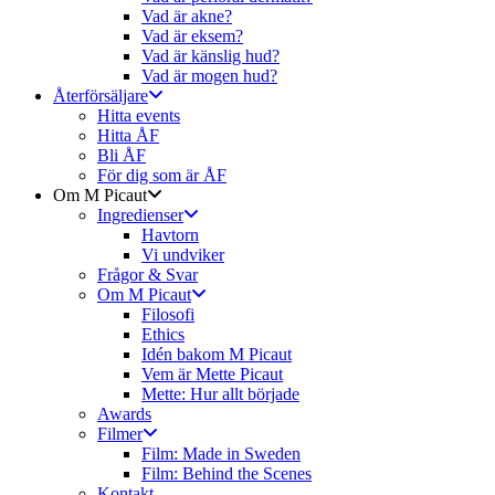
Vad är akne?
Vad är eksem?
Vad är känslig hud?
Vad är mogen hud?
Återförsäljare
Hitta events
Hitta ÅF
Bli ÅF
För dig som är ÅF
Om M Picaut
Ingredienser
Havtorn
Vi undviker
Frågor & Svar
Om M Picaut
Filosofi
Ethics
Idén bakom M Picaut
Vem är Mette Picaut
Mette: Hur allt började
Awards
Filmer
Film: Made in Sweden
Film: Behind the Scenes
Kontakt