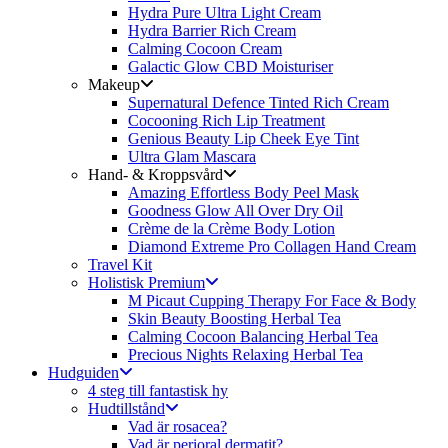
Hydra Pure Ultra Light Cream
Hydra Barrier Rich Cream
Calming Cocoon Cream
Galactic Glow CBD Moisturiser
Makeup
Supernatural Defence Tinted Rich Cream
Cocooning Rich Lip Treatment
Genious Beauty Lip Cheek Eye Tint
Ultra Glam Mascara
Hand- & Kroppsvård
Amazing Effortless Body Peel Mask
Goodness Glow All Over Dry Oil
Crème de la Crème Body Lotion
Diamond Extreme Pro Collagen Hand Cream
Travel Kit
Holistisk Premium
M Picaut Cupping Therapy For Face & Body
Skin Beauty Boosting Herbal Tea
Calming Cocoon Balancing Herbal Tea
Precious Nights Relaxing Herbal Tea
Hudguiden
4 steg till fantastisk hy
Hudtillstånd
Vad är rosacea?
Vad är perioral dermatit?