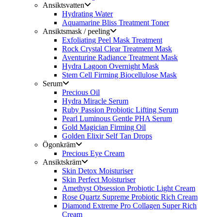
Ansiktsvatten
Hydrating Water
Aquamarine Bliss Treatment Toner
Ansiktsmask / peeling
Exfoliating Peel Mask Treatment
Rock Crystal Clear Treatment Mask
Aventurine Radiance Treatment Mask
Hydra Lagoon Overnight Mask
Stem Cell Firming Biocellulose Mask
Serum
Precious Oil
Hydra Miracle Serum
Ruby Passion Probiotic Lifting Serum
Pearl Luminous Gentle PHA Serum
Gold Magician Firming Oil
Golden Elixir Self Tan Drops
Ögonkräm
Precious Eye Cream
Ansiktskräm
Skin Detox Moisturiser
Skin Perfect Moisturiser
Amethyst Obsession Probiotic Light Cream
Rose Quartz Supreme Probiotic Rich Cream
Diamond Extreme Pro Collagen Super Rich
Cream