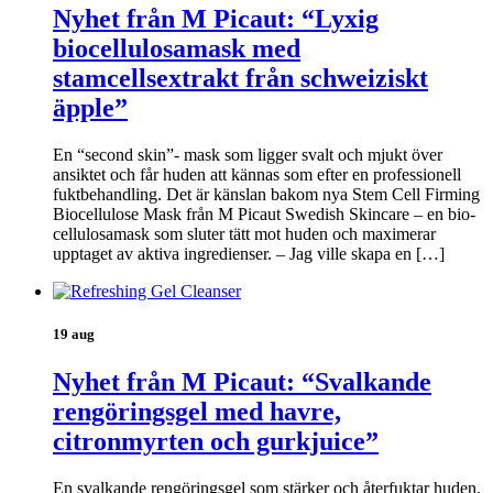
Nyhet från M Picaut: “Lyxig
biocellulosamask med
stamcellsextrakt från schweiziskt
äpple”
En “second skin”- mask som ligger svalt och mjukt över
ansiktet och får huden att kännas som efter en professionell
fuktbehandling. Det är känslan bakom nya Stem Cell Firming
Biocellulose Mask från M Picaut Swedish Skincare – en bio-
cellulosamask som sluter tätt mot huden och maximerar
upptaget av aktiva ingredienser. – Jag ville skapa en […]
19 aug
Nyhet från M Picaut: “Svalkande
rengöringsgel med havre,
citronmyrten och gurkjuice”
En svalkande rengöringsgel som stärker och återfuktar huden.