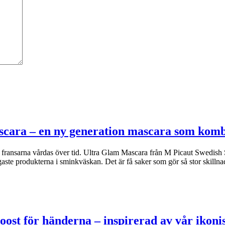
scara – en ny generation mascara som kom
om fransarna vårdas över tid. Ultra Glam Mascara från M Picaut Swedish 
ste produkterna i sminkväskan. Det är få saker som gör så stor skilln
oost för händerna – inspirerad av vår iko