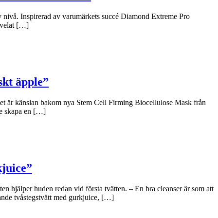
y nivå. Inspirerad av varumärkets succé Diamond Extreme Pro
 velat […]
skt äpple”
 Det är känslan bakom nya Stem Cell Firming Biocellulose Mask från
le skapa en […]
kjuice”
n hjälper huden redan vid första tvätten. – En bra cleanser är som att
ande tvåstegstvätt med gurkjuice, […]