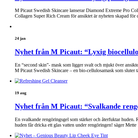
M Picaut Swedish Skincare lanserar Diamond Extreme Pro Coll
Collagen Super Rich Cream för ansiktet är nyheten skapad för 
24 jan
Nyhet från M Picaut: “Lyxig biocellul
En “second skin”- mask som ligger svalt och mjukt över ansikt
M Picaut Swedish Skincare – en bio-cellulosamask som sluter t
19 aug
Nyhet från M Picaut: “Svalkande reng
En svalkande rengöringsgel som stärker och återfuktar huden. Re
huden får dricka ett glas vatten under rengöringen! säger Mett