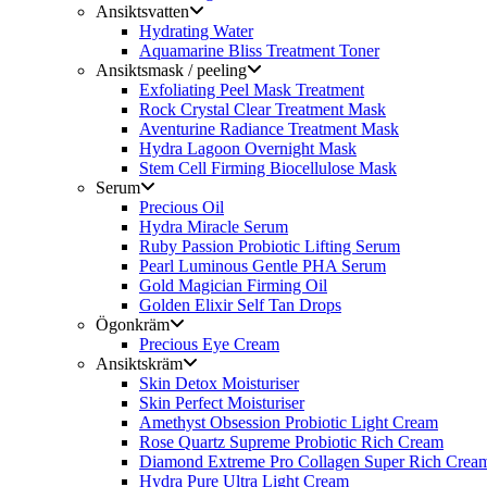
Ansiktsvatten
Hydrating Water
Aquamarine Bliss Treatment Toner
Ansiktsmask / peeling
Exfoliating Peel Mask Treatment
Rock Crystal Clear Treatment Mask
Aventurine Radiance Treatment Mask
Hydra Lagoon Overnight Mask
Stem Cell Firming Biocellulose Mask
Serum
Precious Oil
Hydra Miracle Serum
Ruby Passion Probiotic Lifting Serum
Pearl Luminous Gentle PHA Serum
Gold Magician Firming Oil
Golden Elixir Self Tan Drops
Ögonkräm
Precious Eye Cream
Ansiktskräm
Skin Detox Moisturiser
Skin Perfect Moisturiser
Amethyst Obsession Probiotic Light Cream
Rose Quartz Supreme Probiotic Rich Cream
Diamond Extreme Pro Collagen Super Rich Crea
Hydra Pure Ultra Light Cream