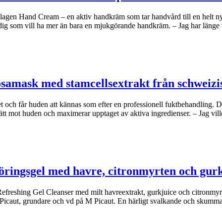
agen Hand Cream – en aktiv handkräm som tar handvård till en helt n
dig som vill ha mer än bara en mjukgörande handkräm. – Jag har länge
osamask med stamcellsextrakt från schweizi
et och får huden att kännas som efter en professionell fuktbehandling.
ätt mot huden och maximerar upptaget av aktiva ingredienser. – Jag vil
öringsgel med havre, citronmyrten och gur
freshing Gel Cleanser med milt havreextrakt, gurkjuice och citronmyrte
e Picaut, grundare och vd på M Picaut. En härligt svalkande och skumm