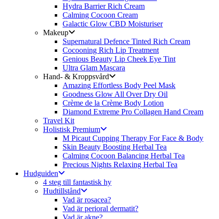
Hydra Barrier Rich Cream
Calming Cocoon Cream
Galactic Glow CBD Moisturiser
Makeup
Supernatural Defence Tinted Rich Cream
Cocooning Rich Lip Treatment
Genious Beauty Lip Cheek Eye Tint
Ultra Glam Mascara
Hand- & Kroppsvård
Amazing Effortless Body Peel Mask
Goodness Glow All Over Dry Oil
Crème de la Crème Body Lotion
Diamond Extreme Pro Collagen Hand Cream
Travel Kit
Holistisk Premium
M Picaut Cupping Therapy For Face & Body
Skin Beauty Boosting Herbal Tea
Calming Cocoon Balancing Herbal Tea
Precious Nights Relaxing Herbal Tea
Hudguiden
4 steg till fantastisk hy
Hudtillstånd
Vad är rosacea?
Vad är perioral dermatit?
Vad är akne?