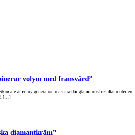
binerar volym med fransvård”
Skincare är en ny generation mascara där glamouröst resultat möter en
ad […]
niska diamantkräm”