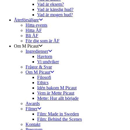
Vad är eksem?
Vad är känslig hud?
Vad är mogen hud?
Återförsäljare
Hitta events
Hitta ÅF
Bli ÅF
För dig som är ÅF
Om M Picaut
Ingredienser
Havtorn
Vi undviker
Frågor & Svar
Om M Picaut
Filosofi
Ethics
Idén bakom M Picaut
Vem är Mette Picaut
Mette: Hur allt började
Awards
Filmer
Film: Made in Sweden
Film: Behind the Scenes
Kontakt
Pressrum