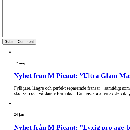
12 maj
Nyhet från M Picaut: ”Ultra Glam Ma
Fylligare, längre och perfekt separerade fransar – samtidigt s
skonsam och vårdande formula. – En mascara är en av de viktiga
24 jan
Nyhet från M Picaut: ”Lyxig pro age-b