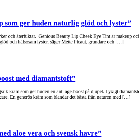
p som ger huden naturlig glöd och lyster”
rker och återfuktar. Genious Beauty Lip Cheek Eye Tint är makeup och 
glöd och hälsosam lyster, säger Mette Picaut, grundare och […]
boost med diamantstoft”
 kräm som ger huden en anti age-boost på djupet. Lyxigt diamantstoft 
care. En generös kräm som blandar det bästa från naturen med […]
ed aloe vera och svensk havre”