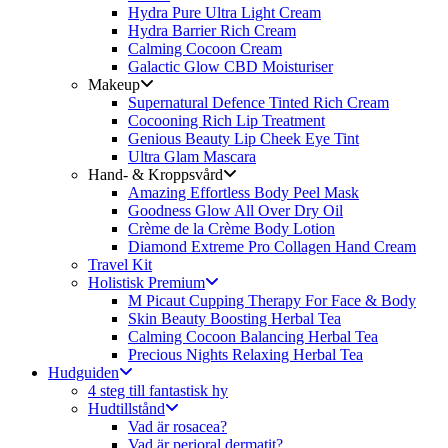
Hydra Pure Ultra Light Cream
Hydra Barrier Rich Cream
Calming Cocoon Cream
Galactic Glow CBD Moisturiser
Makeup
Supernatural Defence Tinted Rich Cream
Cocooning Rich Lip Treatment
Genious Beauty Lip Cheek Eye Tint
Ultra Glam Mascara
Hand- & Kroppsvård
Amazing Effortless Body Peel Mask
Goodness Glow All Over Dry Oil
Crème de la Crème Body Lotion
Diamond Extreme Pro Collagen Hand Cream
Travel Kit
Holistisk Premium
M Picaut Cupping Therapy For Face & Body
Skin Beauty Boosting Herbal Tea
Calming Cocoon Balancing Herbal Tea
Precious Nights Relaxing Herbal Tea
Hudguiden
4 steg till fantastisk hy
Hudtillstånd
Vad är rosacea?
Vad är perioral dermatit?