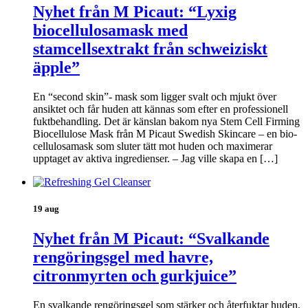
Nyhet från M Picaut: “Lyxig
biocellulosamask med
stamcellsextrakt från schweiziskt
äpple”
En “second skin”- mask som ligger svalt och mjukt över
ansiktet och får huden att kännas som efter en professionell
fuktbehandling. Det är känslan bakom nya Stem Cell Firming
Biocellulose Mask från M Picaut Swedish Skincare – en bio-
cellulosamask som sluter tätt mot huden och maximerar
upptaget av aktiva ingredienser. – Jag ville skapa en […]
19 aug
Nyhet från M Picaut: “Svalkande
rengöringsgel med havre,
citronmyrten och gurkjuice”
En svalkande rengöringsgel som stärker och återfuktar huden.