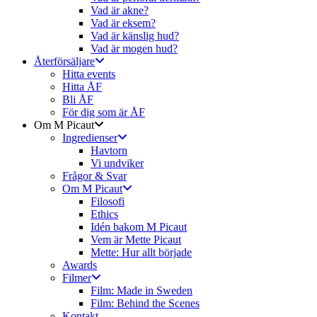
Vad är akne?
Vad är eksem?
Vad är känslig hud?
Vad är mogen hud?
Återförsäljare
Hitta events
Hitta ÅF
Bli ÅF
För dig som är ÅF
Om M Picaut
Ingredienser
Havtorn
Vi undviker
Frågor & Svar
Om M Picaut
Filosofi
Ethics
Idén bakom M Picaut
Vem är Mette Picaut
Mette: Hur allt började
Awards
Filmer
Film: Made in Sweden
Film: Behind the Scenes
Kontakt