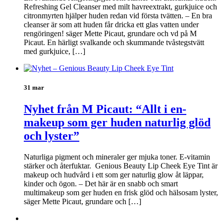
Refreshing Gel Cleanser med milt havreextrakt, gurkjuice och
citronmyrten hjälper huden redan vid första tvätten. – En bra
cleanser är som att huden får dricka ett glas vatten under
rengöringen! säger Mette Picaut, grundare och vd på M
Picaut. En härligt svalkande och skummande tvåstegstvätt
med gurkjuice, […]
31 mar
Nyhet från M Picaut: “Allt i en-
makeup som ger huden naturlig glöd
och lyster”
Naturliga pigment och mineraler ger mjuka toner. E-vitamin
stärker och återfuktar. Genious Beauty Lip Cheek Eye Tint är
makeup och hudvård i ett som ger naturlig glow åt läppar,
kinder och ögon. – Det här är en snabb och smart
multimakeup som ger huden en frisk glöd och hälsosam lyster,
säger Mette Picaut, grundare och […]