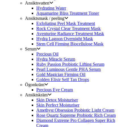
Ansiktsvatten
Hydrating Water
Aquamarine Bliss Treatment Toner
Ansiktsmask / peeling
Exfoliating Peel Mask Treatment
Rock Crystal Clear Treatment Mask
Aventurine Radiance Treatment Mask
Hydra Lagoon Overnight Mask
Stem Cell Firming Biocellulose Mask
Serum
Precious Oil
Hydra Miracle Serum
Ruby Passion Probiotic Lifting Serum
Pearl Luminous Gentle PHA Serum
Gold Magician Firming Oil
Golden Elixir Self Tan Drops
Ögonkräm
Precious Eye Cream
Ansiktskräm
Skin Detox Moisturiser
Skin Perfect Moisturiser
Amethyst Obsession Probiotic Light Cream
Rose Quartz Supreme Probiotic Rich Cream
Diamond Extreme Pro Collagen Super Rich
Cream