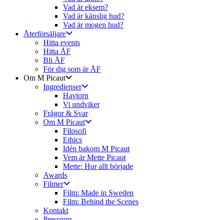
Vad är eksem?
Vad är känslig hud?
Vad är mogen hud?
Återförsäljare
Hitta events
Hitta ÅF
Bli ÅF
För dig som är ÅF
Om M Picaut
Ingredienser
Havtorn
Vi undviker
Frågor & Svar
Om M Picaut
Filosofi
Ethics
Idén bakom M Picaut
Vem är Mette Picaut
Mette: Hur allt började
Awards
Filmer
Film: Made in Sweden
Film: Behind the Scenes
Kontakt
Pressrum