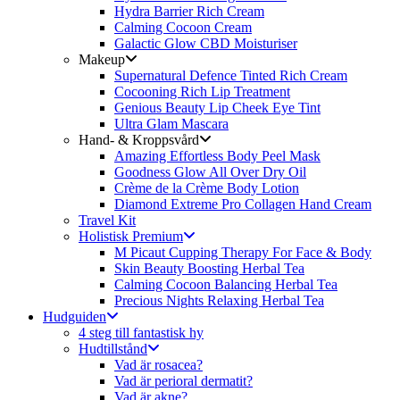
Hydra Barrier Rich Cream
Calming Cocoon Cream
Galactic Glow CBD Moisturiser
Makeup
Supernatural Defence Tinted Rich Cream
Cocooning Rich Lip Treatment
Genious Beauty Lip Cheek Eye Tint
Ultra Glam Mascara
Hand- & Kroppsvård
Amazing Effortless Body Peel Mask
Goodness Glow All Over Dry Oil
Crème de la Crème Body Lotion
Diamond Extreme Pro Collagen Hand Cream
Travel Kit
Holistisk Premium
M Picaut Cupping Therapy For Face & Body
Skin Beauty Boosting Herbal Tea
Calming Cocoon Balancing Herbal Tea
Precious Nights Relaxing Herbal Tea
Hudguiden
4 steg till fantastisk hy
Hudtillstånd
Vad är rosacea?
Vad är perioral dermatit?
Vad är akne?