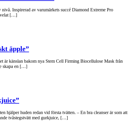
y nivå. Inspirerad av varumärkets succé Diamond Extreme Pro
 velat […]
skt äpple”
 Det är känslan bakom nya Stem Cell Firming Biocellulose Mask från
le skapa en […]
kjuice”
n hjälper huden redan vid första tvätten. – En bra cleanser är som att
ande tvåstegstvätt med gurkjuice, […]