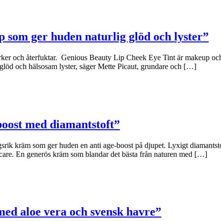
p som ger huden naturlig glöd och lyster”
rker och återfuktar. Genious Beauty Lip Cheek Eye Tint är makeup och 
glöd och hälsosam lyster, säger Mette Picaut, grundare och […]
boost med diamantstoft”
 kräm som ger huden en anti age-boost på djupet. Lyxigt diamantstoft 
care. En generös kräm som blandar det bästa från naturen med […]
ed aloe vera och svensk havre”