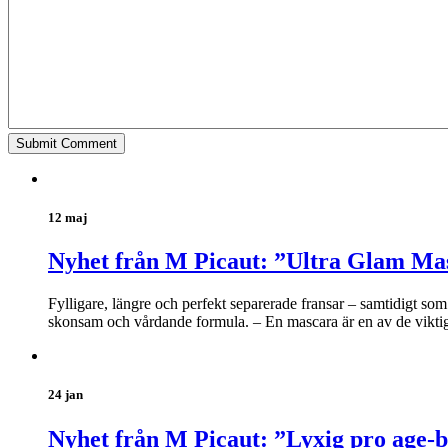
12 maj
Nyhet från M Picaut: ”Ultra Glam Ma
Fylligare, längre och perfekt separerade fransar – samtidigt s
skonsam och vårdande formula. – En mascara är en av de viktiga
24 jan
Nyhet från M Picaut: ”Lyxig pro age-b