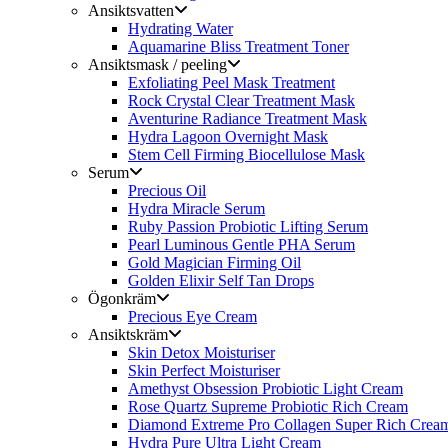
Ansiktsvatten
Hydrating Water
Aquamarine Bliss Treatment Toner
Ansiktsmask / peeling
Exfoliating Peel Mask Treatment
Rock Crystal Clear Treatment Mask
Aventurine Radiance Treatment Mask
Hydra Lagoon Overnight Mask
Stem Cell Firming Biocellulose Mask
Serum
Precious Oil
Hydra Miracle Serum
Ruby Passion Probiotic Lifting Serum
Pearl Luminous Gentle PHA Serum
Gold Magician Firming Oil
Golden Elixir Self Tan Drops
Ögonkräm
Precious Eye Cream
Ansiktskräm
Skin Detox Moisturiser
Skin Perfect Moisturiser
Amethyst Obsession Probiotic Light Cream
Rose Quartz Supreme Probiotic Rich Cream
Diamond Extreme Pro Collagen Super Rich Crea
Hydra Pure Ultra Light Cream