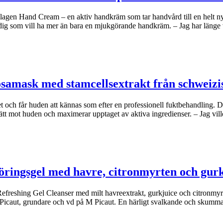
agen Hand Cream – en aktiv handkräm som tar handvård till en helt n
dig som vill ha mer än bara en mjukgörande handkräm. – Jag har länge
osamask med stamcellsextrakt från schweizi
et och får huden att kännas som efter en professionell fuktbehandling.
ätt mot huden och maximerar upptaget av aktiva ingredienser. – Jag vil
öringsgel med havre, citronmyrten och gur
freshing Gel Cleanser med milt havreextrakt, gurkjuice och citronmyrte
e Picaut, grundare och vd på M Picaut. En härligt svalkande och skumm