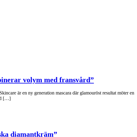
binerar volym med fransvård”
Skincare är en ny generation mascara där glamouröst resultat möter en
ad […]
niska diamantkräm”