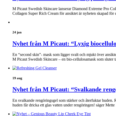
M Picaut Swedish Skincare lanserar Diamond Extreme Pro Coll
Collagen Super Rich Cream för ansiktet är nyheten skapad för 
24 jan
Nyhet från M Picaut: “Lyxig biocellul
En “second skin”- mask som ligger svalt och mjukt över ansikt
M Picaut Swedish Skincare – en bio-cellulosamask som sluter t
19 aug
Nyhet från M Picaut: “Svalkande reng
En svalkande rengöringsgel som stärker och återfuktar huden. Re
huden får dricka ett glas vatten under rengöringen! säger Mett