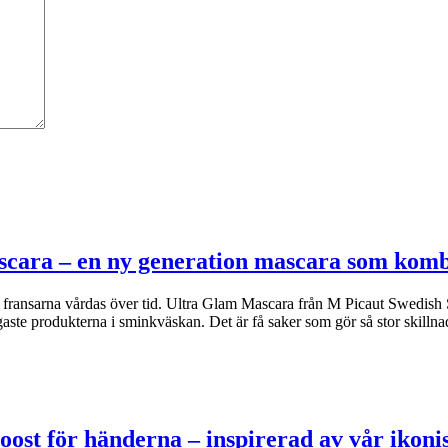
scara – en ny generation mascara som kom
om fransarna vårdas över tid. Ultra Glam Mascara från M Picaut Swedish 
ste produkterna i sminkväskan. Det är få saker som gör så stor skilln
oost för händerna – inspirerad av vår iko