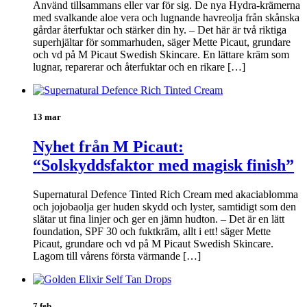
Använd tillsammans eller var för sig. De nya Hydra-krämerna
med svalkande aloe vera och lugnande havreolja från skånska
gårdar återfuktar och stärker din hy. – Det här är två riktiga
superhjältar för sommarhuden, säger Mette Picaut, grundare
och vd på M Picaut Swedish Skincare. En lättare kräm som
lugnar, reparerar och återfuktar och en rikare […]
13 mar
Nyhet från M Picaut:
“Solskyddsfaktor med magisk finish”
Supernatural Defence Tinted Rich Cream med akaciablomma
och jojobaolja ger huden skydd och lyster, samtidigt som den
slätar ut fina linjer och ger en jämn hudton. – Det är en lätt
foundation, SPF 30 och fuktkräm, allt i ett! säger Mette
Picaut, grundare och vd på M Picaut Swedish Skincare.
Lagom till vårens första värmande […]
7 feb