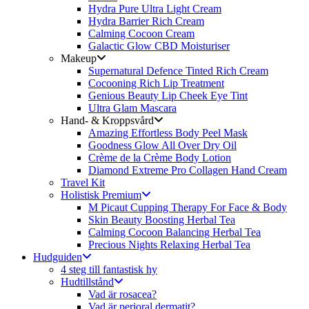
Hydra Pure Ultra Light Cream
Hydra Barrier Rich Cream
Calming Cocoon Cream
Galactic Glow CBD Moisturiser
Makeup
Supernatural Defence Tinted Rich Cream
Cocooning Rich Lip Treatment
Genious Beauty Lip Cheek Eye Tint
Ultra Glam Mascara
Hand- & Kroppsvård
Amazing Effortless Body Peel Mask
Goodness Glow All Over Dry Oil
Crème de la Crème Body Lotion
Diamond Extreme Pro Collagen Hand Cream
Travel Kit
Holistisk Premium
M Picaut Cupping Therapy For Face & Body
Skin Beauty Boosting Herbal Tea
Calming Cocoon Balancing Herbal Tea
Precious Nights Relaxing Herbal Tea
Hudguiden
4 steg till fantastisk hy
Hudtillstånd
Vad är rosacea?
Vad är perioral dermatit?