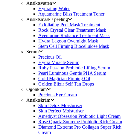
Ansiktsvatten
Hydrating Water
Aquamarine Bliss Treatment Toner
Ansiktsmask / peeling
Exfoliating Peel Mask Treatment
Rock Crystal Clear Treatment Mask
Aventurine Radiance Treatment Mask
Hydra Lagoon Overnight Mask
Stem Cell Firming Biocellulose Mask
Serum
Precious Oil
Hydra Miracle Serum
Ruby Passion Probiotic Lifting Serum
Pearl Luminous Gentle PHA Serum
Gold Magician Firming Oil
Golden Elixir Self Tan Drops
Ögonkräm
Precious Eye Cream
Ansiktskräm
Skin Detox Moisturiser
Skin Perfect Moisturiser
Amethyst Obsession Probiotic Light Cream
Rose Quartz Supreme Probiotic Rich Cream
Diamond Extreme Pro Collagen Super Rich
Cream