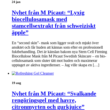
24 jan
Nyhet från M Picaut: “Lyxig
biocellulosamask med
stamcellsextrakt från schweiziskt
äpple”
En “second skin”- mask som ligger svalt och mjukt över
ansiktet och får huden att kännas som efter en professionell
fuktbehandling. Det är känslan bakom nya Stem Cell Firming
Biocellulose Mask från M Picaut Swedish Skincare – en bio-
cellulosamask som sluter tätt mot huden och maximerar
upptaget av aktiva ingredienser. – Jag ville skapa en […]
19 aug
Nyhet från M Picaut: “Svalkande
rengöringsgel med havre,
citronmyrten och gurkjuice”