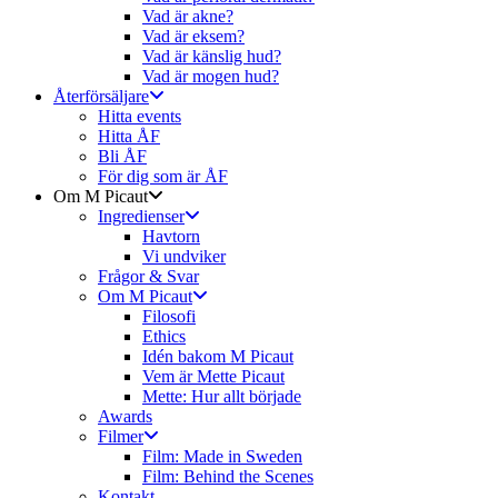
Vad är akne?
Vad är eksem?
Vad är känslig hud?
Vad är mogen hud?
Återförsäljare
Hitta events
Hitta ÅF
Bli ÅF
För dig som är ÅF
Om M Picaut
Ingredienser
Havtorn
Vi undviker
Frågor & Svar
Om M Picaut
Filosofi
Ethics
Idén bakom M Picaut
Vem är Mette Picaut
Mette: Hur allt började
Awards
Filmer
Film: Made in Sweden
Film: Behind the Scenes
Kontakt