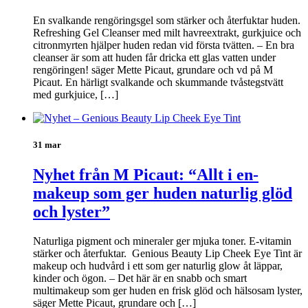
En svalkande rengöringsgel som stärker och återfuktar huden.
Refreshing Gel Cleanser med milt havreextrakt, gurkjuice och
citronmyrten hjälper huden redan vid första tvätten. – En bra
cleanser är som att huden får dricka ett glas vatten under
rengöringen! säger Mette Picaut, grundare och vd på M
Picaut. En härligt svalkande och skummande tvåstegstvätt
med gurkjuice, […]
31 mar
Nyhet från M Picaut: “Allt i en-
makeup som ger huden naturlig glöd
och lyster”
Naturliga pigment och mineraler ger mjuka toner. E-vitamin
stärker och återfuktar. Genious Beauty Lip Cheek Eye Tint är
makeup och hudvård i ett som ger naturlig glow åt läppar,
kinder och ögon. – Det här är en snabb och smart
multimakeup som ger huden en frisk glöd och hälsosam lyster,
säger Mette Picaut, grundare och […]