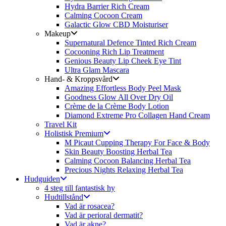
Hydra Barrier Rich Cream
Calming Cocoon Cream
Galactic Glow CBD Moisturiser
Makeup
Supernatural Defence Tinted Rich Cream
Cocooning Rich Lip Treatment
Genious Beauty Lip Cheek Eye Tint
Ultra Glam Mascara
Hand- & Kroppsvård
Amazing Effortless Body Peel Mask
Goodness Glow All Over Dry Oil
Crème de la Crème Body Lotion
Diamond Extreme Pro Collagen Hand Cream
Travel Kit
Holistisk Premium
M Picaut Cupping Therapy For Face & Body
Skin Beauty Boosting Herbal Tea
Calming Cocoon Balancing Herbal Tea
Precious Nights Relaxing Herbal Tea
Hudguiden
4 steg till fantastisk hy
Hudtillstånd
Vad är rosacea?
Vad är perioral dermatit?
Vad är akne?