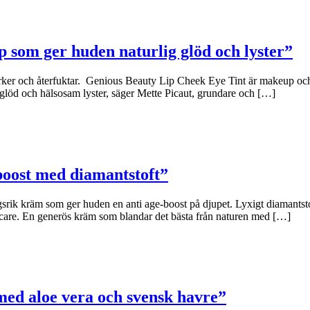
p som ger huden naturlig glöd och lyster”
rker och återfuktar. Genious Beauty Lip Cheek Eye Tint är makeup och 
glöd och hälsosam lyster, säger Mette Picaut, grundare och […]
boost med diamantstoft”
 kräm som ger huden en anti age-boost på djupet. Lyxigt diamantstoft 
care. En generös kräm som blandar det bästa från naturen med […]
ed aloe vera och svensk havre”