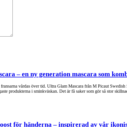
scara – en ny generation mascara som kom
om fransarna vårdas över tid. Ultra Glam Mascara från M Picaut Swedish 
ste produkterna i sminkväskan. Det är få saker som gör så stor skilln
oost för händerna – inspirerad av vår iko