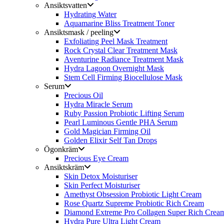
Ansiktsvatten
Hydrating Water
Aquamarine Bliss Treatment Toner
Ansiktsmask / peeling
Exfoliating Peel Mask Treatment
Rock Crystal Clear Treatment Mask
Aventurine Radiance Treatment Mask
Hydra Lagoon Overnight Mask
Stem Cell Firming Biocellulose Mask
Serum
Precious Oil
Hydra Miracle Serum
Ruby Passion Probiotic Lifting Serum
Pearl Luminous Gentle PHA Serum
Gold Magician Firming Oil
Golden Elixir Self Tan Drops
Ögonkräm
Precious Eye Cream
Ansiktskräm
Skin Detox Moisturiser
Skin Perfect Moisturiser
Amethyst Obsession Probiotic Light Cream
Rose Quartz Supreme Probiotic Rich Cream
Diamond Extreme Pro Collagen Super Rich Crea
Hydra Pure Ultra Light Cream