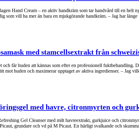
agen Hand Cream – en aktiv handkräm som tar handvård till en helt n
dig som vill ha mer än bara en mjukgörande handkräm. – Jag har länge
osamask med stamcellsextrakt från schweizi
et och får huden att kännas som efter en professionell fuktbehandling.
ätt mot huden och maximerar upptaget av aktiva ingredienser. – Jag vil
öringsgel med havre, citronmyrten och gur
freshing Gel Cleanser med milt havreextrakt, gurkjuice och citronmyrte
e Picaut, grundare och vd på M Picaut. En härligt svalkande och skumm