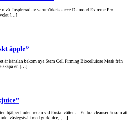
y nivå. Inspirerad av varumärkets succé Diamond Extreme Pro
 velat […]
skt äpple”
 Det är känslan bakom nya Stem Cell Firming Biocellulose Mask från
le skapa en […]
kjuice”
n hjälper huden redan vid första tvätten. – En bra cleanser är som att
ande tvåstegstvätt med gurkjuice, […]