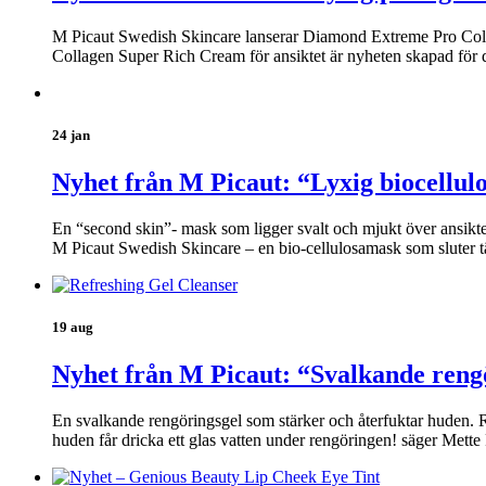
M Picaut Swedish Skincare lanserar Diamond Extreme Pro Coll
Collagen Super Rich Cream för ansiktet är nyheten skapad för 
24 jan
Nyhet från M Picaut: “Lyxig biocellul
En “second skin”- mask som ligger svalt och mjukt över ansikt
M Picaut Swedish Skincare – en bio-cellulosamask som sluter t
19 aug
Nyhet från M Picaut: “Svalkande reng
En svalkande rengöringsgel som stärker och återfuktar huden. Re
huden får dricka ett glas vatten under rengöringen! säger Mett