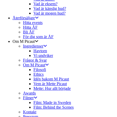
Vad är eksem?
Vad är känslig hud?
Vad är mogen hud?
Återförsäljare
Hitta events
Hitta ÅF
Bli ÅF
För dig som är ÅF
Om M Picaut
Ingredienser
Havtorn
Vi undviker
Frågor & Svar
Om M Picaut
Filosofi
Ethics
Idén bakom M Picaut
Vem är Mette Picaut
Mette: Hur allt började
Awards
Filmer
Film: Made in Sweden
Film: Behind the Scenes
Kontakt
Pressrum