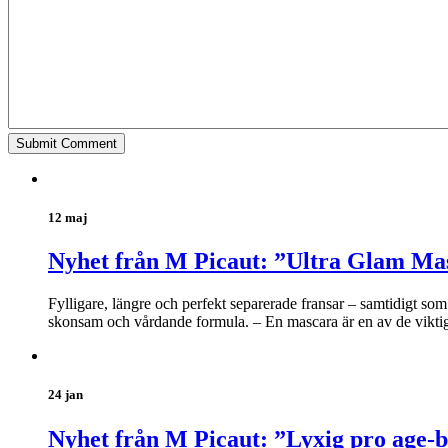
12 maj
Nyhet från M Picaut: ”Ultra Glam Ma
Fylligare, längre och perfekt separerade fransar – samtidigt s
skonsam och vårdande formula. – En mascara är en av de viktiga
24 jan
Nyhet från M Picaut: ”Lyxig pro age-b