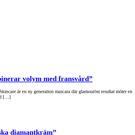
binerar volym med fransvård”
Skincare är en ny generation mascara där glamouröst resultat möter en
ad […]
niska diamantkräm”